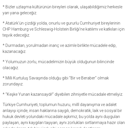
* Bizler uzlaşma kültürünün bireyleri olarak, ulaşabildiğimiz herkesle
yan yana geleceğiz.
* Atatürk’ün çizdiği yolda, onurlu ve gururlu Cumhuriyet bireylerinin
CHP Hamburg ve Schleswig-Holstein Birliği’ne katılımı ve katkıları için
teşvik edeceğiz.
* Durmadan, yorulmadan inanç ve azimle birlikte mücadele edip,
kazanacağız.
* Yolumuzun zorlu, mücadelimizin büyük olduğunun bilincinde
olacağız.
* Milli Kurtuluş Savaşında olduğu gibi ‘’Bir ve Beraber’’ olmak
zorundayız.
* “Keşke Yunan kazansaydı!” diyebilen zihniyetle mücadale etmeliyiz.
Türkiye Cumhuriyeti, toplumun huzuru, millî dayanışma ve adalet
anlayışı içinde, insan haklarına saygılı, demokratik, laik ve sosyal bir
hukuk devleti yolundaki mücadale aşkımız, bu yolda aynı duyguları
paylaşan, aynı kaygıları taşıyan, aynı zorlukları sırtlanmaya hazır olan