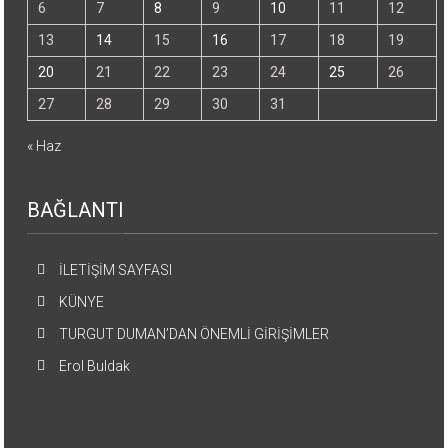
6
7
8
9
10
11
12
13
14
15
16
17
18
19
20
21
22
23
24
25
26
27
28
29
30
31
« Haz
BAĞLANTI
İLETİŞİM SAYFASI
KÜNYE
TURGUT DUMAN’DAN ÖNEMLİ GİRİŞİMLER
Erol Buldak