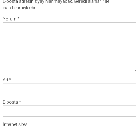
E-posta adresiniz yayınlanmayacak.
Gerekli alanlar
*
ile
işaretlenmişlerdir
Yorum
*
Ad
*
E-posta
*
İnternet sitesi