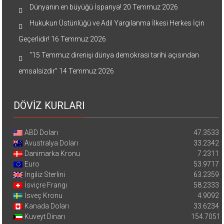
Dünyanın en büyüğü İspanya!
20 Temmuz 2026
Hukukun Üstünlüğü ve Adil Yargılanma İlkesi Herkes İçin
Geçerlidir!
16 Temmuz 2026
“15 Temmuz direnişi dünya demokrasi tarihi açısından
emsalsizdir”
14 Temmuz 2026
DÖVİZ KURLARI
ABD Doları
47.3533
Avustralya Doları
33.2342
Danimarka Kronu
7.2311
Euro
53.9717
İngiliz Sterlini
63.2359
İsviçre Frangı
58.2333
İsveç Kronu
4.9092
Kanada Doları
33.6234
Kuveyt Dinarı
154.7051