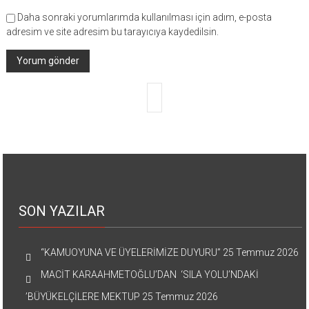
Daha sonraki yorumlarımda kullanılması için adım, e-posta
adresim ve site adresim bu tarayıcıya kaydedilsin.
SON YAZILAR
“KAMUOYUNA VE ÜYELERİMİZE DUYURU”
25 Temmuz 2026
MACİT KARAAHMETOĞLU’DAN ‘SILA YOLU’NDAKİ
’BÜYÜKELÇİLERE MEKTUP
25 Temmuz 2026