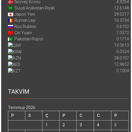
Norveç Kronu
4.9254
Suudi Arabistan Riyali
12.6148
Japon Yeni
29.0217
Rumen Leyi
10.3734
Rus Rublesi
0.6102
Çin Yuanı
7.0372
Pakistan Rupisi
0.1714
13.0613
0.0324
28.0107
12.9652
0.1004
TAKVİM
Temmuz 2026
P
S
Ç
P
C
C
P
1
2
3
4
5