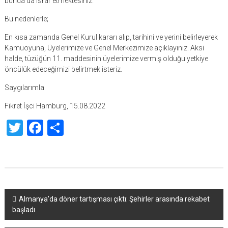
bunda da ısrar etmektesiniz.
Bu nedenlerle;
En kısa zamanda Genel Kurul kararı alıp, tarihini ve yerini belirleyerek
Kamuoyuna, Üyelerimize ve Genel Merkezimize açıklayınız. Aksi
halde, tüzüğün 11. maddesinin üyelerimize vermiş olduğu yetkiye
öncülük edeceğimizi belirtmek isteriz.
Saygılarımla
Fikret İşci Hamburg, 15.08.2022
Twitter
Facebook
Share
Yazı
Almanya’da döner tartışması çıktı: Şehirler arasında rekabet
başladı
dolaşımı