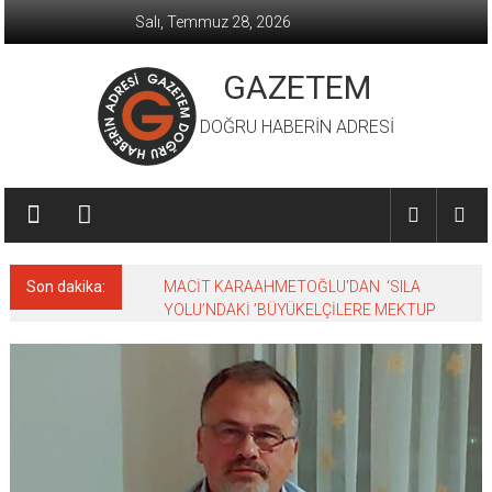
İçeriğe
Salı, Temmuz 28, 2026
geç
GAZETEM
DOĞRU HABERİN ADRESİ
Son dakika:
MACİT KARAAHMETOĞLU’DAN ‘SILA
YOLU’NDAKİ ’BÜYÜKELÇİLERE MEKTUP