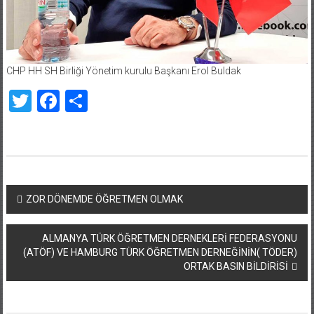
CHP HH SH Birliği Yönetim kurulu Başkanı Erol Buldak
Twitter
Facebook
Share
Yazı
ZOR DÖNEMDE ÖĞRETMEN OLMAK
dolaşımı
ALMANYA TÜRK ÖĞRETMEN DERNEKLERİ FEDERASYONU
(ATÖF) VE HAMBURG TÜRK ÖĞRETMEN DERNEĞİNİN( TÖDER)
ORTAK BASIN BİLDİRİSİ