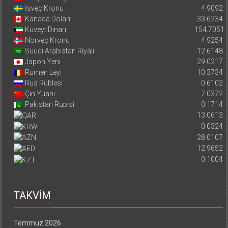
İsveç Kronu
4.9092
Kanada Doları
33.6234
Kuveyt Dinarı
154.7051
Norveç Kronu
4.9254
Suudi Arabistan Riyali
12.6148
Japon Yeni
29.0217
Rumen Leyi
10.3734
Rus Rublesi
0.6102
Çin Yuanı
7.0372
Pakistan Rupisi
0.1714
13.0613
0.0324
28.0107
12.9652
0.1004
TAKVİM
Temmuz 2026