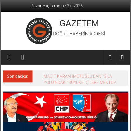
İçeriğe
Pazartesi, Temmuz 27, 2026
geç
GAZETEM
DOĞRU HABERİN ADRESİ
Son dakika:
MACİT KARAAHMETOĞLU’DAN ‘SILA
YOLU’NDAKİ ’BÜYÜKELÇİLERE MEKTUP