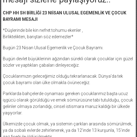
CHP HH SH BİRLİĞİ 23 NIİSAN ULUSAL EGEMENLİK VE ÇOCUK
BAYRAMI MESAJI
*Düşlerinde bile kin nefret tohumu ekenler ,
Birliktelikten, barıştan söz edemezler*
Bugün 23 Nisan Ulusal Egemenlik ve Çocuk Bayramı.
Bugün devlet büyüklerinin ağzından sürekli olarak çocuklar için güzel
sözler ve yaptıkları çabaları dinleyeceğiz.
Çocuklarımızın geleceğimiz olduğu tekrarlanacak. Dünya’da tek
çocuk bayramı olan ülke olmakla övüneceğiz.
Parklarda bahçelerde oynaması gereken çocuklarımız başta ucuz
işgücü olarak görüldüğü ve emek sömürüsüne tabi tutulduğu, çocuk
gelinler olmaya zorlandığı, cinsel istismara maruz kaldığı bir ülkede
yaşıyorlar.
Ülkemizde çocuk olmak, ya sistemin çarkları arasında sömürülmek,
ya da sobalı evlerde zehirlenerek, ya da 12’inde 13 kurşunla, 15’inde
gaz fişeği ile öldürülmektir.