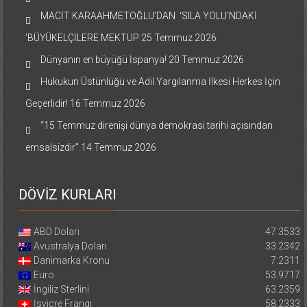
MACİT KARAAHMETOĞLU’DAN ‘SILA YOLU’NDAKİ
’BÜYÜKELÇİLERE MEKTUP
25 Temmuz 2026
Dünyanın en büyüğü İspanya!
20 Temmuz 2026
Hukukun Üstünlüğü ve Adil Yargılanma İlkesi Herkes İçin
Geçerlidir!
16 Temmuz 2026
“15 Temmuz direnişi dünya demokrasi tarihi açısından
emsalsizdir”
14 Temmuz 2026
DÖVİZ KURLARI
ABD Doları
47.3533
Avustralya Doları
33.2342
Danimarka Kronu
7.2311
Euro
53.9717
İngiliz Sterlini
63.2359
İsviçre Frangı
58.2333