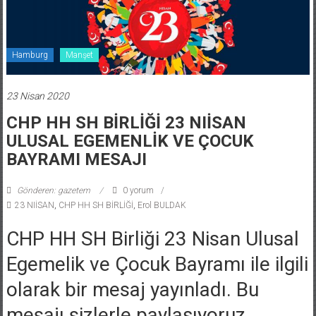
Hamburg
Manşet
23 Nisan 2020
CHP HH SH BİRLİĞİ 23 NIİSAN
ULUSAL EGEMENLİK VE ÇOCUK
BAYRAMI MESAJI
Gönderen: gazetem
0 yorum
23 NIİSAN
,
CHP HH SH BİRLİĞİ
,
Erol BULDAK
CHP HH SH Birliği 23 Nisan Ulusal
Egemelik ve Çocuk Bayramı ile ilgili
olarak bir mesaj yayınladı. Bu
mesajı sizlerle paylaşıyoruz..