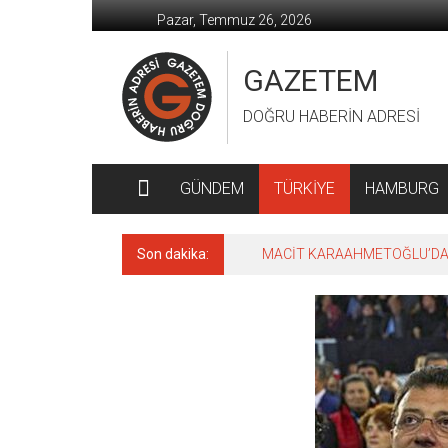
İçeriğe
Pazar, Temmuz 26, 2026
geç
GAZETEM
DOĞRU HABERİN ADRESİ
GÜNDEM
TÜRKİYE
HAMBURG
Son dakika:
MACİT KARAAHMETOĞLU’DAN