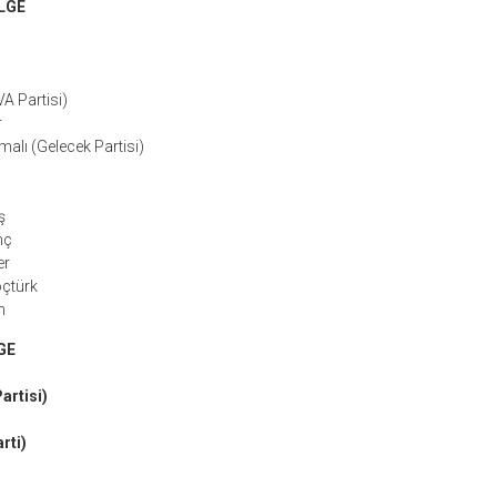
LGE
A Partisi)
r
alı (Gelecek Partisi)
ş
nç
er
çtürk
n
GE
artisi)
rti)