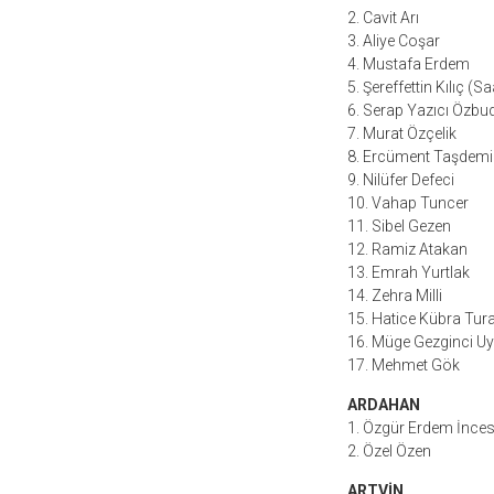
2. Cavit Arı
3. Aliye Coşar
4. Mustafa Erdem
5. Şereffettin Kılıç (S
6. Serap Yazıcı Özbud
7. Murat Özçelik
8. Ercüment Taşdemi
9. Nilüfer Defeci
10. Vahap Tuncer
11. Sibel Gezen
12. Ramiz Atakan
13. Emrah Yurtlak
14. Zehra Milli
15. Hatice Kübra Tur
16. Müge Gezginci Uy
17. Mehmet Gök
ARDAHAN
1. Özgür Erdem İnce
2. Özel Özen
ARTVİN