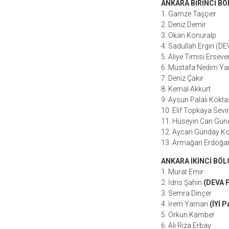
ANKARA BİRİNCİ BÖ
1. Gamze Taşçıer
2. Deniz Demir
3. Okan Konuralp
4. Sadullah Ergin (DEV
5. Aliye Timisi Erseve
6. Mustafa Nedim Yam
7. Deniz Çakır
8. Kemal Akkurt
9. Aysun Palalı Kökta
10. Elif Topkaya Sevi
11. Hüseyin Can Gün
12. Aycan Günday Ko
13. Armağan Erdoğa
ANKARA İKİNCİ BÖL
1. Murat Emir
2. İdris Şahin
(DEVA P
3. Semra Dinçer
4. İrem Yaman
(İYİ Pa
5. Orkun Kamber
6. Ali Rıza Erbay