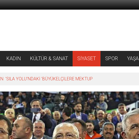
KADIN
KÜLTÜR & SANAT
SİYASET
SPOR
YAŞ
 ‘SILA YOLU’NDAKİ ’BÜYÜKELÇİLERE MEKTUP