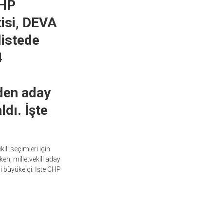
CHP
tisi, DEVA
listede
4
rden aday
ldı. İşte
li seçimleri için
ken, milletvekili aday
kli büyükelçi. İşte CHP