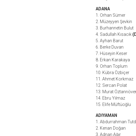
ADANA
1. Orhan Sümer
2. Müzeyyen Şevkin
3. Burhannetin Bulut
4. Sadullah Kısacık
(
5. Ayhan Barut
6. Berke Duvan
7. Hüseyin Keser
8. Erkan Karakaya
9. Orhan Toplum
10. Kübra Özbiçer
11. Ahmet Korkmaz
12. Sercan Polat
13. Murat Öztanrıöve
14. Ebru Yılmaz
15. Elife Müftüoğlu
ADIYAMAN
1. Abdurrahman Tutd
2. Kenan Doğan
3. Adnan Ağır