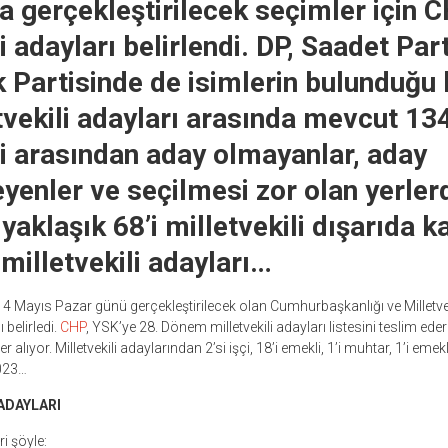
a gerçekleştirilecek seçimler için 
i adayları belirlendi. DP, Saadet Par
 Partisinde de isimlerin bulunduğu 
vekili adayları arasında mevcut 13
li arasından aday olmayanlar, aday
yenler ve seçilmesi zor olan yerle
yaklaşık 68’i milletvekili dışarıda ka
illetvekili adayları…
14 Mayıs Pazar günü gerçekleştirilecek olan Cumhurbaşkanlığı ve Milletveki
ı belirledi.
CHP
, YSK’ye 28. Dönem milletvekili adayları listesini teslim eder
r alıyor. Milletvekili adaylarından 2’si işçi, 18’i emekli, 1’i muhtar, 1’i eme
2023…
ADAYLARI
ri şöyle: