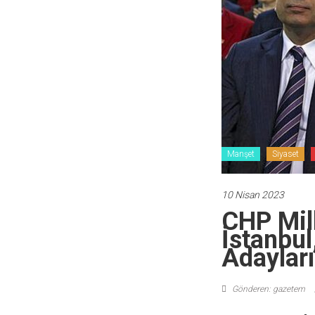
Manşet
Siyaset
10 Nisan 2023
CHP Mill
İstanbul,
Adayları
Gönderen: gazetem