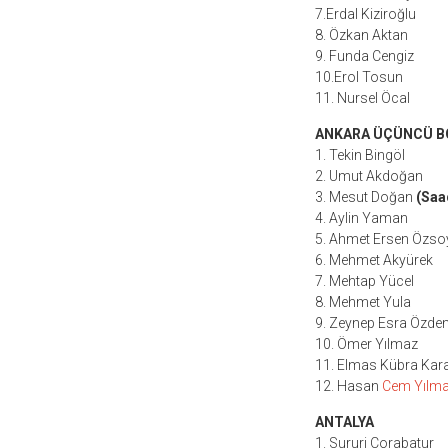
7.Erdal Kiziroğlu
8. Özkan Aktan
9. Funda Cengiz
10.Erol Tosun
11. Nursel Öcal
ANKARA ÜÇÜNCÜ B
1. Tekin Bingöl
2. Umut Akdoğan
3. Mesut Doğan
(Saa
4. Aylin Yaman
5. Ahmet Ersen Özso
6. Mehmet Akyürek
7. Mehtap Yücel
8. Mehmet Yula
9. Zeynep Esra Özde
10. Ömer Yılmaz
11. Elmas Kübra Kar
12. Hasan
Cem Yılm
ANTALYA
1. Sururi Corabatur