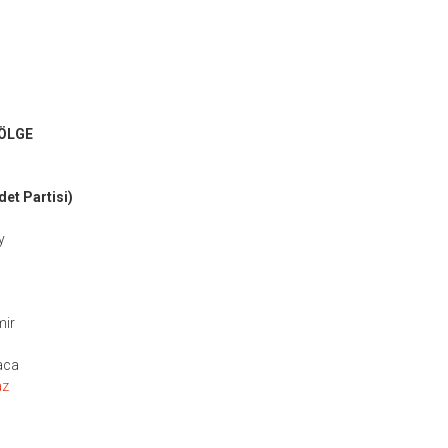
ÖLGE
det Partisi)
y
mir
aca
az