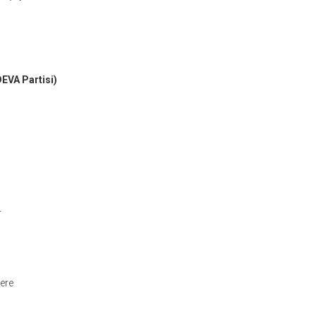
DEVA Partisi)
r
ere