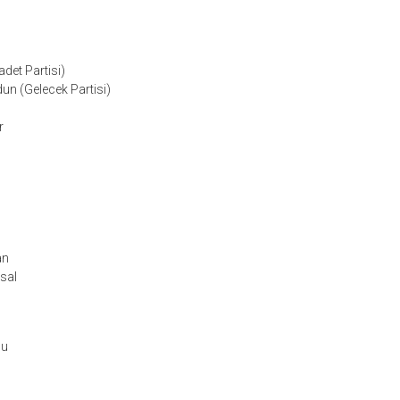
aadet Partisi)
un (Gelecek Partisi)
r
an
sal
su