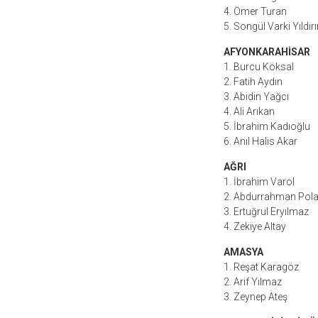
4. Ömer Turan
5. Songül Varki Yıldır
AFYONKARAHİSAR
1. Burcu Köksal
2. Fatih Aydın
3. Abidin Yağcı
4. Ali Arıkan
5. İbrahim Kadıoğlu
6. Anıl Halis Akar
AĞRI
1. İbrahim Varol
2. Abdurrahman Pola
3. Ertuğrul Eryılmaz
4. Zekiye Altay
AMASYA
1. Reşat Karagöz
2. Arif Yılmaz
3. Zeynep Ateş