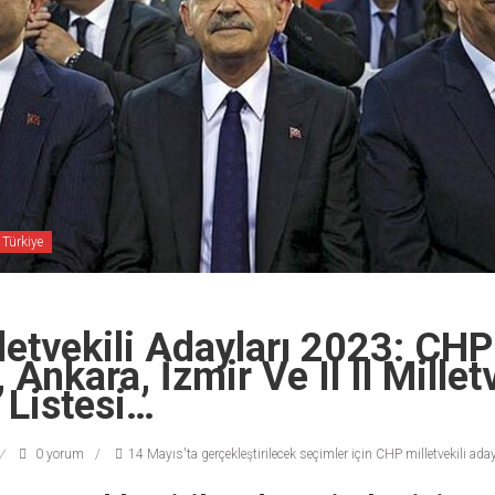
Türkiye
etvekili Adayları 2023: CHP
 Ankara, İzmir Ve Il Il Milletv
 Listesi…
0 yorum
14 Mayıs'ta gerçekleştirilecek seçimler için CHP milletvekili adayl