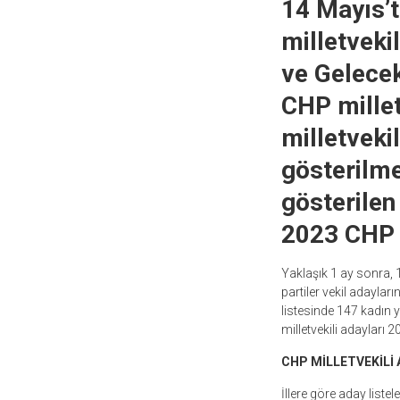
14 Mayıs’t
milletvekil
ve Gelecek
CHP millet
milletveki
gösterilme
gösterilen 
2023 CHP m
Yaklaşık 1 ay sonra, 
partiler vekil adayların
listesinde 147 kadın ye
milletvekili adayları 
CHP MİLLETVEKİLİ 
İllere göre aday listele