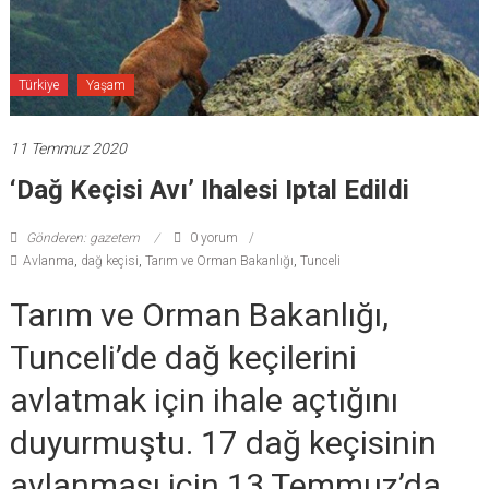
Türkiye
Yaşam
11 Temmuz 2020
‘Dağ Keçisi Avı’ Ihalesi Iptal Edildi
Gönderen: gazetem
0 yorum
Avlanma
,
dağ keçisi
,
Tarım ve Orman Bakanlığı
,
Tunceli
Tarım ve Orman Bakanlığı,
Tunceli’de dağ keçilerini
avlatmak için ihale açtığını
duyurmuştu. 17 dağ keçisinin
avlanması için 13 Temmuz’da