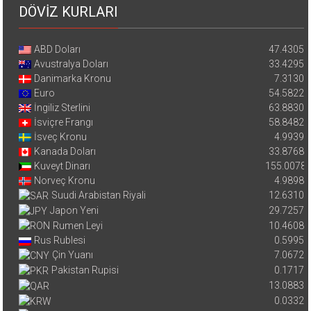
DÖVİZ KURLARI
ABD Doları
47.4305
Avustralya Doları
33.4295
Danimarka Kronu
7.3130
Euro
54.5822
İngiliz Sterlini
63.8830
İsviçre Frangı
58.8482
İsveç Kronu
4.9939
Kanada Doları
33.8768
Kuveyt Dinarı
155.0078
Norveç Kronu
4.9898
Suudi Arabistan Riyali
12.6310
Japon Yeni
29.7257
Rumen Leyi
10.4608
Rus Rublesi
0.5995
Çin Yuanı
7.0672
Pakistan Rupisi
0.1717
13.0883
0.0332