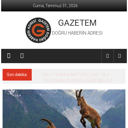
İçeriğe
Cuma, Temmuz 31, 2026
geç
GAZETEM
DOĞRU HABERİN ADRESİ
Son dakika:
MACİT KARAAHMETOĞLU’DAN ‘SILA
YOLU’NDAKİ ’BÜYÜKELÇİLERE MEKTUP