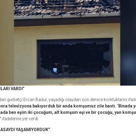
LARI VARDI”
an gurbetçi Ercan Badur, yaşadığı olaydan son derece korktuklarını ifad
nra televizyona bakıyorduk bir anda komşumuz zile bastı. ‘Binada y
inada ben eşim iki çocuğum, alt komşum eşi ve bir çocuğu, yan komş
”
ifadelerine yer verdi.
ASAYDI YAŞAMIYORDUK”