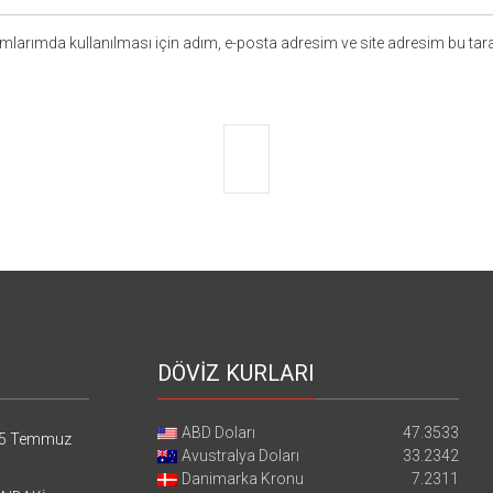
larımda kullanılması için adım, e-posta adresim ve site adresim bu tara
DÖVİZ KURLARI
ABD Doları
47.3533
5 Temmuz
Avustralya Doları
33.2342
Danimarka Kronu
7.2311