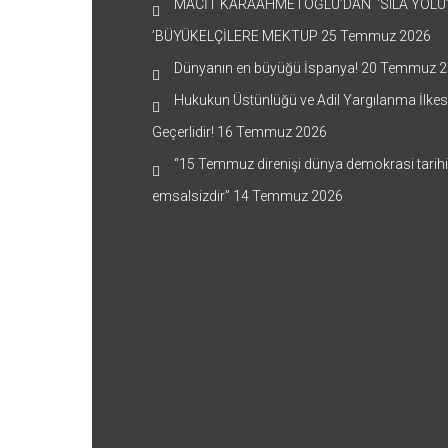
MACİT KARAAHMETOĞLU’DAN ‘SILA YOLU
’BÜYÜKELÇİLERE MEKTUP
25 Temmuz 2026
Dünyanın en büyüğü İspanya!
20 Temmuz 2
Hukukun Üstünlüğü ve Adil Yargılanma İlkes
Geçerlidir!
16 Temmuz 2026
“15 Temmuz direnişi dünya demokrasi tarih
emsalsizdir”
14 Temmuz 2026