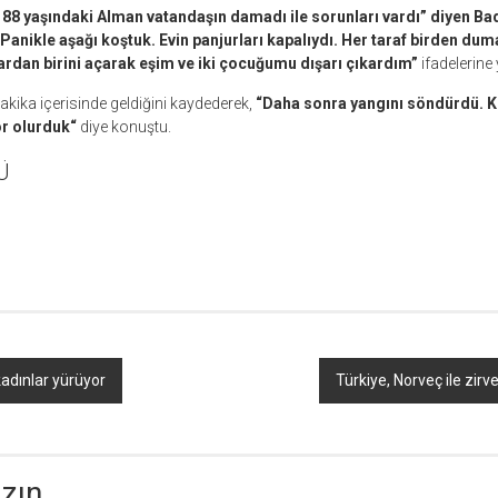
 88 yaşındaki Alman vatandaşın damadı ile sorunları vardı” diyen Ba
 Panikle aşağı koştuk. Evin panjurları kapalıydı. Her taraf birden dum
lardan birini açarak eşim ve iki çocuğumu dışarı çıkardım”
ifadelerine 
dakika içerisinde geldiğini kaydederek,
“Daha sonra yangını söndürdü.
or olurduk“
diye konuştu.
Ü
r
ebook
hare
adınlar yürüyor
Türkiye, Norveç ile zirve
azın