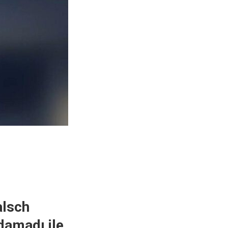
alsch
damadı ile