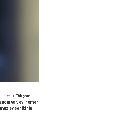
e ederek,
“Akşam
angın var, evi hemen
umuz ev sahibinin