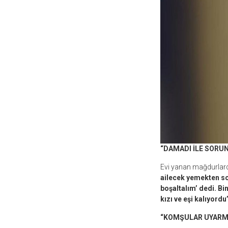
“DAMADI İLE SORUN
Evi yanan mağdurlard
ailecek yemekten so
boşaltalım’ dedi. B
kızı ve eşi kalıyordu
“KOMŞULAR UYARM