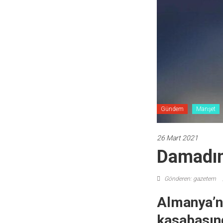
Gündem
Manşet
26 Mart 2021
Damadına
Gönderen: gazetem
Almanya’nı
kasabasınd