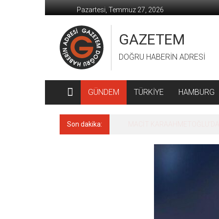
İçeriğe
Pazartesi, Temmuz 27, 2026
geç
GAZETEM
DOĞRU HABERİN ADRESİ
GÜNDEM
TÜRKİYE
HAMBURG
Son dakika:
MACİT KARAAHMETOĞLU’DAN