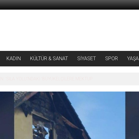
KADIN
KÜLTÜR & SANAT
SİYASET
SPOR
YAŞ
 ‘SILA YOLU’NDAKİ ’BÜYÜKELÇİLERE MEKTUP