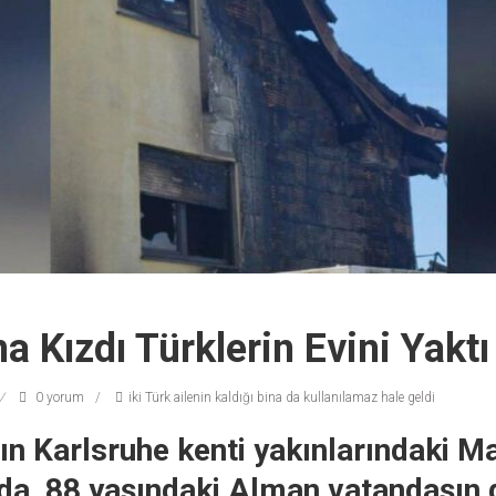
 Kızdı Türklerin Evini Yaktı
0 yorum
iki Türk ailenin kaldığı bina da kullanılamaz hale geldi
n Karlsruhe kenti yakınlarındaki M
a, 88 yaşındaki Alman vatandaşın 