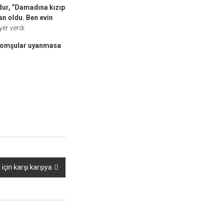
dur, “Damadına kızıp
an oldu. Ben evin
yer verdi.
 Komşular uyanmasa
 için karşı karşıya