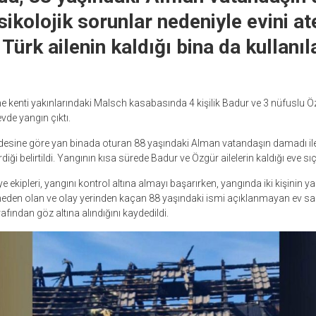
sikolojik sorunlar nedeniyle evini at
 Türk ailenin kaldığı bina da kullanı
 kenti yakınlarındaki Malsch kasabasında 4 kişilik Badur ve 3 nüfuslu Öz
evde yangın çıktı.
adesine göre yan binada oturan 88 yaşındaki Alman vatandaşın damadı il
diği belirtildi. Yangının kısa sürede Badur ve Özgür ailelerin kaldığı eve sıç
ye ekipleri, yangını kontrol altına almayı başarırken, yangında iki kişinin yar
eden olan ve olay yerinden kaçan 88 yaşındaki ismi açıklanmayan ev sa
afından göz altına alındığını kaydedildi.