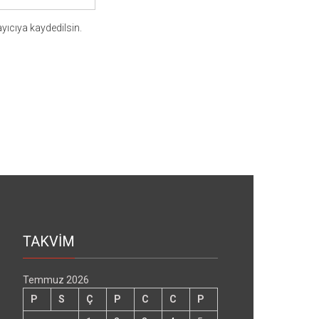
yıcıya kaydedilsin.
TAKVİM
Temmuz 2026
P
S
Ç
P
C
C
P