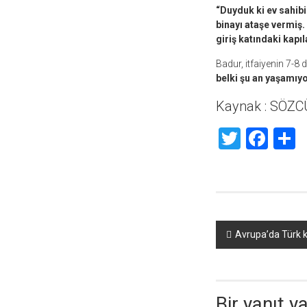
“Duyduk ki ev sahibi
binayı ataşe vermiş.
giriş katındaki kapı
Badur, itfaiyenin 7-8 
belki şu an yaşamıy
Kaynak : SÖZC
Twitte
Fac
S
Yazı
Avrupa’da Türk k
dolaşımı
Bir yanıt y