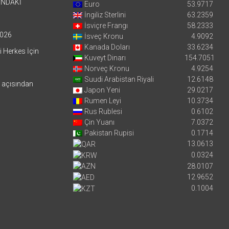
’NDAKİ
Euro
53.9717
İngiliz Sterlini
63.2359
İsviçre Frangı
58.2333
026
İsveç Kronu
4.9092
Kanada Doları
33.6234
i Herkes İçin
Kuveyt Dinarı
154.7051
Norveç Kronu
4.9254
Suudi Arabistan Riyali
12.6148
i açısından
Japon Yeni
29.0217
Rumen Leyi
10.3734
Rus Rublesi
0.6102
Çin Yuanı
7.0372
Pakistan Rupisi
0.1714
13.0613
0.0324
28.0107
12.9652
0.1004