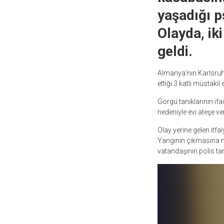
yaşadığı p
Olayda, iki
geldi.
Almanya’nın Karlsruhe
ettiği 3 katlı müstakil 
Görgü tanıklarının if
nedeniyle evi ateşe ver
Olay yerine gelen itfai
Yangının çıkmasına n
vatandaşının polis tar