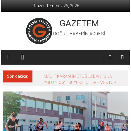
İçeriğe
Pazar, Temmuz 26, 2026
geç
GAZETEM
DOĞRU HABERİN ADRESİ
Son dakika:
MACİT KARAAHMETOĞLU’DAN ‘SILA
YOLU’NDAKİ ’BÜYÜKELÇİLERE MEKTUP