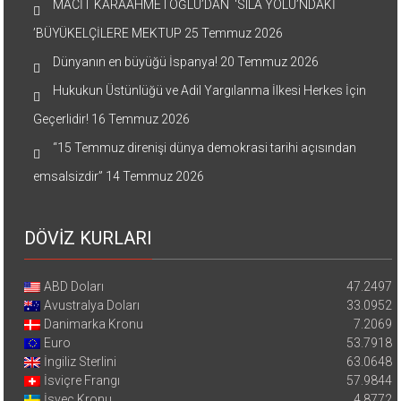
MACİT KARAAHMETOĞLU’DAN ‘SILA YOLU’NDAKİ
’BÜYÜKELÇİLERE MEKTUP
25 Temmuz 2026
Dünyanın en büyüğü İspanya!
20 Temmuz 2026
Hukukun Üstünlüğü ve Adil Yargılanma İlkesi Herkes İçin
Geçerlidir!
16 Temmuz 2026
“15 Temmuz direnişi dünya demokrasi tarihi açısından
emsalsizdir”
14 Temmuz 2026
DÖVİZ KURLARI
ABD Doları
47.2497
Avustralya Doları
33.0952
Danimarka Kronu
7.2069
Euro
53.7918
İngiliz Sterlini
63.0648
İsviçre Frangı
57.9844
İsveç Kronu
4.8772