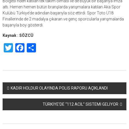
Bölgesi’nden katılan tek takım olması ile de büyük bir başarıya imza
attı. Hemen hemen bütün branşlarda yarışmalara katılan Aka Spor
Kulübü Türkiye’de adından başarıyla söz ettirdi. Spor Toto U18
Finallerinde de 2 madalya çıkaran ve genç sporcularla yarışmalarda
başarıyla boy gösterdi.
Kaynak : SÖZCÜ
Twitter
Facebook
Share
Yazı
KADİR HOLDUR OLAYINDA POLİS RAPORU AÇIKLANDI
dolaşımı
TÜRKİYE’DE “112 ACİL” SİSTEMİ GELİYOR