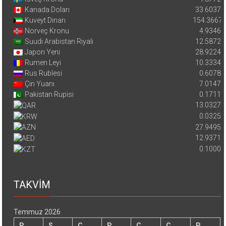
Kanada Doları
33.6037
Kuveyt Dinarı
154.3667
Norveç Kronu
4.9346
Suudi Arabistan Riyali
12.5872
Japon Yeni
28.9224
Rumen Leyi
10.3334
Rus Rublesi
0.6078
Çin Yuanı
7.0147
Pakistan Rupisi
0.1711
13.0327
0.0325
27.9495
12.9371
0.1000
TAKVİM
Temmuz 2026
P
S
Ç
P
C
C
P