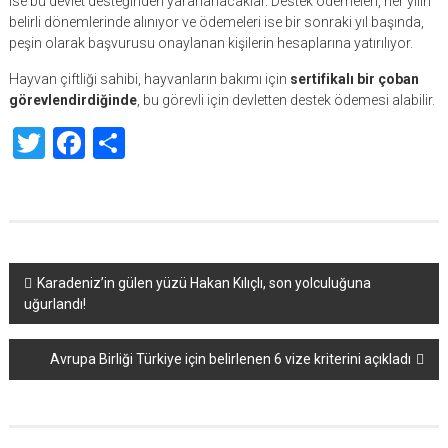
ise bu devlet desteğinden yararlanacaklar. Destek ödemeleri, her yılın
belirli dönemlerinde alınıyor ve ödemeleri ise bir sonraki yıl başında,
peşin olarak başvurusu onaylanan kişilerin hesaplarına yatırılıyor.
Hayvan çiftliği sahibi, hayvanların bakımı için
sertifikalı bir çoban
görevlendirdiğinde
, bu görevli için devletten destek ödemesi alabilir.
Twitter
Facebook
Share
Yazı
Karadeniz’in gülen yüzü Hakan Kılıçlı, son yolculuğuna
uğurlandı!
dolaşımı
Avrupa Birliği Türkiye için belirlenen 6 vize kriterini açıkladı