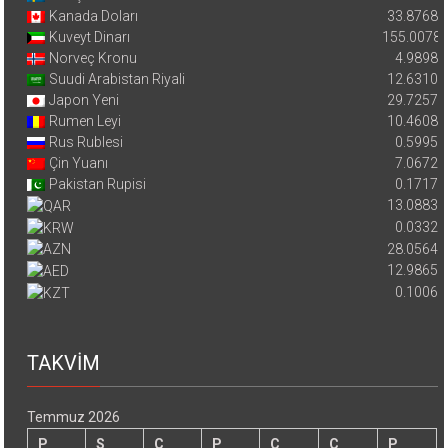
Kanada Doları
33.8768
Kuveyt Dinarı
155.0078
Norveç Kronu
4.9898
Suudi Arabistan Riyali
12.6310
Japon Yeni
29.7257
Rumen Leyi
10.4608
Rus Rublesi
0.5995
Çin Yuanı
7.0672
Pakistan Rupisi
0.1717
13.0883
0.0332
28.0564
12.9865
0.1006
TAKVİM
Temmuz 2026
P
S
Ç
P
C
C
P