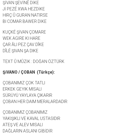
ŞİVAN ŞEVİNÉ DİKE
Jİ PEZÉ XWA HEZDİKE
HIRÇ Û GURAN NATIRSE
BI COMAR BAWER DİKE
KUÇKÉ ŞİVAN ÇOMARE
WEK AGİRE KI HARE
ÇAR ÂLI PEZ ÇAV DÎKE
DÎLÉ ŞIVAN ŞA DIKE
TEXT Û MÛZİK : DOĞAN ÖZTÜRK
ŞiVANO / ÇOBAN (Türkçe):
ÇOBANIMIZ ÇOK TATLI
ERKEK GEYIK MISALI
SÜRÜYÜ YAYLAYA ÇIKARIR
ÇOBAN HER DAIM MERALARDADIR
ÇOBANIMIZ ÇOBANIMIZ
YAKIŞIKLI VE KAVAL USTASIDIR
ATEŞ VE ALEV MISALI
DAĞLARIN ASLANI GİBİDİR