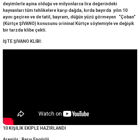
deyimlerle aşina olduğu ve milyonlarca lira değerindeki
hayvanları tüm tehlikelere karşı dağda, kırda bayırda yılın 10
ayını geçiren ve de tatil, bayram, düğün yüzü görmeyen “Çoban”
(Kürtçe ŞİVANO) konusunu orininal Kürtçe söylemiyle ve değişik
bir tarzda klibe çekti.
İŞTE ŞİVANO KLİBİ:
10 KİŞİLİK EKİPLE HAZIRLANDI
Aranjör : Barış Engürlü