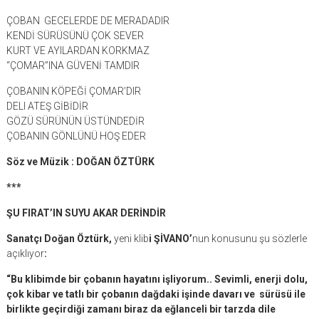
ÇOBAN GECELERDE DE MERADADIR
KENDİ SÜRÜSÜNÜ ÇOK SEVER
KURT VE AYILARDAN KORKMAZ
“ÇOMAR”INA GÜVENİ TAMDIR
ÇOBANIN KÖPEĞİ ÇOMAR’DIR
DELI ATEŞ GİBİDİR
GÖZÜ SÜRÜNÜN ÜSTÜNDEDİR
ÇOBANIN GÖNLÜNÜ HOŞ EDER
Söz ve Müzik : DOĞAN ÖZTÜRK
***
ŞU FIRAT’IN SUYU AKAR DERİNDİR
Sanatçı Doğan Öztürk,
yeni klib
i ŞİVANO’
nun konusunu şu sözlerle
açıklıyor
:
“Bu klibimde bir çobanın hayatını işliyorum.. Sevimli, enerji dolu,
çok kibar ve tatlı bir çobanın dağdaki işinde davarı ve sürüsü ile
birlikte geçirdiği zamanı biraz da eğlanceli bir tarzda dile