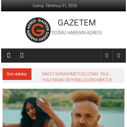
İçeriğe
Cuma, Temmuz 31, 2026
geç
GAZETEM
DOĞRU HABERİN ADRESİ
Son dakika:
MACİT KARAAHMETOĞLU’DAN ‘SILA
YOLU’NDAKİ ’BÜYÜKELÇİLERE MEKTUP