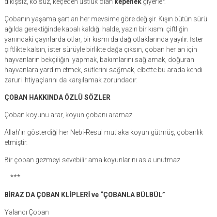
dikişsiz, kolsuz, keçeden üstlük olan
kepenek
giyerler.
Çobanın yaşama şartları her mevsime göre değişir. Kışın bütün sürü
ağılda gerektiğinde kapalı kaldığı halde, yazın bir kısmı çiftliğin
yanındaki çayırlarda otlar, bir kısmı da dağ otlaklarında yayılır. İster
çiftlikte kalsın, ister sürüyle birlikte dağa çıksın, çoban her an için
hayvanların bekçiliğini yapmak, bakımlarını sağlamak, doğuran
hayvanlara yardım etmek, sütlerini sağmak, elbette bu arada kendi
zaruri ihtiyaçlarını da karşılamak zorundadır.
ÇOBAN HAKKINDA ÖZLÜ SÖZLER
Çoban koyunu arar, koyun çobanı aramaz.
Allah’ın gösterdiği her Nebi-Resul mutlaka koyun gütmüş, çobanlık
etmiştir.
Bir çoban gezmeyi sevebilir ama koyunlarını asla unutmaz.
***
BİRAZ DA ÇOBAN KLİPLERİ ve “ÇOBANLA BÜLBÜL”
Yalancı Çoban