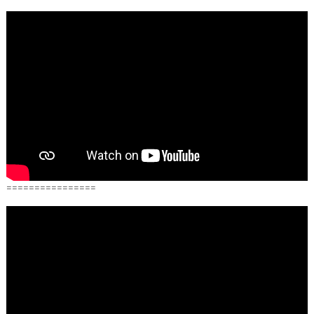
================