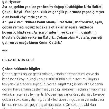
getiriyorum.
Ayrıca, çekim yapılan yer benim doğup büyüdüğüm Urfa Halfeti
Çakallı Köyü.. Yani çocukluk ve gençlik yıllarımda yaşadığım yer
olan kendi köyümde çektim.
Adı şarkı ve türkülere konu olmuş Fırat Nehri, motosiklet, eşek,
çoban yemeğ, uçsuz bucaksız otlaklar, mağara, yüzlerce
koyun bu klipte var. Ayrıca biraderim ve kuzenimi oynattım:
Mustafa Öztürk ve Kerim Öztürk.. Çoban olan Mustafa, yemeği
getiren ve eşeğe binen Kerim Öztürk.”
***
BİRAZ DE NOSTALJİ
Çoban hakkında bilgiler:
Çoban, gerek ağılda gerek otlakta, kendisine emanet edilen ya da
kendine ait koyun, keçi ve sığır sürüsünün bütün sorumluluğunu
taşıyan kişi. Sadece sığır güdüyorsa,
sığırtmaç
ismini alır. Çobanın
görevi, hayvanların beslenmesi, sağlığı, üremesi, ilaçlarının yapılması
ve kırkılmasıyla ilgilenmektir. Modern hayvancılığın geliştiği ülkelerde,
çobanın okuldan yetişmiş, üstelik tecrübeli bir çobanın yanında uzun
bir hazırlık devresi geçirmiş olması istenir. Omuzlarına aldıkları