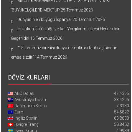
MACİT KARAAHMETOĞLU’DAN ‘SILA YOLU’NDAKİ
’BÜYÜKELÇİLERE MEKTUP
25 Temmuz 2026
Dünyanın en büyüğü İspanya!
20 Temmuz 2026
Hukukun Üstünlüğü ve Adil Yargılanma İlkesi Herkes İçin
Geçerlidir!
16 Temmuz 2026
“15 Temmuz direnişi dünya demokrasi tarihi açısından
emsalsizdir”
14 Temmuz 2026
DÖVİZ KURLARI
ABD Doları
47.4305
Avustralya Doları
33.4295
Danimarka Kronu
7.3130
Euro
54.5822
İngiliz Sterlini
63.8830
İsviçre Frangı
58.8482
İsveç Kronu
4.9939