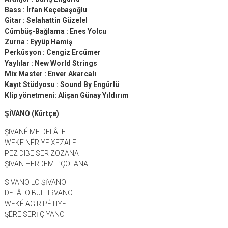
Bass : İrfan Keçebaşoğlu
Gitar : Selahattin Güzelel
Cümbüş-Bağlama : Enes Yolcu
Zurna : Eyyüp Hamiş
Perküsyon : Cengiz Ercümer
Yaylılar : New World Strings
Mix Master : Enver Akarcalı
Kayıt Stüdyosu : Sound By Engürlü
Klip yönetmeni: Alişan Günay Yıldırım
ŞİVANO (Kürtçe)
ŞIVANÉ ME DELÂLE
WEKE NÉRIYE XEZALE
PEZ DIBE SER ZOZANA
ŞIVAN HERDEM L’ÇOLANA
SIVANO LO ŞİVANO
DELÂLO BULLIRVANO
WEKÉ AGIR PÉTIYE
ŞÉRE SERİ ÇIYANO