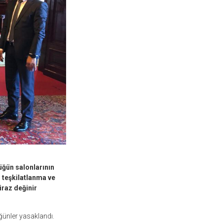
üğün salonlarının
 teşkilatlanma ve
iraz değinir
üğünler yasaklandı.