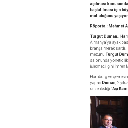
açılması konusunda 
başlatılması için bü
mutluluğunu yaşıyor
Röportaj: Mehmet 
Turgut Duman.. Ham
Almanya’ya ayak basa
branşa merak sardı. B
mezunu
Turgut Dum
salonunda yöneticili
işletmeciliğini İmren M
Hamburg ve çevresin
yapan
Duman
, 2 yı
düzenlediği “
Aşı Kam