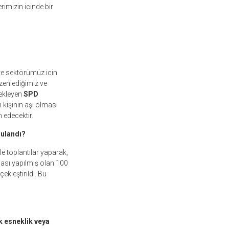
imizin icinde bir
ve sektörümüz icin
zenlediğimiz ve
tekleyen
SPD
 kişinin aşı olması
 edecektir.
gulandı?
 toplantılar yaparak,
ması yapılmış olan 100
ekleştirildi. Bu
k esneklik veya