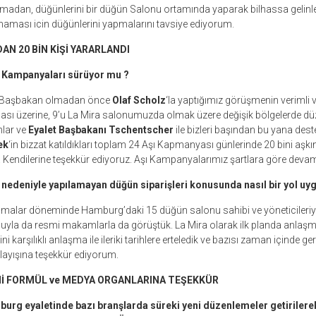
adan, düğünlerini bir düğün Salonu ortamında yaparak bilhassa gelinler
aması icin düğünlerini yapmalarını tavsiye ediyorum.
AN 20 BİN KİŞİ YARARLANDI
ı Kampanyaları sürüyor mu ?
 Başbakan olmadan önce
Olaf Scholz
‘la yaptığımız görüşmenin verimli 
ası üzerine, 9’u La Mira salonumuzda olmak üzere değişik bölgelerde dü
nlar ve
Eyalet Başbakanı Tschentscher
ile bizleri başından bu yana des
ek
‘in bizzat katıldıkları toplam 24 Aşı Kapmanyası günlerinde 20 bini aşkın
r. Kendilerine teşekkür ediyoruz. Aşı Kampanyalarımız şartlara göre devam
nedeniyle yapılamayan düğün siparişleri konusunda nasıl bir yol uy
alar döneminde Hamburg’daki 15 düğün salonu sahibi ve yöneticileriyle
ubuyla da resmi makamlarla da görüştük. La Mira olarak ilk planda anlaş
 karşılıklı anlaşma ile ileriki tarihlere erteledik ve bazısı zaman içinde gerç
layışına teşekkür ediyorum.
Nİ FORMÜL ve MEDYA ORGANLARINA TEŞEKKÜR
urg eyaletinde bazı branşlarda süreki yeni düzenlemeler getirilere