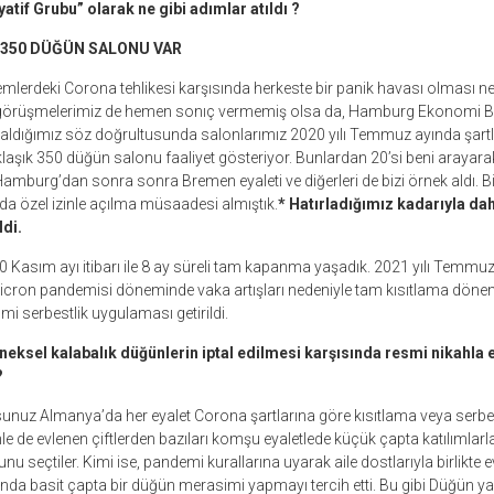
iyatif Grubu” olarak ne gibi adımlar atıldı ?
350 DÜĞÜN SALONU VAR
mlerdeki Corona tehlikesi karşısında herkeste bir panik havası olması ne
görüşmelerimiz de hemen sonıç vermemiş olsa da, Hamburg Ekonomi B
aldığımız söz doğrultusunda salonlarımız 2020 yılı Temmuz ayında şartlı 
şık 350 düğün salonu faaliyet gösteriyor. Bunlardan 20’si beni arayara
amburg’dan sonra sonra Bremen eyaleti ve diğerleri de bizi örnek aldı. B
nda özel izinle açılma müsaadesi almıştık.
* Hatırladığımız kadarıyla da
ldi.
20 Kasım ayı itibarı ile 8 ay süreli tam kapanma yaşadık. 2021 yılı Temmu
icron pandemisi döneminde vaka artışları nedeniyle tam kısıtlama dönemi
mi serbestlik uygulaması getirildi.
eksel kalabalık düğünlerin iptal edilmesi karşısında resmi nikahla e
?
rsunuz Almanya’da her eyalet Corona şartlarına göre kısıtlama veya serbes
nle de evlenen çiftlerden bazıları komşu eyaletlede küçük çapta katılımlar
nu seçtiler. Kimi ise, pandemi kurallarına uyarak aile dostlarıyla birlikte
da basit çapta bir düğün merasimi yapmayı tercih etti. Bu gibi Düğün ya