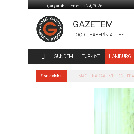
İçeriğe
Çarşamba, Temmuz 29, 2026
geç
GAZETEM
DOĞRU HABERİN ADRESİ
GÜNDEM
TÜRKİYE
HAMBURG
Son dakika:
MACİT KARAAHMETOĞLU’DAN