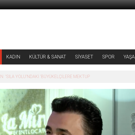
KADIN
KÜLTÜR & SANAT
SİYASET
SPOR
YAŞ
 ‘SILA YOLU’NDAKİ ’BÜYÜKELÇİLERE MEKTUP