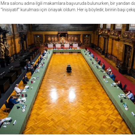
Mira salonu adına ilgili makamlara başvuruda bulunurken, bir yandan d
bir “İnisiyatif” kurulması için önayak oldum. Her iş böyledir, birinin başı çe