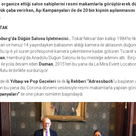
organize ettiği salon sahiplerini resmi makamlarla görüştürerek d
yük çaba verirken, Aşı Kampanyaları ile de 20 bin kişinin aşılanmasın
.
ATAK
burg’da Düğün Salonu İşletmecisi..
Tokat Niksar’dan kalkıp 1984’te İl
n ve henüz 14 yaşındayken babasının aldığı kamera ile ablasının düğü
u işi 6 yıl süren profesyonel kamera çekimlerine kadar götüren Ticaret 
an
, Hamburg’da Anadolu Düğün Salonu ile bu mesleğe adımını attı. Birço
k ile yola devam eden
Duman
, 2015’ten bu yana da La Mira Event Locatio
utu ile birlikte sürdürüyor.
de ilk
Yılbaşı ve Pop Geceleri
ile ilk
İş Rehberi “Adressbuch
“u başlatan 
ldan bu yana da, Corona dönemi vesilesiyle resmi makamlarla yapılan gör
panyaları”
ile öne çıkan isimlerin başındaydı.