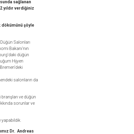
nusunda sağlanan
 yıldır verdiğiniz
ik dökümünü şöyle
 Düğün Salonları
nomi Bakanı’nın
mburg’daki düğün
lduğum Hijyen
e Bremen’deki
endeki salonların da
 branşları ve düğün
kkında sorunlar ve
 yapabildik.
nımız Dr. Andreas