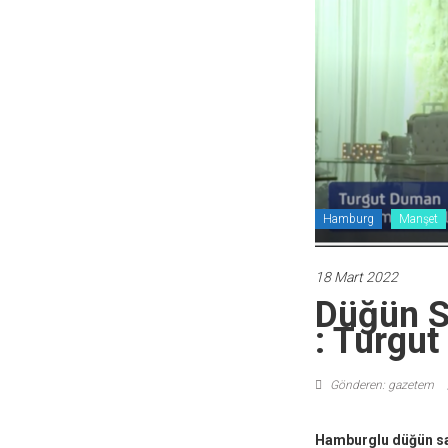
Hamburg
Manşet
18 Mart 2022
Düğün Sa
: Turgu
Gönderen: gazetem
Hamburglu düğün sa