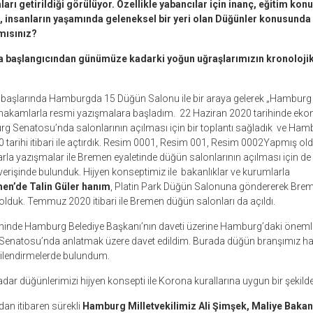
arı getirildiği görülüyor. Özellikle yabancılar için inanç, eğitim ko
, insanların yaşamında geleneksel bir yeri olan Düğünler konusunda 2
mısınız?
a başlangıcından günümüze kadarki yoğun uğraşlarımızın kronoloj
ın başlarında Hamburgda 15 Düğün Salonu ile bir araya gelerek „Hamburg
ak makamlarla resmi yazışmalara başladım. 22 Haziran 2020 tarihinde eko
rg Senatosu’nda salonlarının açılması için bir toplantı sağladık ve Ha
0 tarihi itibari ile açtırdık. Resim 0001, Resim 001, Resim 0002Yapmış o
arla yazışmalar ile Bremen eyaletinde düğün salonlarının açılması için d
şverişinde bulunduk. Hijyen konseptimiz ile bakanlıklar ve kurumlarla
en’de Talin Güler hanım
, Platin Park Düğün Salonuna göndererek Brem
lduk. Temmuz 2020 itibari ile Bremen düğün salonları da açıldı.
hinde Hamburg Belediye Başkanı’nın daveti üzerine Hamburg’daki önemli
enatosu’nda anlatmak üzere davet edildim. Burada düğün branşımız ha
gilendirmelerde bulundum.
dar düğünlerimizi hijyen konsepti ile Korona kurallarına uygun bir şekilde
an itibaren sürekli
Hamburg Milletvekilimiz Ali Şimşek, Maliye Baka