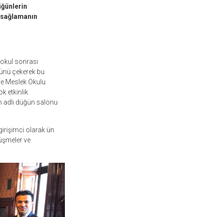
üğünlerin
ı sağlamanın
kokul sonrası
nünü çekerek bu
ve Meslek Okulu
k etkinlik
n adlı düğün salonu
girişimci olarak ün
üşmeler ve