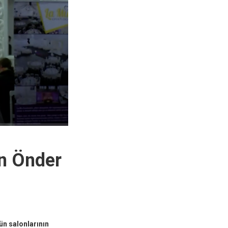
an Önder
n salonlarının