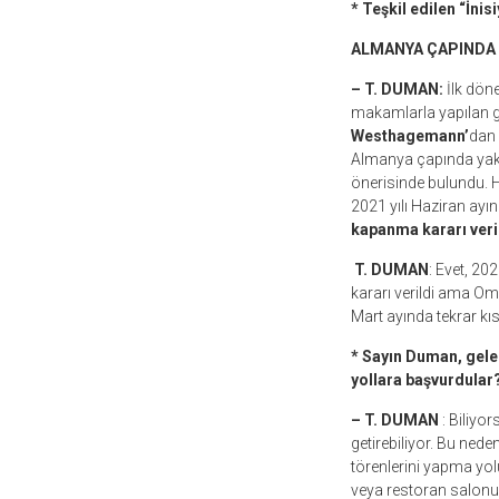
* Teşkil edilen “İnis
ALMANYA ÇAPINDA 
– T. DUMAN:
İlk döne
makamlarla yapılan 
Westhagemann’
dan 
Almanya çapında yakla
önerisinde bulundu. H
2021 yılı Haziran ayı
kapanma kararı veri
T. DUMAN
: Evet, 20
kararı verildi ama Om
Mart ayında tekrar kıs
* Sayın Duman, gelen
yollara başvurdular
– T. DUMAN
: Biliyo
getirebiliyor. Bu nede
törenlerini yapma yolu
veya restoran salonun