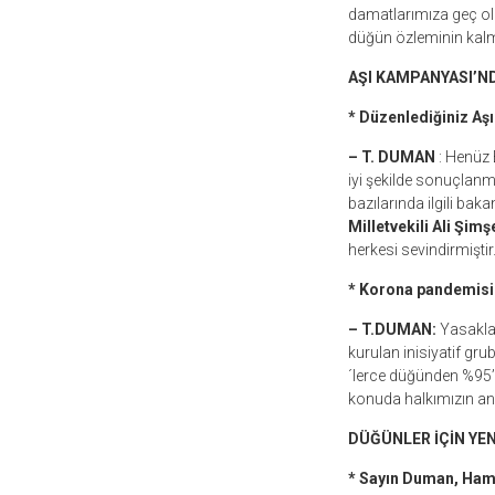
damatlarımıza geç olm
düğün özleminin kalm
AŞI KAMPANYASI’ND
* Düzenlediğiniz Aş
– T. DUMAN
: Henüz
iyi şekilde sonuçlanm
bazılarında ilgili baka
Milletvekili Ali Şimş
herkesi sevindirmişti
* Korona pandemisi 
– T.DUMAN:
Yasaklam
kurulan inisiyatif gr
´lerce düğünden %95’ini
konuda halkımızın an
DÜĞÜNLER İÇİN YE
* Sayın Duman, Hamb