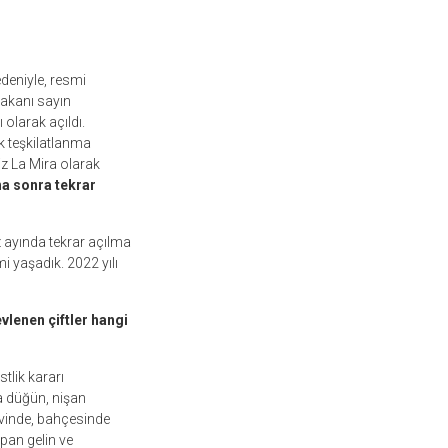
deniyle, resmi
akanı sayın
olarak açıldı.
k teşkilatlanma
iz La Mira olarak
ha sonra tekrar
z ayında tekrar açılma
 yaşadık. 2022 yılı
vlenen çiftler hangi
tlik kararı
la düğün, nişan
 evinde, bahçesinde
pan gelin ve