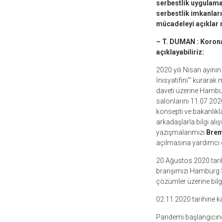
serbestlik uygulamal
serbestlik imkanları
mücadeleyi açıklar 
– T. DUMAN : Koron
açıklayabiliriz:
2020 yılı Nisan ayın
İnisyatifini’“ kurar
daveti üzerine Hambu
salonlarını 11.07.202
konsepti ve bakanlıkl
arkadaşlarla bilgi alı
yazışmalarımızı
Brem
açılmasına yardımcı o
20 Ağustos 2020 tari
branşımızı Hamburg S
çözümler üzerine bil
02.11.2020 tarihine ka
Pandemi başlangıcınd