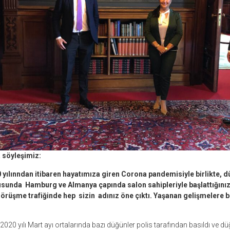
 söyleşimiz:
yılınndan itibaren hayatımıza giren Corona pandemisiyle birlikte, d
unda Hamburg ve Almanya çapında salon sahipleriyle başlattığınız
rüşme trafiğinde hep sizin adınız öne çıktı. Yaşanan gelişmelere b
2020 yılı Mart ayı ortalarında bazı düğünler polis tarafından basıldı ve d