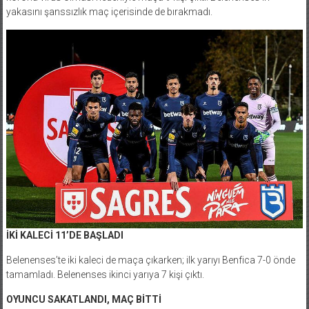
yakasını şanssızlık maç içerisinde de bırakmadı.
İKİ KALECİ 11’DE BAŞLADI
Belenenses’te iki kaleci de maça çıkarken; ilk yarıyı Benfica 7-0 önde
tamamladı. Belenenses ikinci yarıya 7 kişi çıktı.
OYUNCU SAKATLANDI, MAÇ BİTTİ