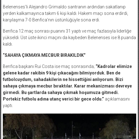
Belenenses’li Alejandro Grimaldo santranın ardından sakatlanıp
yerden kalkamayınca takım 6 kişi kaldı. Hakem maçı sona erdirdi,
karşılaşma 7-0 Benfica’nın üstünlüğüyle sona erdi.
Benfica 12 maç sonrası puanını 31 yaptı ve maç fazlasıyla liderliğe
yükseldi. Üst üste ikinci maçını da kaybeden Belenenses ise 8 puanda
kaldı.
“SAHAYA ÇIKMAYA MECBUR BIRAKILDIK”
Benfica başkanı Rui Costa ise maç sonrasında;
“Kadrolar elimize
gelene kadar rakibin 9 kişi çıkacağını bilmiyorduk. Ben de
futbolcuydum, sahadakilerin ne hissettiğini anlıyorum. Bizi
sahaya çıkmaya mecbur bıraktılar. Karar mekanizması devreye
girmedi. Bu şartlarda sahaya çıkmak hoşumuza gitmedi.
Portekiz futbolu adına utanç verici bir gece oldu.”
açıklamasını
yaptı.