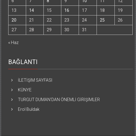
6
7
8
9
10
11
12
13
14
15
16
17
18
19
20
21
22
23
24
25
26
27
28
29
30
31
« Haz
BAĞLANTI
İLETİŞİM SAYFASI
KÜNYE
TURGUT DUMAN’DAN ÖNEMLİ GİRİŞİMLER
Erol Buldak