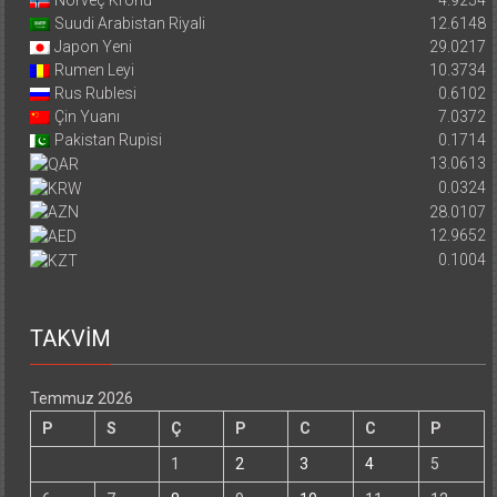
Suudi Arabistan Riyali
12.6148
Japon Yeni
29.0217
Rumen Leyi
10.3734
Rus Rublesi
0.6102
Çin Yuanı
7.0372
Pakistan Rupisi
0.1714
13.0613
0.0324
28.0107
12.9652
0.1004
TAKVİM
Temmuz 2026
P
S
Ç
P
C
C
P
1
2
3
4
5