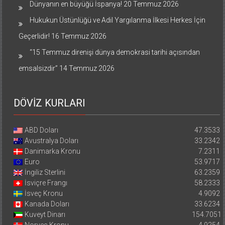
Dünyanın en büyüğü İspanya!
20 Temmuz 2026
Hukukun Üstünlüğü ve Adil Yargılanma İlkesi Herkes İçin
Geçerlidir!
16 Temmuz 2026
“15 Temmuz direnişi dünya demokrasi tarihi açısından
emsalsizdir”
14 Temmuz 2026
DÖVİZ KURLARI
ABD Doları
47.3533
Avustralya Doları
33.2342
Danimarka Kronu
7.2311
Euro
53.9717
İngiliz Sterlini
63.2359
İsviçre Frangı
58.2333
İsveç Kronu
4.9092
Kanada Doları
33.6234
Kuveyt Dinarı
154.7051
Norveç Kronu
4.9254