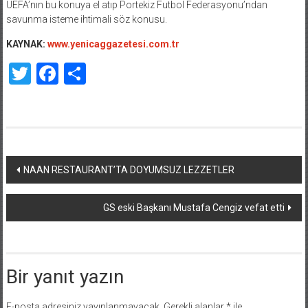
UEFA’nın bu konuya el atıp Portekiz Futbol Federasyonu’ndan
savunma isteme ihtimali söz konusu.
KAYNAK:
www.yenicaggazetesi.com.tr
Twitter
Facebook
Share
Yazı
NAAN RESTAURANT’TA DOYUMSUZ LEZZETLER
dolaşımı
GS eski Başkanı Mustafa Cengiz vefat etti
Bir yanıt yazın
E-posta adresiniz yayınlanmayacak.
Gerekli alanlar
*
ile