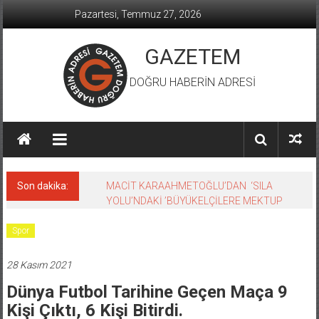
İçeriğe
Pazartesi, Temmuz 27, 2026
geç
GAZETEM
DOĞRU HABERİN ADRESİ
Son dakika:
MACİT KARAAHMETOĞLU’DAN ‘SILA
YOLU’NDAKİ ’BÜYÜKELÇİLERE MEKTUP
Spor
28 Kasım 2021
Dünya Futbol Tarihine Geçen Maça 9
Kişi Çıktı, 6 Kişi Bitirdi.