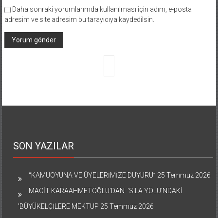
Daha sonraki yorumlarımda kullanılması için adım, e-posta
adresim ve site adresim bu tarayıcıya kaydedilsin.
SON YAZILAR
“KAMUOYUNA VE ÜYELERİMİZE DUYURU”
25 Temmuz 2026
MACİT KARAAHMETOĞLU’DAN ‘SILA YOLU’NDAKİ
’BÜYÜKELÇİLERE MEKTUP
25 Temmuz 2026