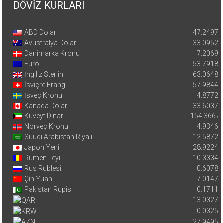
DÖVİZ KURLARI
ABD Doları
47.2497
Avustralya Doları
33.0952
Danimarka Kronu
7.2069
Euro
53.7918
İngiliz Sterlini
63.0648
İsviçre Frangı
57.9844
İsveç Kronu
4.8772
Kanada Doları
33.6037
Kuveyt Dinarı
154.3667
Norveç Kronu
4.9346
Suudi Arabistan Riyali
12.5872
Japon Yeni
28.9224
Rumen Leyi
10.3334
Rus Rublesi
0.6078
Çin Yuanı
7.0147
Pakistan Rupisi
0.1711
13.0327
0.0325
27.9495