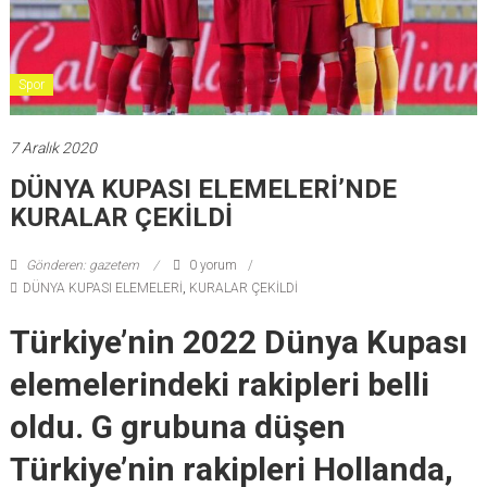
Spor
7 Aralık 2020
DÜNYA KUPASI ELEMELERİ’NDE
KURALAR ÇEKİLDİ
Gönderen: gazetem
0 yorum
DÜNYA KUPASI ELEMELERİ
,
KURALAR ÇEKİLDİ
Türkiye’nin 2022 Dünya Kupası
elemelerindeki rakipleri belli
oldu. G grubuna düşen
Türkiye’nin rakipleri Hollanda,