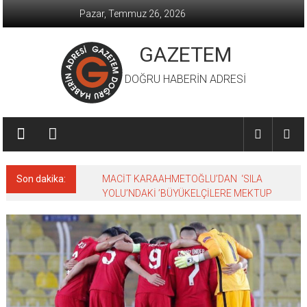
İçeriğe
Pazar, Temmuz 26, 2026
geç
GAZETEM
DOĞRU HABERİN ADRESİ
Son dakika:
MACİT KARAAHMETOĞLU’DAN ‘SILA
YOLU’NDAKİ ’BÜYÜKELÇİLERE MEKTUP