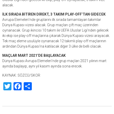
alacak.
İLK SIRADA BİTİREN DİREKT, 3 TAKIM PLAY-OFF’TAN GİDECEK
Avrupa Elemeleri’nde gruplarını ilk sırada tamamlayan takımlar
Dünya Kupası vizesi alacak. Grup maçları çift maç üzerinden
oynanacak. Grup ikincisi 10 takım ile UEFA Uluslar Ligi’nden gelecek
iki ekip ise play-off maçlarına çıkarak Dünya Kupası vizesi arayacak.
Tek maç eleme usulüyle oynanacak 12 takımlı play-off maçlarının
ardından Dünya Kupası’na katılacak diğer 3 ülke de belli olacak.
MAÇLAR MART 2021’DE BAŞLAYACAK
Dünya Kupası Avrupa Elemeleri’nde grup maçları 2021 yılının mart
ayında başlayıp, aynı yıl kasım ayında sona erecek.
KAYNAK: SÖZCÜ/SKOR
Twitter
Facebook
Share