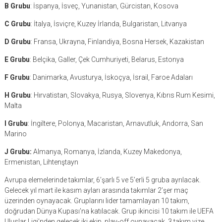
B Grubu
: İspanya, İsveç, Yunanistan, Gürcistan, Kosova
C Grubu
: İtalya, İsviçre, Kuzey İrlanda, Bulgaristan, Litvanya
D Grubu
: Fransa, Ukrayna, Finlandiya, Bosna Hersek, Kazakistan
E Grubu
: Belçika, Galler, Çek Cumhuriyeti, Belarus, Estonya
F Grubu
: Danimarka, Avusturya, İskoçya, İsrail, Faroe Adaları
H Grubu
: Hırvatistan, Slovakya, Rusya, Slovenya, Kıbrıs Rum Kesimi,
Malta
I Grubu
: İngiltere, Polonya, Macaristan, Arnavutluk, Andorra, San
Marino
J Grubu:
Almanya, Romanya, İzlanda, Kuzey Makedonya,
Ermenistan, Lihtenştayn
Avrupa elemelerinde takımlar, 6’şarlı 5 ve 5’erli 5 gruba ayrılacak.
Gelecek yıl mart ile kasım ayları arasında takımlar 2’şer maç
üzerinden oynayacak. Gruplarını lider tamamlayan 10 takım,
doğrudan Dünya Kupası’na katılacak. Grup ikincisi 10 takım ile UEFA
Uluslar Ligi’nden gelecek iki ekip, play-off oynayacak, 3 takım vize