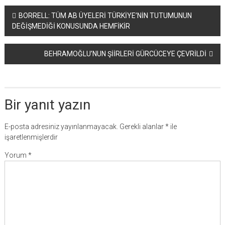
Yazı
BORRELL: TÜM AB ÜYELERİ TÜRKİYE’NİN TUTUMUNUN
DEĞİŞMEDİĞİ KONUSUNDA HEMFİKİR
dolaşımı
BEHRAMOĞLU’NUN ŞİİRLERİ GÜRCÜCEYE ÇEVRİLDİ
Bir yanıt yazın
E-posta adresiniz yayınlanmayacak.
Gerekli alanlar
*
ile
işaretlenmişlerdir
Yorum
*