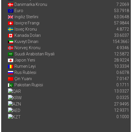
Danimarka Kronu
7.2069
Euro
53.7918
İngiliz Sterlini
63.0648
İsviçre Frangı
57.9844
İsveç Kronu
4.8772
Kanada Doları
33.6037
Kuveyt Dinarı
154.3667
Norveç Kronu
4.9346
Suudi Arabistan Riyali
12.5872
Japon Yeni
28.9224
Rumen Leyi
10.3334
Rus Rublesi
0.6078
Çin Yuanı
7.0147
Pakistan Rupisi
0.1711
13.0327
0.0325
27.9495
12.9371
0.1000