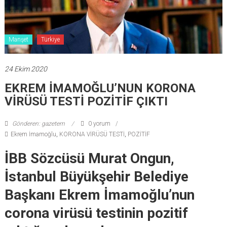
Manşet
Türkiye
24 Ekim 2020
EKREM İMAMOĞLU’NUN KORONA
VİRÜSÜ TESTİ POZİTİF ÇIKTI
Gönderen: gazetem
0 yorum
Ekrem İmamoğlu
,
KORONA VİRÜSÜ TESTİ
,
POZİTİF
İBB Sözcüsü Murat Ongun,
İstanbul Büyükşehir Belediye
Başkanı Ekrem İmamoğlu’nun
corona virüsü testinin pozitif