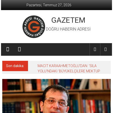
İçeriğe
Pazartesi, Temmuz 27, 2026
geç
GAZETEM
DOĞRU HABERİN ADRESİ
Son dakika:
MACİT KARAAHMETOĞLU’DAN ‘SILA
YOLU’NDAKİ ’BÜYÜKELÇİLERE MEKTUP