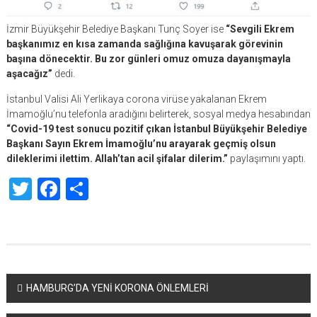
İzmir Büyükşehir Belediye Başkanı Tunç Soyer ise
“Sevgili Ekrem
başkanımız en kısa zamanda sağlığına kavuşarak görevinin
başına dönecektir. Bu zor günleri omuz omuza dayanışmayla
aşacağız”
dedi.
İstanbul Valisi Ali Yerlikaya corona virüse yakalanan Ekrem
İmamoğlu’nu telefonla aradığını belirterek, sosyal medya hesabından
“Covid-19 test sonucu pozitif çıkan İstanbul Büyükşehir Belediye
Başkanı Sayın Ekrem İmamoğlu’nu arayarak geçmiş olsun
dileklerimi ilettim. Allah’tan acil şifalar dilerim.”
paylaşımını yaptı.
Twitter
Facebook
Share
Yazı
HAMBURG’DA YENİ KORONA ÖNLEMLERİ
dolaşımı