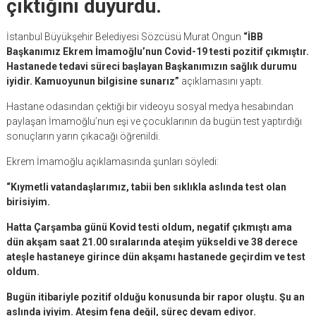
çıktığını duyurdu.
İstanbul Büyükşehir Belediyesi Sözcüsü Murat Ongun
“İBB
Başkanımız Ekrem İmamoğlu’nun Covid-19 testi pozitif çıkmıştır.
Hastanede tedavi süreci başlayan Başkanımızın sağlık durumu
iyidir. Kamuoyunun bilgisine sunarız”
açıklamasını yaptı.
Hastane odasından çektiği bir videoyu sosyal medya hesabından
paylaşan İmamoğlu’nun eşi ve çocuklarının da bugün test yaptırdığı
sonuçların yarın çıkacağı öğrenildi.
Ekrem İmamoğlu açıklamasında şunları söyledi:
“Kıymetli vatandaşlarımız, tabii ben sıklıkla aslında test olan
birisiyim.
Hatta Çarşamba günü Kovid testi oldum, negatif çıkmıştı ama
dün akşam saat 21.00 sıralarında ateşim yükseldi ve 38 derece
ateşle hastaneye girince dün akşamı hastanede geçirdim ve test
oldum.
Bugün itibariyle pozitif olduğu konusunda bir rapor oluştu. Şu an
aslında iyiyim. Ateşim fena değil, süreç devam ediyor.