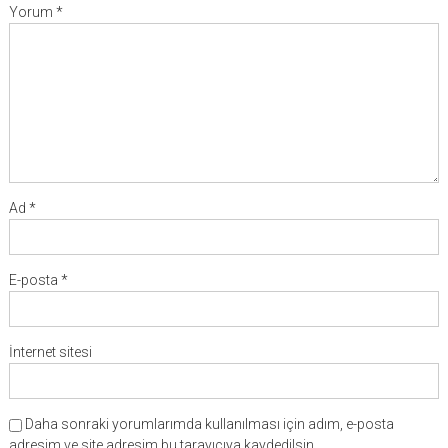
Yorum
*
Ad
*
E-posta
*
İnternet sitesi
Daha sonraki yorumlarımda kullanılması için adım, e-posta
adresim ve site adresim bu tarayıcıya kaydedilsin.