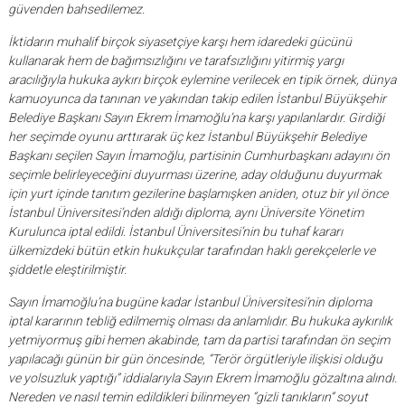
güvenden bahsedilemez.
İktidarın muhalif birçok siyasetçiye karşı hem idaredeki gücünü
kullanarak hem de bağımsızlığını ve tarafsızlığını yitirmiş yargı
aracılığıyla hukuka aykırı birçok eylemine verilecek en tipik örnek, dünya
kamuoyunca da tanınan ve yakından takip edilen İstanbul Büyükşehir
Belediye Başkanı Sayın Ekrem İmamoğlu’na karşı yapılanlardır. Girdiği
her seçimde oyunu arttırarak üç kez İstanbul Büyükşehir Belediye
Başkanı seçilen Sayın İmamoğlu, partisinin Cumhurbaşkanı adayını ön
seçimle belirleyeceğini duyurması üzerine, aday olduğunu duyurmak
için yurt içinde tanıtım gezilerine başlamışken aniden, otuz bir yıl önce
İstanbul Üniversitesi’nden aldığı diploma, aynı Üniversite Yönetim
Kurulunca iptal edildi. İstanbul Üniversitesi’nin bu tuhaf kararı
ülkemizdeki bütün etkin hukukçular tarafından haklı gerekçelerle ve
şiddetle eleştirilmiştir.
Sayın İmamoğlu’na bugüne kadar İstanbul Üniversitesi’nin diploma
iptal kararının tebliğ edilmemiş olması da anlamlıdır. Bu hukuka aykırılık
yetmiyormuş gibi hemen akabinde, tam da partisi tarafından ön seçim
yapılacağı günün bir gün öncesinde, “Terör örgütleriyle ilişkisi olduğu
ve yolsuzluk yaptığı” iddialarıyla Sayın Ekrem İmamoğlu gözaltına alındı.
Nereden ve nasıl temin edildikleri bilinmeyen “gizli tanıkların” soyut