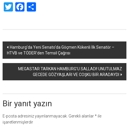
Twitter
Facebook
Share
Yazı
Hamburg’da Yeni Senato’da Göçmen Kökenli İlk Senatör –
HTVB ve TÖDER’den Temsil Çağrısı
dolaşımı
MEGASTAR TARKAN HAMBURG’U SALLADI! UNUTULMAZ
GECEDE GÖZYAŞLARI VE COŞKU BİR ARADAYDI
Bir yanıt yazın
E-posta adresiniz yayınlanmayacak.
Gerekli alanlar
*
ile
işaretlenmişlerdir