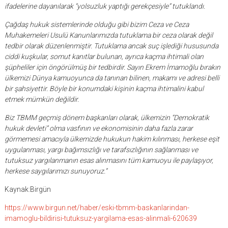
ifadelerine dayanılarak “yolsuzluk yaptığı gerekçesiyle” tutuklandı.
Çağdaş hukuk sistemlerinde olduğu gibi bizim Ceza ve Ceza
Muhakemeleri Usulü Kanunlarımızda tutuklama bir ceza olarak değil
tedbir olarak düzenlenmiştir. Tutuklama ancak suç işlediği hususunda
ciddi kuşkular, somut kanıtlar bulunan, ayrıca kaçma ihtimali olan
şüpheliler için öngörülmüş bir tedbirdir. Sayın Ekrem İmamoğlu bırakın
ülkemizi Dünya kamuoyunca da tanınan bilinen, makamı ve adresi belli
bir şahsiyettir. Böyle bir konumdaki kişinin kaçma ihtimalini kabul
etmek mümkün değildir.
Biz TBMM geçmiş dönem başkanları olarak, ülkemizin “Demokratik
hukuk devleti” olma vasfının ve ekonomisinin daha fazla zarar
görmemesi amacıyla ülkemizde hukukun hakim kılınması, herkese eşit
uygulanması, yargı bağımsızlığı ve tarafsızlığının sağlanması ve
tutuksuz yargılanmanın esas alınmasını tüm kamuoyu ile paylaşıyor,
herkese saygılarımızı sunuyoruz.”
Kaynak:Birgün
https://www.birgun.net/haber/eski-tbmm-baskanlarindan-
imamoglu-bildirisi-tutuksuz-yargilama-esas-alinmali-620639