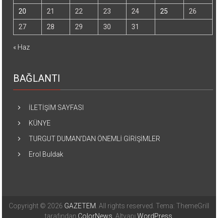
20
21
22
23
24
25
26
27
28
29
30
31
« Haz
BAĞLANTI
İLETİŞİM SAYFASI
KÜNYE
TURGUT DUMAN’DAN ÖNEMLİ GİRİŞİMLER
Erol Buldak
Copyright © 2026
GAZETEM
. All rights reserved. Tema: ThemeGrill
tarafından
ColorNews
. Altyapı
WordPress
.