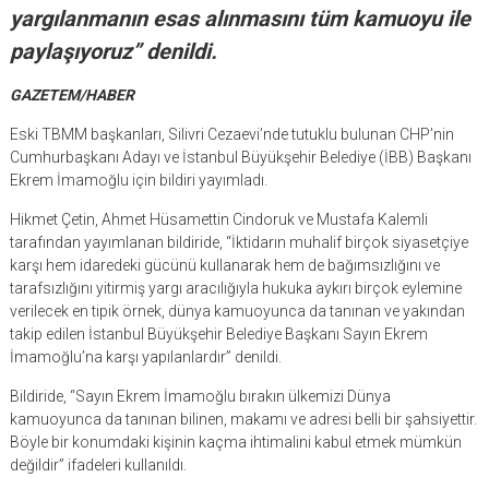
yargılanmanın esas alınmasını tüm kamuoyu ile
paylaşıyoruz” denildi.
GAZETEM/HABER
Eski TBMM başkanları, Silivri Cezaevi’nde tutuklu bulunan CHP’nin
Cumhurbaşkanı Adayı ve İstanbul Büyükşehir Belediye (İBB) Başkanı
Ekrem İmamoğlu için bildiri yayımladı.
Hikmet Çetin, Ahmet Hüsamettin Cindoruk ve Mustafa Kalemli
tarafından yayımlanan bildiride, “İktidarın muhalif birçok siyasetçiye
karşı hem idaredeki gücünü kullanarak hem de bağımsızlığını ve
tarafsızlığını yitirmiş yargı aracılığıyla hukuka aykırı birçok eylemine
verilecek en tipik örnek, dünya kamuoyunca da tanınan ve yakından
takip edilen İstanbul Büyükşehir Belediye Başkanı Sayın Ekrem
İmamoğlu’na karşı yapılanlardır” denildi.
Bildiride, “Sayın Ekrem İmamoğlu bırakın ülkemizi Dünya
kamuoyunca da tanınan bilinen, makamı ve adresi belli bir şahsiyettir.
Böyle bir konumdaki kişinin kaçma ihtimalini kabul etmek mümkün
değildir” ifadeleri kullanıldı.