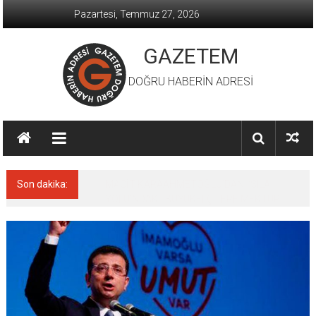
İçeriğe
Pazartesi, Temmuz 27, 2026
geç
GAZETEM
DOĞRU HABERİN ADRESİ
Son dakika:
MACİT KARAAHMETOĞLU’DAN ‘SILA
YOLU’NDAKİ ’BÜYÜKELÇİLERE MEKTUP