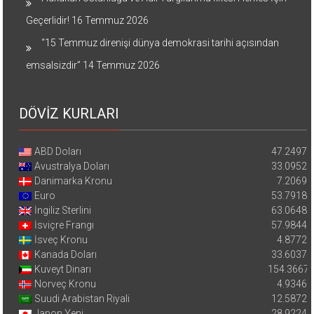
Geçerlidir!
16 Temmuz 2026
“15 Temmuz direnişi dünya demokrasi tarihi açısından
emsalsizdir”
14 Temmuz 2026
DÖVİZ KURLARI
ABD Doları
47.2497
Avustralya Doları
33.0952
Danimarka Kronu
7.2069
Euro
53.7918
İngiliz Sterlini
63.0648
İsviçre Frangı
57.9844
İsveç Kronu
4.8772
Kanada Doları
33.6037
Kuveyt Dinarı
154.3667
Norveç Kronu
4.9346
Suudi Arabistan Riyali
12.5872
Japon Yeni
28.9224