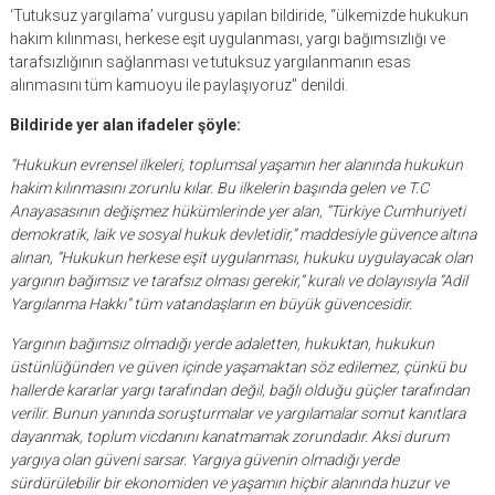
‘Tutuksuz yargılama’ vurgusu yapılan bildiride, “ülkemizde hukukun
hakim kılınması, herkese eşit uygulanması, yargı bağımsızlığı ve
tarafsızlığının sağlanması ve tutuksuz yargılanmanın esas
alınmasını tüm kamuoyu ile paylaşıyoruz” denildi.
Bildiride yer alan ifadeler şöyle:
“Hukukun evrensel ilkeleri, toplumsal yaşamın her alanında hukukun
hakim kılınmasını zorunlu kılar. Bu ilkelerin başında gelen ve T.C
Anayasasının değişmez hükümlerinde yer alan, “Türkiye Cumhuriyeti
demokratik, laik ve sosyal hukuk devletidir,” maddesiyle güvence altına
alınan, “Hukukun herkese eşit uygulanması, hukuku uygulayacak olan
yargının bağımsız ve tarafsız olması gerekir,” kuralı ve dolayısıyla “Adil
Yargılanma Hakkı” tüm vatandaşların en büyük güvencesidir.
Yargının bağımsız olmadığı yerde adaletten, hukuktan, hukukun
üstünlüğünden ve güven içinde yaşamaktan söz edilemez, çünkü bu
hallerde kararlar yargı tarafından değil, bağlı olduğu güçler tarafından
verilir. Bunun yanında soruşturmalar ve yargılamalar somut kanıtlara
dayanmak, toplum vicdanını kanatmamak zorundadır. Aksi durum
yargıya olan güveni sarsar. Yargıya güvenin olmadığı yerde
sürdürülebilir bir ekonomiden ve yaşamın hiçbir alanında huzur ve