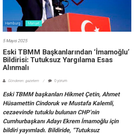
Hamburg
Manşet
5 Mayıs 2025
Eski TBMM Başkanlarından ‘İmamoğlu’
Bildirisi: Tutuksuz Yargılama Esas
Alınmalı
Gönderen: gazetem
0 yorum
Eski TBMM başkanları Hikmet Çetin, Ahmet
Hüsamettin Cindoruk ve Mustafa Kalemli,
cezaevinde tutuklu bulunan CHP’nin
Cumhurbaşkanı Adayı Ekrem İmamoğlu için
bildiri yayımladı. Bildiride, “Tutuksuz