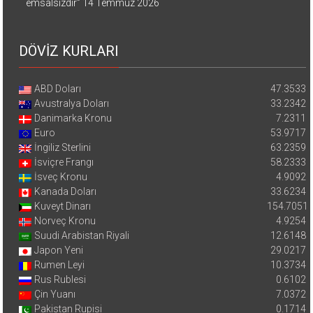
emsalsizdir”
14 Temmuz 2026
DÖVİZ KURLARI
ABD Doları
47.3533
Avustralya Doları
33.2342
Danimarka Kronu
7.2311
Euro
53.9717
İngiliz Sterlini
63.2359
İsviçre Frangı
58.2333
İsveç Kronu
4.9092
Kanada Doları
33.6234
Kuveyt Dinarı
154.7051
Norveç Kronu
4.9254
Suudi Arabistan Riyali
12.6148
Japon Yeni
29.0217
Rumen Leyi
10.3734
Rus Rublesi
0.6102
Çin Yuanı
7.0372
Pakistan Rupisi
0.1714