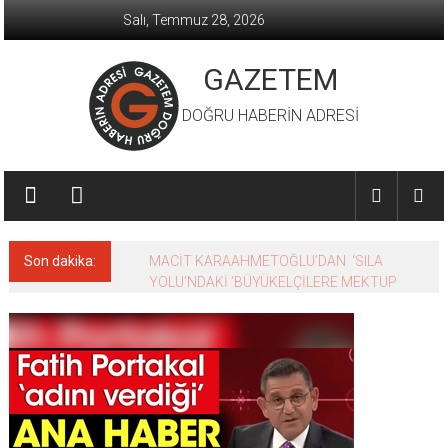
İçeriğe
Salı, Temmuz 28, 2026
geç
GAZETEM
DOĞRU HABERİN ADRESİ
Son dakika:
MACİT KARAAHMETOĞLU’DAN ‘SILA
YOLU’NDAKİ ’BÜYÜKELÇİLERE MEKTUP