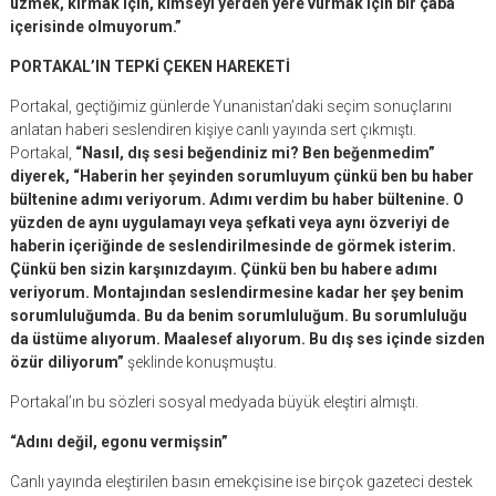
üzmek, kırmak için, kimseyi yerden yere vurmak için bir çaba
içerisinde olmuyorum.”
PORTAKAL’IN TEPKİ ÇEKEN HAREKETİ
Portakal, geçtiğimiz günlerde Yunanistan’daki seçim sonuçlarını
anlatan haberi seslendiren kişiye canlı yayında sert çıkmıştı.
Portakal,
“Nasıl, dış sesi beğendiniz mi? Ben beğenmedim”
diyerek, “Haberin her şeyinden sorumluyum çünkü ben bu haber
bültenine adımı veriyorum. Adımı verdim bu haber bültenine. O
yüzden de aynı uygulamayı veya şefkati veya aynı özveriyi de
haberin içeriğinde de seslendirilmesinde de görmek isterim.
Çünkü ben sizin karşınızdayım. Çünkü ben bu habere adımı
veriyorum. Montajından seslendirmesine kadar her şey benim
sorumluluğumda. Bu da benim sorumluluğum. Bu sorumluluğu
da üstüme alıyorum. Maalesef alıyorum. Bu dış ses içinde sizden
özür diliyorum”
şeklinde konuşmuştu.
Portakal’ın bu sözleri sosyal medyada büyük eleştiri almıştı.
“Adını değil, egonu vermişsin”
Canlı yayında eleştirilen basın emekçisine ise birçok gazeteci destek