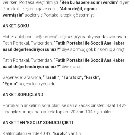
verirken, Portakal eleştirilmişti.
“Ben bu habere adımı verdim”
diyen
Portakal’ı eleştiren gazeteciler,
“Adını değil, egonu
vermişsin”
sözleriyle Portakal’a tepki göstermişti.
ANKET ŞOKU
Haber anlatımını beğenmediği ‘dış sesçi’yi canlı yayında azarlayan
Fatih Portakal, Twitter’dan,
“Fatih Portakal ile Sözcü Ana Haberi
nasıl değerlendiriyorsunuz?”
diye sormuş şok bir sonuç almıştı.
Fatih Portakal, Twitter’dan,
“Fatih Portakal ile Sözcü Ana Haberi
nasıl değerlendiriyorsunuz?”
diye sordu.
Seçenekler arasında,
“Taraflı”, “Tarafsız”, “Farklı”,
“Egolu”
seçenekleri yer aldı.
ANKET SONUÇLANDI
Portakal’ın anketinin sonuçları ise can sıkacak cinsten. Saat 18.22
itibariyle sonuçlanan ankete toplam 209 bin 104 kişi katıldı.
ANKETTEN ‘EGOLU’ SONUCU ÇIKTI
Katılımcıların yüzde 40,4’ü
“Egolu”
yanıtını