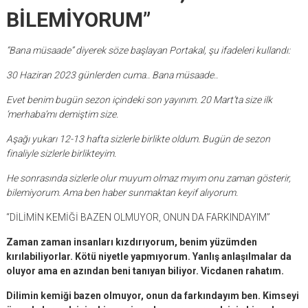
BİLEMİYORUM”
“Bana müsaade” diyerek söze başlayan Portakal, şu ifadeleri kullandı:
30 Haziran 2023 günlerden cuma.. Bana müsaade..
Evet benim bugün sezon içindeki son yayınım. 20 Mart’ta size ilk
‘merhaba’mı demiştim size.
Aşağı yukarı 12-13 hafta sizlerle birlikte oldum. Bugün de sezon
finaliyle sizlerle birlikteyim.
He sonrasında sizlerle olur muyum olmaz mıyım onu zaman gösterir,
bilemiyorum. Ama ben haber sunmaktan keyif alıyorum.
“DİLİMİN KEMİĞİ BAZEN OLMUYOR, ONUN DA FARKINDAYIM”
Zaman zaman insanları kızdırıyorum, benim yüzümden
kırılabiliyorlar. Kötü niyetle yapmıyorum. Yanlış anlaşılmalar da
oluyor ama en azından beni tanıyan biliyor. Vicdanen rahatım.
Dilimin kemiği bazen olmuyor, onun da farkındayım ben. Kimseyi