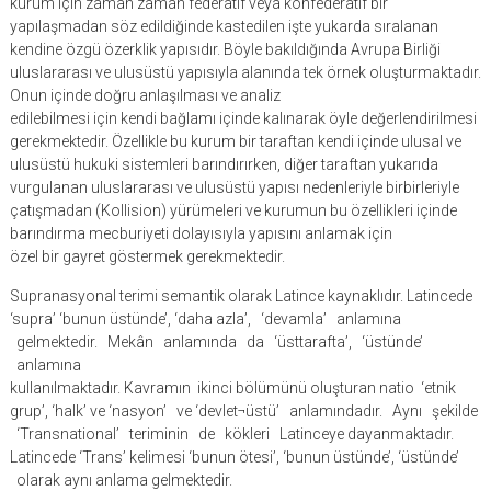
kurum için zaman zaman federatif veya konfederatif bir
yapılaşmadan söz edildiğinde kastedilen işte yukarda sıralanan
kendine özgü özerklik yapısıdır. Böyle bakıldığında Avrupa Birliği
uluslararası ve ulusüstü yapısıyla alanında tek örnek oluşturmaktadır.
Onun içinde doğru anlaşılması ve analiz
edilebilmesi için kendi bağlamı içinde kalınarak öyle değerlendirilmesi
gerekmektedir. Özellikle bu kurum bir taraftan kendi içinde ulusal ve
ulusüstü hukuki sistemleri barındırırken, diğer taraftan yukarıda
vurgulanan uluslararası ve ulusüstü yapısı nedenleriyle birbirleriyle
çatışmadan (Kollision) yürümeleri ve kurumun bu özellikleri içinde
barındırma mecburiyeti dolayısıyla yapısını anlamak için
özel bir gayret göstermek gerekmektedir.
Supranasyonal terimi semantik olarak Latince kaynaklıdır. Latincede
‘supra’ ‘bunun üstünde’, ‘daha azla’, ‘devamla’ anlamına
gelmektedir. Mekân anlamında da ‘üsttarafta’, ‘üstünde’
anlamına
kullanılmaktadır. Kavramın ikinci bölümünü oluşturan natio ‘etnik
grup’, ‘halk’ ve ‘nasyon’ ve ‘devlet¬üstü’ anlamındadır. Aynı şekilde
‘Transnational’ teriminin de kökleri Latinceye dayanmaktadır.
Latincede ‘Trans’ kelimesi ‘bunun ötesi’, ‘bunun üstünde’, ‘üstünde’
olarak aynı anlama gelmektedir.