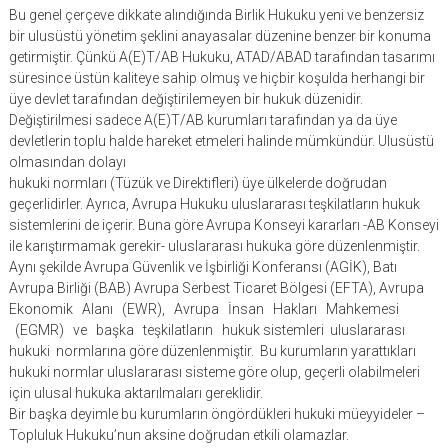
Bu genel çerçeve dikkate alındığında Birlik Hukuku yeni ve benzersiz
bir ulusüstü yönetim şeklini anayasalar düzenine benzer bir konuma
getirmiştir. Çünkü A(E)T/AB Hukuku, ATAD/ABAD tarafından tasarımı
süresince üstün kaliteye sahip olmuş ve hiçbir koşulda herhangi bir
üye devlet tarafından değiştirilemeyen bir hukuk düzenidir.
Değiştirilmesi sadece A(E)T/AB kurumları tarafından ya da üye
devletlerin toplu halde hareket etmeleri halinde mümkündür. Ulusüstü
olmasından dolayı
hukuki normları (Tüzük ve Direktifleri) üye ülkelerde doğrudan
geçerlidirler. Ayrıca, Avrupa Hukuku uluslararası teşkilatların hukuk
sistemlerini de içerir. Buna göre Avrupa Konseyi kararları -AB Konseyi
ile karıştırmamak gerekir- uluslararası hukuka göre düzenlenmiştir.
Aynı şekilde Avrupa Güvenlik ve İşbirliği Konferansı (AGİK), Batı
Avrupa Birliği (BAB) Avrupa Serbest Ticaret Bölgesi (EFTA), Avrupa
Ekonomik Alanı (EWR), Avrupa İnsan Hakları Mahkemesi
(EGMR) ve başka teşkilatların hukuk sistemleri uluslararası
hukuki normlarına göre düzenlenmiştir. Bu kurumların yarattıkları
hukuki normlar uluslararası sisteme göre olup, geçerli olabilmeleri
için ulusal hukuka aktarılmaları gereklidir.
Bir başka deyimle bu kurumların öngördükleri hukuki müeyyideler –
Topluluk Hukuku’nun aksine doğrudan etkili olamazlar.