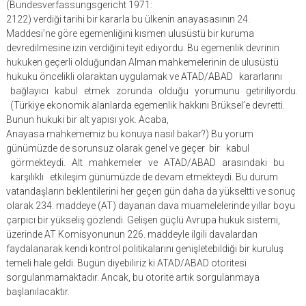
(Bundesverfassungsgericht 1971:
2122) verdiği tarihi bir kararla bu ülkenin anayasasının 24.
Maddesi’ne göre egemenliğini kısmen ulusüstü bir kuruma
devredilmesine izin verdiğini teyit ediyordu. Bu egemenlik devrinin
hukuken geçerli olduğundan Alman mahkemelerinin de ulusüstü
hukuku öncelikli olaraktan uygulamak ve ATAD/ABAD kararlarını
bağlayıcı kabul etmek zorunda olduğu yorumunu getiriliyordu.
(Türkiye ekonomik alanlarda egemenlik hakkını Brüksel’e devretti.
Bunun hukuki bir alt yapısı yok. Acaba,
Anayasa mahkememiz bu konuya nasıl bakar?) Bu yorum
günümüzde de sorunsuz olarak genel ve geçer bir kabul
görmekteydi. Alt mahkemeler ve ATAD/ABAD arasındaki bu
karşılıklı etkileşim günümüzde de devam etmekteydi. Bu durum
vatandaşların beklentilerini her geçen gün daha da yükseltti ve sonuç
olarak 234. maddeye (AT) dayanan dava muamelelerinde yıllar boyu
çarpıcı bir yükseliş gözlendi. Gelişen güçlü Avrupa hukuk sistemi,
üzerinde AT Komisyonunun 226. maddeyle ilgili davalardan
faydalanarak kendi kontrol politikalarını genişletebildiği bir kuruluş
temeli hale geldi. Bugün diyebiliriz ki ATAD/ABAD otoritesi
sorgulanmamaktadır. Ancak, bu otorite artık sorgulanmaya
başlanılacaktır.