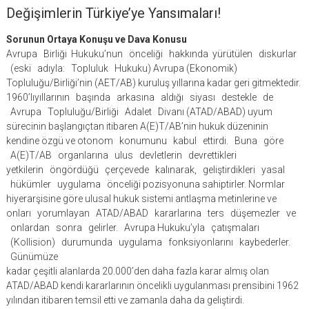
Değişimlerin Türkiye’ye Yansımaları!
Sorunun Ortaya Konuşu ve Dava Konusu
Avrupa Birliği Hukuku’nun önceliği hakkında yürütülen diskurlar
(eski adıyla: Topluluk Hukuku) Avrupa (Ekonomik)
Topluluğu/Birliği’nin (AET/AB) kuruluş yıllarına kadar geri gitmektedir.
1960’lıyıllarının başında arkasına aldığı siyası destekle de
Avrupa Topluluğu/Birliği Adalet Divanı (ATAD/ABAD) uyum
sürecinin başlangıçtan itibaren A(E)T/AB’nin hukuk düzeninin
kendine özgü ve otonom konumunu kabul ettirdi. Buna göre
A(E)T/AB organlarına ulus devletlerin devrettikleri
yetkilerin öngördüğü çerçevede kalınarak, geliştirdikleri yasal
hükümler uygulama önceliği pozisyonuna sahiptirler. Normlar
hiyerarşisine göre ulusal hukuk sistemi antlaşma metinlerine ve
onları yorumlayan ATAD/ABAD kararlarına ters düşemezler ve
onlardan sonra gelirler. Avrupa Hukuku’yla çatışmaları
(Kollision) durumunda uygulama fonksiyonlarını kaybederler.
Günümüze
kadar çeşitli alanlarda 20.000’den daha fazla karar almış olan
ATAD/ABAD kendi kararlarının öncelikli uygulanması prensibini 1962
yılından itibaren temsil etti ve zamanla daha da geliştirdi.