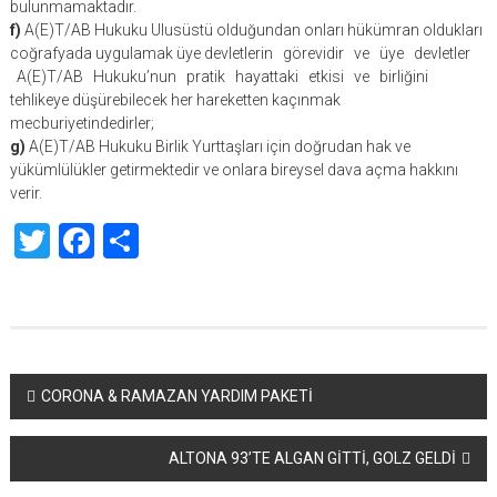
bulunmamaktadır.
f)
A(E)T/AB Hukuku Ulusüstü olduğundan onları hükümran oldukları
coğrafyada uygulamak üye devletlerin görevidir ve üye devletler
A(E)T/AB Hukuku’nun pratik hayattaki etkisi ve birliğini
tehlikeye düşürebilecek her hareketten kaçınmak
mecburiyetindedirler;
g)
A(E)T/AB Hukuku Birlik Yurttaşları için doğrudan hak ve
yükümlülükler getirmektedir ve onlara bireysel dava açma hakkını
verir.
Twitter
Facebook
Share
Yazı
CORONA & RAMAZAN YARDIM PAKETİ
dolaşımı
ALTONA 93’TE ALGAN GİTTİ, GOLZ GELDİ