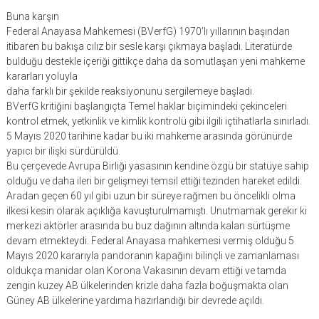
Buna karşın
Federal Anayasa Mahkemesi (BVerfG) 1970’lı yıllarının başından
itibaren bu bakışa cılız bir sesle karşı çıkmaya başladı. Literatürde
bulduğu destekle içeriği gittikçe daha da somutlaşan yeni mahkeme
kararları yoluyla
daha farklı bir şekilde reaksiyonunu sergilemeye başladı.
BVerfG kritiğini başlangıçta Temel haklar biçimindeki çekinceleri
kontrol etmek, yetkinlik ve kimlik kontrolü gibi ilgili içtihatlarla sınırladı.
5 Mayıs 2020 tarihine kadar bu iki mahkeme arasında görünürde
yapıcı bir ilişki sürdürüldü.
Bu çerçevede Avrupa Birliği yasasının kendine özgü bir statüye sahip
olduğu ve daha ileri bir gelişmeyi temsil ettiği tezinden hareket edildi.
Aradan geçen 60 yıl gibi uzun bir süreye rağmen bu öncelikli olma
ilkesi kesin olarak açıklığa kavuşturulmamıştı. Unutmamak gerekir ki
merkezi aktörler arasında bu buz dağının altında kalan sürtüşme
devam etmekteydi. Federal Anayasa mahkemesi vermiş olduğu 5
Mayıs 2020 kararıyla pandoranın kapağını bilinçli ve zamanlaması
oldukça manidar olan Korona Vakasının devam ettiği ve tamda
zengin kuzey AB ülkelerinden krizle daha fazla boğuşmakta olan
Güney AB ülkelerine yardıma hazırlandığı bir devrede açıldı.