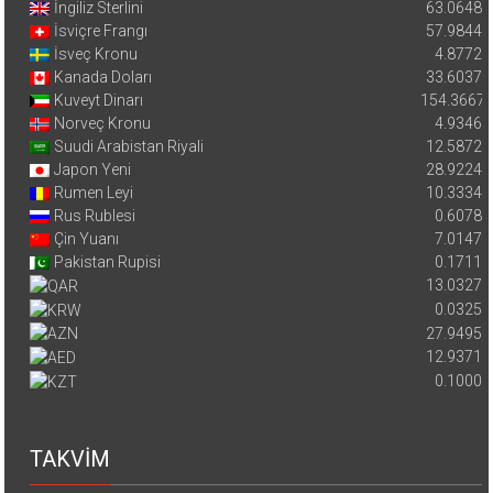
İngiliz Sterlini
63.0648
İsviçre Frangı
57.9844
İsveç Kronu
4.8772
Kanada Doları
33.6037
Kuveyt Dinarı
154.3667
Norveç Kronu
4.9346
Suudi Arabistan Riyali
12.5872
Japon Yeni
28.9224
Rumen Leyi
10.3334
Rus Rublesi
0.6078
Çin Yuanı
7.0147
Pakistan Rupisi
0.1711
13.0327
0.0325
27.9495
12.9371
0.1000
TAKVİM