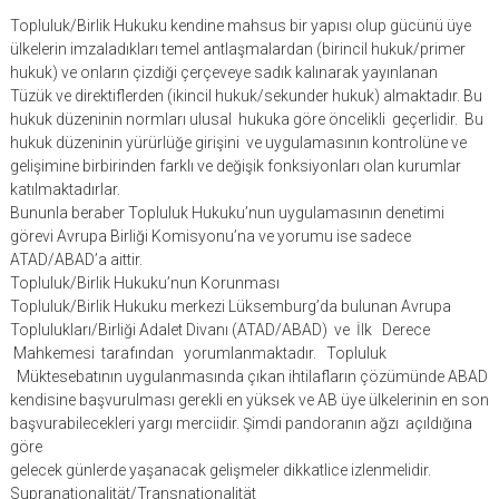
Topluluk/Birlik Hukuku kendine mahsus bir yapısı olup gücünü üye
ülkelerin imzaladıkları temel antlaşmalardan (birincil hukuk/primer
hukuk) ve onların çizdiği çerçeveye sadık kalınarak yayınlanan
Tüzük ve direktiflerden (ikincil hukuk/sekunder hukuk) almaktadır. Bu
hukuk düzeninin normları ulusal hukuka göre öncelikli geçerlidir. Bu
hukuk düzeninin yürürlüğe girişini ve uygulamasının kontrolüne ve
gelişimine birbirinden farklı ve değişik fonksiyonları olan kurumlar
katılmaktadırlar.
Bununla beraber Topluluk Hukuku’nun uygulamasının denetimi
görevi Avrupa Birliği Komisyonu’na ve yorumu ise sadece
ATAD/ABAD’a aittir.
Topluluk/Birlik Hukuku’nun Korunması
Topluluk/Birlik Hukuku merkezi Lüksemburg’da bulunan Avrupa
Toplulukları/Birliği Adalet Divanı (ATAD/ABAD) ve İlk Derece
Mahkemesi tarafından yorumlanmaktadır. Topluluk
Müktesebatının uygulanmasında çıkan ihtilafların çözümünde ABAD
kendisine başvurulması gerekli en yüksek ve AB üye ülkelerinin en son
başvurabilecekleri yargı merciidir. Şimdi pandoranın ağzı açıldığına
göre
gelecek günlerde yaşanacak gelişmeler dikkatlice izlenmelidir.
Supranationalität/Transnationalität