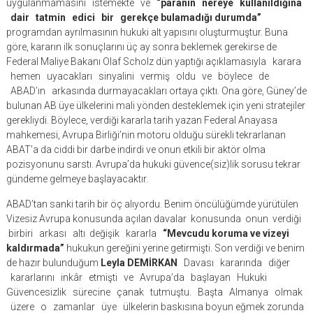
uygulanmamasını istemekte ve
“paranın nereye kullanıldığına
dair tatmin edici bir gerekçe bulamadığı durumda”
programdan ayrılmasının hukuki alt yapısını oluşturmuştur. Buna
göre, kararın ilk sonuçlarını üç ay sonra beklemek gerekirse de
Federal Maliye Bakanı Olaf Scholz dün yaptığı açıklamasıyla karara
hemen uyacakları sinyalini vermiş oldu ve böylece de
ABAD’ın arkasında durmayacakları ortaya çıktı. Ona göre, Güney’de
bulunan AB üye ülkelerini mali yönden desteklemek için yeni stratejiler
gerekliydi. Böylece, verdiği kararla tarih yazan Federal Anayasa
mahkemesi, Avrupa Birliği’nin motoru olduğu sürekli tekrarlanan
ABAT’a da ciddi bir darbe indirdi ve onun etkili bir aktör olma
pozisyonunu sarstı. Avrupa’da hukuki güvence(siz)lik sorusu tekrar
gündeme gelmeye başlayacaktır.
ABAD’tan sanki tarih bir öç alıyordu. Benim öncülüğümde yürütülen
Vizesiz Avrupa konusunda açılan davalar konusunda onun verdiği
birbiri arkası altı değişik kararla
“Mevcudu koruma ve vizeyi
kaldırmada”
hukukun gereğini yerine getirmişti. Son verdiği ve benim
de hazır bulunduğum
Leyla DEMİRKAN
Davası kararında diğer
kararlarını inkâr etmişti ve Avrupa’da başlayan Hukuki
Güvencesizlik sürecine çanak tutmuştu. Başta Almanya olmak
üzere o zamanlar üye ülkelerin baskısına boyun eğmek zorunda