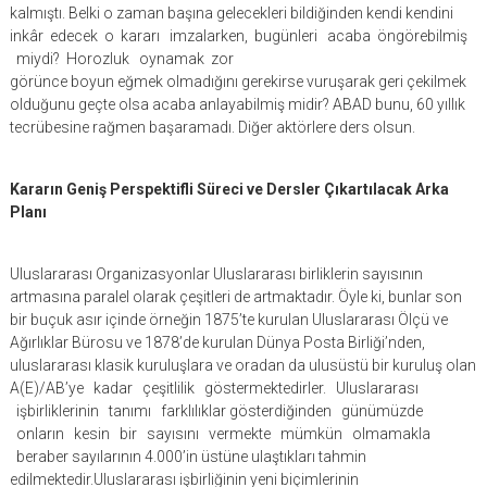
kalmıştı. Belki o zaman başına gelecekleri bildiğinden kendi kendini
inkâr edecek o kararı imzalarken, bugünleri acaba öngörebilmiş
miydi? Horozluk oynamak zor
görünce boyun eğmek olmadığını gerekirse vuruşarak geri çekilmek
olduğunu geçte olsa acaba anlayabilmiş midir? ABAD bunu, 60 yıllık
tecrübesine rağmen başaramadı. Diğer aktörlere ders olsun.
Kararın Geniş Perspektifli Süreci ve Dersler Çıkartılacak Arka
Planı
Uluslararası Organizasyonlar Uluslararası birliklerin sayısının
artmasına paralel olarak çeşitleri de artmaktadır. Öyle ki, bunlar son
bir buçuk asır içinde örneğin 1875’te kurulan Uluslararası Ölçü ve
Ağırlıklar Bürosu ve 1878’de kurulan Dünya Posta Birliği’nden,
uluslararası klasik kuruluşlara ve oradan da ulusüstü bir kuruluş olan
A(E)/AB’ye kadar çeşitlilik göstermektedirler. Uluslararası
işbirliklerinin tanımı farklılıklar gösterdiğinden günümüzde
onların kesin bir sayısını vermekte mümkün olmamakla
beraber sayılarının 4.000’in üstüne ulaştıkları tahmin
edilmektedir.Uluslararası işbirliğinin yeni biçimlerinin