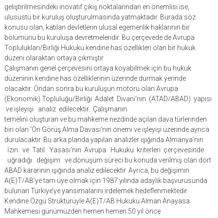
geliştirilmesindeki inovatif çıkış noktalarından en önemlisi ise,
ulusüstü bir kuruluş oluşturulmasında yatmaktadır. Burada söz
konusu olan, katılan devletlerin ulusal egemenlik haklarının bir
bölümünü bu kuruluşa devretmeleridir. Bu çerçevede de Avrupa
Toplulukları/Birliği Hukuku kendine has özellikleri olan bir hukuk
düzeni olaraktan ortaya çıkmıştır.
Çalışmanın genel çerçevesini ortaya koyabilmek için bu hukuk
düzeninin kendine has özelliklerinin üzerinde durmak yerinde
olacaktır. Ondan sonra bu kuruluşun motoru olan Avrupa
(Ekonomik) Topluluğu/Birliği Adalet Divanı’nın (ATAD/ABAD) yapısı
ve işleyişi analiz edilecektir. Çalışmanın
temelini oluşturan ve bu mahkeme nezdinde açılan dava türlerinden
biri olan ‘Ön Görüş Alma Davası’nın önemi ve işleyişi üzerinde ayrıca
durulacaktır. Bu arka planda yapılan analizler ışığında Almanya’nın
İzin ve Tatil Yasası’nın Avrupa Hukuku kriterleri çerçevesinde
uğradığı değişim ve dönüşüm süreci bu konuda verilmiş olan dört
ABAD kararının ışığında analiz edilecektir. Ayrıca, bu değişimin
A(E)T/AB’ye tam üye olmak için 1987 yılında adaylık başvurusunda
bulunan Türkiye’ye yansımalarını irdelemek hedeflenmektedir.
Kendine Özgü Strüktürüyle A(E)T/AB Hukuku Alman Anayasa
Mahkemesi günümüzden hemen hemen 50 yıl önce