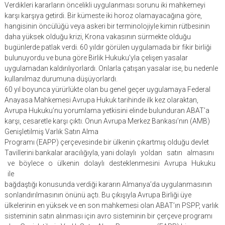
Verdikleri kararların öncelikli uygulanması sorunu iki mahkemeyi
karşı karşıya getirdi. Bir kümeste iki horoz olamayacağına göre,
hangisinin öncülüğü veya askeri bir terminolojiyle kimin rütbesinin
daha yüksek olduğu krizi, Krona vakasının sürmekte olduğu
bugünlerde patlak verdi. 60 yıldır görülen uygulamada bir fikir birliği
bulunuyordu ve buna göre Birlik Hukuku’yla çelişen yasalar
uygulamadan kaldırılıyorlardı. Onlarla çatışan yasalar ise, bu nedenle
kullanılmaz durumuna düşüyorlardı.
60 yıl boyunca yürürlükte olan bu genel geçer uygulamaya Federal
Anayasa Mahkemesi Avrupa Hukuk tarihinde ilk kez olaraktan,
Avrupa Hukuku’nu yorumlama yetkisini elinde bulunduran ABAT’a
karşı, cesaretle karşı çıktı. Onun Avrupa Merkez Bankası’nın (AMB)
Genişletilmiş Varlık Satın Alma
Programı (EAPP) çerçevesinde bir ülkenin çıkartmış olduğu devlet
Tavillerini bankalar aracılığıyla, yani dolaylı yoldan satın almasını
ve böylece o ülkenin dolaylı desteklenmesini Avrupa Hukuku
ile
bağdaştığı konusunda verdiği kararın Almanya’da uygulanmasının
sonlandırılmasının önünü açtı. Bu çıkışıyla Avrupa Birliği üye
ülkelerinin en yüksek ve en son mahkemesi olan ABAT’ın PSPP, varlık
sisteminin satın alınması için avro sisteminin bir çerçeve programı