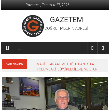
İçeriğe
Pazartesi, Temmuz 27, 2026
geç
GAZETEM
DOĞRU HABERİN ADRESİ
Son dakika:
MACİT KARAAHMETOĞLU’DAN ‘SILA
YOLU’NDAKİ ’BÜYÜKELÇİLERE MEKTUP