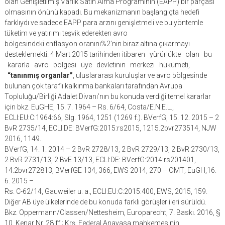
olan Genişletilmiş Varlık Satın Alma Programının (EAPP) bir parçası
olmasının önünü kapadı. Bu mekanizmanın başlangıçta hedefi
farklıydı ve sadece EAPP para arzını genişletmeli ve bu yöntemle
tüketim ve yatırımı teşvik ederekten avro
bölgesindeki enflasyon oranını%2’nin biraz altına çıkarmayı
desteklemekti. 4 Mart 2015 tarihinden itibaren yürürlükte olan bu
kararla avro bölgesi üye devletinin merkezi hükümeti,
“tanınmış organlar”
, uluslararası kuruluşlar ve avro bölgesinde
bulunan çok taraflı kalkınma bankaları tarafından Avrupa
Topluluğu/Birliği Adalet Divanı’nın bu konuda verdiği temel kararlar
için bkz. EuGHE, 15. 7. 1964 – Rs. 6/64, Costa/E.N.E.L.,
ECLI:EU:C:1964:66, Slg. 1964, 1251 (1269 f.). BVerfG, 15. 12. 2015 – 2
BvR 2735/14, ECLI:DE: BVerfG:2015:rs2015, 1215.2bvr273514, NJW
2016, 1149.
BVerfG, 14. 1. 2014 – 2 BvR 2728/13, 2 BvR 2729/13, 2 BvR 2730/13,
2 BvR 2731/13, 2 BvE 13/13, ECLI:DE: BVerfG:2014:rs201401,
14.2bvr272813, BVerfGE 134, 366, EWS 2014, 270 – OMT; EuGH,16.
6. 2015 –
Rs. C-62/14, Gauweiler u. a., ECLI:EU:C:2015:400, EWS, 2015, 159.
Diğer AB üye ülkelerinde de bu konuda farklı görüşler ileri sürüldü.
Bkz. Oppermann/Classen/Nettesheim, Europarecht, 7. Baskı. 2016, §
10, Kenar Nr. 28 ff.; Krş. Federal Anayasa mahkemesinin