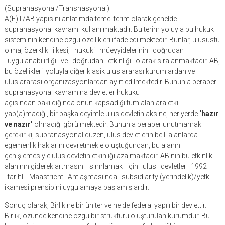
(Supranasyonal/Transnasyonal)
A(E)T/AB yapısını anlatımda temel terim olarak genelde
supranasyonal kavramı kullanılmaktadır. Bu terim yoluyla bu hukuk
sisteminin kendine özgü özellikleri ifade edilmektedir. Bunlar, ulusüstü
olma, özerklik ilkesi, hukuki müeyyidelerinin doğrudan
uygulanabilirliği ve doğrudan etkinliği olarak sıralanmaktadır. AB,
bu özellikleri yoluyla diğer klasik uluslararası kurumlardan ve
uluslararası organizasyonlardan ayırt edilmektedir. Bununla beraber
supranasyonal kavramına devletler hukuku
açısından bakıldığında onun kapsadığı tüm alanlara etki
yap(a)madığı, bir başka deyimle ulus devletin aksine, her yerde
‘hazır
ve nazır’
olmadığı görülmektedir. Bununla beraber unutmamak
gerekir ki, supranasyonal düzen, ulus devletlerin belli alanlarda
egemenlik haklarını devretmekle oluştuğundan, bu alanın
genişlemesiyle ulus devletin etkinliği azalmaktadır. AB’nin bu etkinlik
alanının giderek artmasını sınırlamak için ulus devletler 1992
tarihli Maastricht Antlaşması’nda subsidiarity (yerindelik)/yetki
ikamesi prensibini uygulamaya başlamışlardır.
Sonuç olarak, Birlik ne bir üniter ve ne de federal yapılı bir devlettir.
Birlik, özünde kendine özgü bir strüktürü oluşturulan kurumdur. Bu