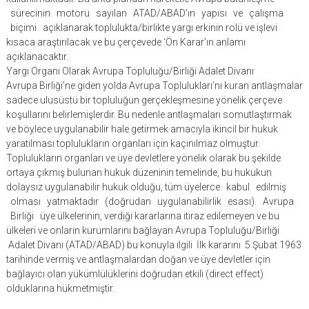
sürecinin motoru sayılan ATAD/ABAD’ın yapısı ve çalışma
biçimi açıklanarak toplulukta/birlikte yargı erkinin rolü ve işlevi
kısaca araştırılacak ve bu çerçevede ‘Ön Karar’ın anlamı
açıklanacaktır.
Yargı Organı Olarak Avrupa Topluluğu/Birliği Adalet Divanı
Avrupa Birliği’ne giden yolda Avrupa Toplulukları’nı kuran antlaşmalar
sadece ulusüstü bir topluluğun gerçekleşmesine yönelik çerçeve
koşullarını belirlemişlerdir. Bu nedenle antlaşmaları somutlaştırmak
ve böylece uygulanabilir hale getirmek amacıyla ikincil bir hukuk
yaratılması toplulukların organları için kaçınılmaz olmuştur.
Toplulukların organları ve üye devletlere yönelik olarak bu şekilde
ortaya çıkmış bulunan hukuk düzeninin temelinde, bu hukukun
dolaysız uygulanabilir hukuk olduğu, tüm üyelerce kabul edilmiş
olması yatmaktadır (doğrudan uygulanabilirlik esası). Avrupa
Birliği üye ülkelerinin, verdiği kararlarına itiraz edilemeyen ve bu
ülkeleri ve onların kurumlarını bağlayan Avrupa Topluluğu/Birliği
Adalet Divanı (ATAD/ABAD) bu konuyla ilgili İlk kararını 5 Şubat 1963
tarihinde vermiş ve antlaşmalardan doğan ve üye devletler için
bağlayıcı olan yükümlülüklerini doğrudan etkili (direct effect)
olduklarına hükmetmiştir.