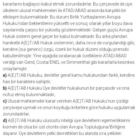
kararlarını bağlayıcı kabul etmek zorundadırlar. Bu çerçevede de üye
ülkelerin ulusal mahkemeleri ile ATAD/ABAD arasında karşılıklı bir
etkileşim bulunmaktadır. Bu durum Birlik Yurttaşlarının Avrupa
Hukuku’ndan beklentilerini yükseltti ve sonuç olarak yıllar boyu dava
sayılarında çarpıcı bir yükseliş gözlenmektedir. Gelişen güçlü Avrupa
Hukuk sistemi genel geçer bir kabul bulmaktadır. Bu arka plandan
hareketle A(E)T/AB Hukuk sisteminin, daha önce de vurgulandığı gibi,
kendine (sui generic) özgü, özerk bir hukuk düzeni olduğu prensibi
kabullenilmiştir. Yine aşağıda sıralanacak özelliklerin ATAD/ABAD
verdiği van Gend, Costa/ENEL ve Simmenthal gibi kararlarla kesinkes
onaylamıştır:
a)
A(E)T/AB Hukuku, devletler genel kamu hukukundan farklı, kendine
has bir karaktere sahiptir;
b)
A(E)T/AB Hukuku Üye devletler hukukunun bir parçasıdır ve ona
nüfuz etmiş bulunmaktadır;
c)
Ulusal mahkemeler karar verirken A(E)T/AB Hukuku’nun çizdiği
çerçeveye uymak ve onun koyduğu kriterlere göre hukuku uygulamak
zorundadırlar;
d)
A(E)T/AB Hukuku ulusüstü niteliği üye devletlerin egemenliklerini
kısmen de olsa bir üst otorite olan Avrupa Topluluğuna/Birliğine
dayanır. Üye devletlerin yetki devrettikleri bu alanda icra yetkileri