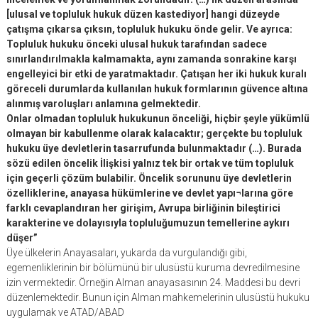
[ulusal ve topluluk hukuk düzen kastediyor] hangi düzeyde
çatışma çıkarsa çıksın, topluluk hukuku önde gelir. Ve ayrıca:
Topluluk hukuku önceki ulusal hukuk tarafından sadece
sınırlandırılmakla kalmamakta, aynı zamanda sonrakine karşı
engelleyici bir etki de yaratmaktadır. Çatışan her iki hukuk kuralı
göreceli durumlarda kullanılan hukuk formlarının güvence altına
alınmış varoluşları anlamına gelmektedir.
Onlar olmadan topluluk hukukunun önceliği, hiçbir şeyle yükümlü
olmayan bir kabullenme olarak kalacaktır; gerçekte bu topluluk
hukuku üye devletlerin tasarrufunda bulunmaktadır (…). Burada
sözü edilen öncelik İlişkisi yalnız tek bir ortak ve tüm topluluk
için geçerli çözüm bulabilir. Öncelik sorununu üye devletlerin
özelliklerine, anayasa hükümlerine ve devlet yapı¬larına göre
farklı cevaplandıran her girişim, Avrupa birliğinin bileştirici
karakterine ve dolayısıyla topluluğumuzun temellerine aykırı
düşer”
Üye ülkelerin Anayasaları, yukarda da vurgulandığı gibi,
egemenliklerinin bir bölümünü bir ulusüstü kuruma devredilmesine
izin vermektedir. Örneğin Alman anayasasının 24. Maddesi bu devri
düzenlemektedir. Bunun için Alman mahkemelerinin ulusüstü hukuku
uygulamak ve ATAD/ABAD