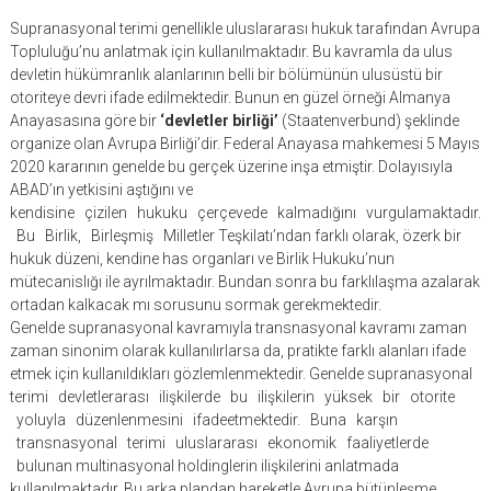
Supranasyonal terimi genellikle uluslararası hukuk tarafından Avrupa
Topluluğu’nu anlatmak için kullanılmaktadır. Bu kavramla da ulus
devletin hükümranlık alanlarının belli bir bölümünün ulusüstü bir
otoriteye devri ifade edilmektedir. Bunun en güzel örneği Almanya
Anayasasına göre bir
‘devletler birliği’
(Staatenverbund) şeklinde
organize olan Avrupa Birliği’dir. Federal Anayasa mahkemesi 5 Mayıs
2020 kararının genelde bu gerçek üzerine inşa etmiştir. Dolayısıyla
ABAD’ın yetkisini aştığını ve
kendisine çizilen hukuku çerçevede kalmadığını vurgulamaktadır.
Bu Birlik, Birleşmiş Milletler Teşkilatı’ndan farklı olarak, özerk bir
hukuk düzeni, kendine has organları ve Birlik Hukuku’nun
mütecanislığı ile ayrılmaktadır. Bundan sonra bu farklılaşma azalarak
ortadan kalkacak mı sorusunu sormak gerekmektedir.
Genelde supranasyonal kavramıyla transnasyonal kavramı zaman
zaman sinonim olarak kullanılırlarsa da, pratikte farklı alanları ifade
etmek için kullanıldıkları gözlemlenmektedir. Genelde supranasyonal
terimi devletlerarası ilişkilerde bu ilişkilerin yüksek bir otorite
yoluyla düzenlenmesini ifadeetmektedir. Buna karşın
transnasyonal terimi uluslararası ekonomik faaliyetlerde
bulunan multinasyonal holdinglerin ilişkilerini anlatmada
kullanılmaktadır. Bu arka plandan hareketle Avrupa bütünleşme