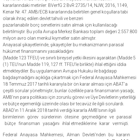
kararlarındaki metinler: BVerfG 2 BvR 2735/14, NJW, 2016, 1149,
Kenar Nr. 47. AMB/ECB kararlarında belirtilen genel koşullara tabi
olarak ihraç edilen devlet tahvili ve benzeri
pazarlanabilir borç senetlerini satın almak için kullanılacağı
belirtilmiştir. Bu yolla Avrupa Merkez Bankası toplam değeri 2.557.800
milyon avro olan menkul kıymetler satın almıştır.
Anayasal şikayetlerinde, şikayetçiler bu mekanizmanın parasal
hükümet finansmanını yasakladığını
(Madde 123 TFEU) ve sınırlı bireysel yetki ilkesini aşaraktan (Madde 5
(1) TEU’nun Madde 119, 127 ff. TFEU’le birlikte) ihlal ettiğini iddia
etmekteydiler. Bu uygulamanın Avrupa Hukuku ile bağdaşıp
bağdaşmadığını açıklığa çıkartmak için Federal Anayasa Mahkemesi
18 Temmuz 2017 tarihli kararıyla bir ön karar alması için ABAT’a
çeşitli sorular yöneltmiştir; bunlar özellikle para finansmanın yasağı,
AMB’nın para politikası için zorunlu görevi ve Üye Devletlerin yeterliliği
ve bütçe egemenliği üzerinde olası bir tecavüz ile ilgili sorulardı.
ABAD’ın 11 Aralık 2018 tarihli verdiği kararla AMB’sının ilgili
birimlerinin görev sürelerinin ötesine geçmediğine ve parasal
bütçe finansman yasağını ihlal etmediklerine karar vermişti.
Federal Anayasa Mahkemesi, Alman Devleti’nden bu kararın