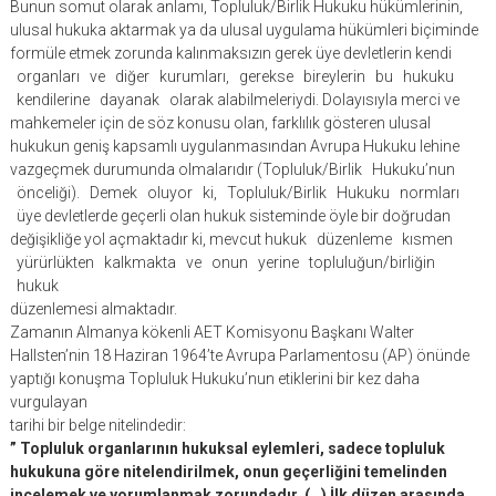
Bunun somut olarak anlamı, Topluluk/Birlik Hukuku hükümlerinin,
ulusal hukuka aktarmak ya da ulusal uygulama hükümleri biçiminde
formüle etmek zorunda kalınmaksızın gerek üye devletlerin kendi
organları ve diğer kurumları, gerekse bireylerin bu hukuku
kendilerine dayanak olarak alabilmeleriydi. Dolayısıyla merci ve
mahkemeler için de söz konusu olan, farklılık gösteren ulusal
hukukun geniş kapsamlı uygulanmasından Avrupa Hukuku lehine
vazgeçmek durumunda olmalarıdır (Topluluk/Birlik Hukuku’nun
önceliği). Demek oluyor ki, Topluluk/Birlik Hukuku normları
üye devletlerde geçerli olan hukuk sisteminde öyle bir doğrudan
değişikliğe yol açmaktadır ki, mevcut hukuk düzenleme kısmen
yürürlükten kalkmakta ve onun yerine topluluğun/birliğin
hukuk
düzenlemesi almaktadır.
Zamanın Almanya kökenli AET Komisyonu Başkanı Walter
Hallsten’nin 18 Haziran 1964’te Avrupa Parlamentosu (AP) önünde
yaptığı konuşma Topluluk Hukuku’nun etiklerini bir kez daha
vurgulayan
tarihi bir belge nitelindedir:
” Topluluk organlarının hukuksal eylemleri, sadece topluluk
hukukuna göre nitelendirilmek, onun geçerliğini temelinden
incelemek ve yorumlanmak zorundadır. (…) İlk düzen arasında