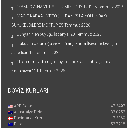
“KAMUOYUNA VE ÜYELERİMİZE DUYURU”
25 Temmuz 2026
MACİT KARAAHMETOĞLU’DAN ‘SILA YOLU’NDAKİ
’BÜYÜKELÇİLERE MEKTUP
25 Temmuz 2026
Dünyanın en büyüğü İspanya!
20 Temmuz 2026
Hukukun Üstünlüğü ve Adil Yargılanma İlkesi Herkes İçin
Geçerlidir!
16 Temmuz 2026
“15 Temmuz direnişi dünya demokrasi tarihi açısından
emsalsizdir”
14 Temmuz 2026
DÖVİZ KURLARI
ABD Doları
47.2497
Avustralya Doları
33.0952
Danimarka Kronu
7.2069
Euro
53.7918