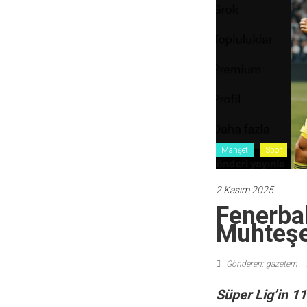
Manşet
Spor
2 Kasım 2025
Fenerba
Muhteşe
Gönderen: gazetem
Süper Lig’in 1