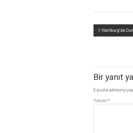
Yazı
Hamburg’da Cumh
dolaşımı
Bir yanıt y
E-posta adresiniz ya
Yorum
*