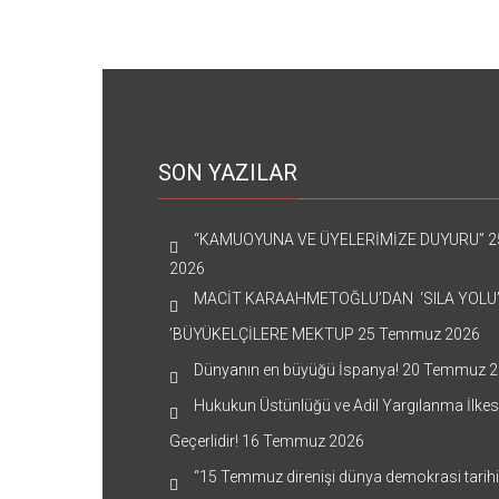
SON YAZILAR
“KAMUOYUNA VE ÜYELERİMİZE DUYURU”
2
2026
MACİT KARAAHMETOĞLU’DAN ‘SILA YOLU
’BÜYÜKELÇİLERE MEKTUP
25 Temmuz 2026
Dünyanın en büyüğü İspanya!
20 Temmuz 2
Hukukun Üstünlüğü ve Adil Yargılanma İlkes
Geçerlidir!
16 Temmuz 2026
“15 Temmuz direnişi dünya demokrasi tarih