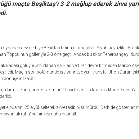
tüğü maçta Beşiktaş’ı 3-2 mağlup ederek zirve yar
di.
ynanan dev derbiye Beşiktaş fırtına gibi başladı. Siyah-beyazlılar 5. dak
han Topçu’nun golleriyle 2-0 öne geçti. Ancak bu skor Fenerbahçe’yi du
dakikadaki golüyle umutlanan sarı-lacivertliler, devre bitmeden Marco As
eşitledi. Maçın son bölümünde ise sahneye yeni transfer Jhon Durán çıkt
geri dönüşe imza attı.
ü kırmızı kart görerek takımını 10 kişi bıraktı. Teknik direktör Sergen Yalçı
erildi.
etle puanını 25’e yükselterek zirve takibini sürdürdü. Derbide gösterilen 
mpiyonluk ruhu”nu bir kez daha hatırlattı.
r
ebook
hare