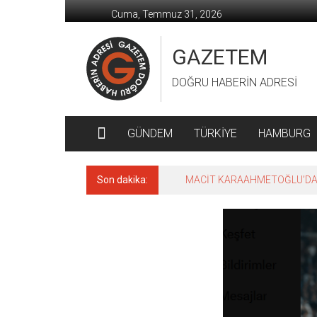
İçeriğe
Cuma, Temmuz 31, 2026
geç
GAZETEM
DOĞRU HABERİN ADRESİ
GÜNDEM
TÜRKİYE
HAMBURG
Son dakika:
MACİT KARAAHMETOĞLU’DAN