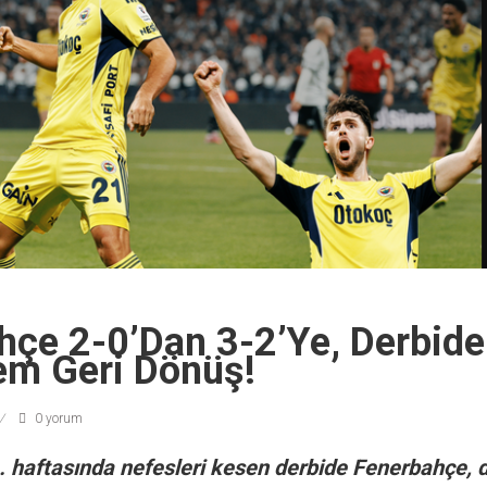
hçe 2-0’dan 3-2’ye, Derbide
m Geri Dönüş!
0 yorum
1. haftasında nefesleri kesen derbide Fenerbahçe,