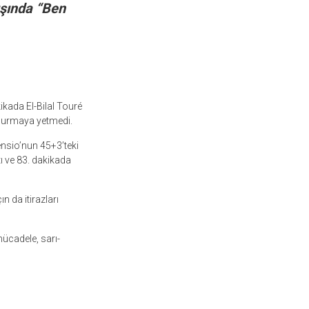
ışında “Ben
ikada El-Bilal Touré
rdurmaya yetmedi.
ensio’nun 45+3’teki
ı ve 83. dakikada
n da itirazları
mücadele, sarı-