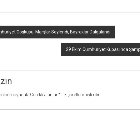
uriyet Coşkusu: Marşlar Söylendi, Bayraklar Dalgalandı
29 Ekim Cumhuriyet Kupası’nda Şam
azın
yınlanmayacak.
Gerekli alanlar
*
ile işaretlenmişlerdir