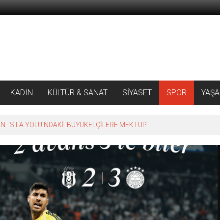
KADIN
KÜLTÜR & SANAT
SİYASET
SPOR
YAŞ
 ‘SILA YOLU’NDAKİ ’BÜYÜKELÇİLERE MEKTUP