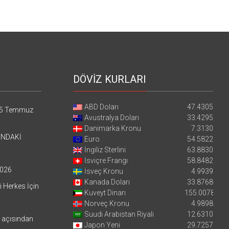
DÖVİZ KURLARI
ABD Doları
47.4305
5 Temmuz
Avustralya Doları
33.4295
Danimarka Kronu
7.3130
’NDAKİ
Euro
54.5822
İngiliz Sterlini
63.8830
İsviçre Frangı
58.8482
026
İsveç Kronu
4.9939
Kanada Doları
33.8768
i Herkes İçin
Kuveyt Dinarı
155.0078
Norveç Kronu
4.9898
Suudi Arabistan Riyali
12.6310
i açısından
Japon Yeni
29.7257