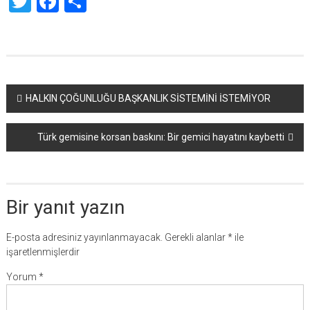
Twitter
Facebook
Share
Yazı
HALKIN ÇOĞUNLUĞU BAŞKANLIK SİSTEMİNİ İSTEMİYOR
dolaşımı
Türk gemisine korsan baskını: Bir gemici hayatını kaybetti
Bir yanıt yazın
E-posta adresiniz yayınlanmayacak.
Gerekli alanlar
*
ile
işaretlenmişlerdir
Yorum
*