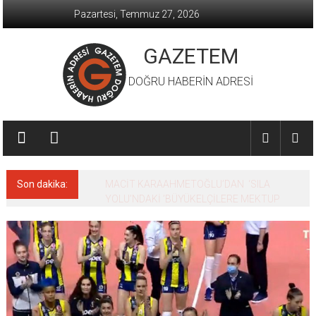
İçeriğe
Pazartesi, Temmuz 27, 2026
geç
GAZETEM
DOĞRU HABERİN ADRESİ
Son dakika:
MACİT KARAAHMETOĞLU’DAN ‘SILA
YOLU’NDAKİ ’BÜYÜKELÇİLERE MEKTUP