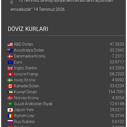
“15 Temmuz direnişi dünya demokrasi tarihi açısından
emsalsizdir”
14 Temmuz 2026
DÖVİZ KURLARI
ABD Doları
47.3533
Avustralya Doları
33.2342
Danimarka Kronu
7.2311
Euro
53.9717
İngiliz Sterlini
63.2359
İsviçre Frangı
58.2333
İsveç Kronu
4.9092
Kanada Doları
33.6234
Kuveyt Dinarı
154.7051
Norveç Kronu
4.9254
Suudi Arabistan Riyali
12.6148
Japon Yeni
29.0217
Rumen Leyi
10.3734
Rus Rublesi
0.6102