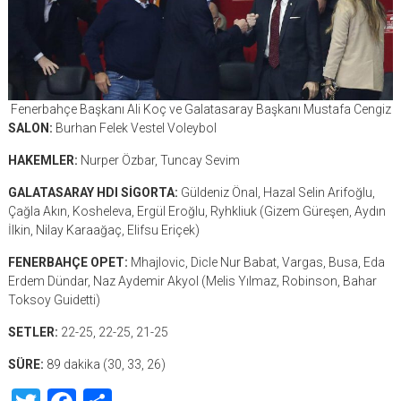
Fenerbahçe Başkanı Ali Koç ve Galatasaray Başkanı Mustafa Cengiz
SALON:
Burhan Felek Vestel Voleybol
HAKEMLER:
Nurper Özbar, Tuncay Sevim
GALATASARAY HDI SİGORTA:
Güldeniz Önal, Hazal Selin Arifoğlu,
Çağla Akın, Kosheleva, Ergül Eroğlu, Ryhkliuk (Gizem Güreşen, Aydın
İlkin, Nilay Karaağaç, Elifsu Eriçek)
FENERBAHÇE OPET:
Mhajlovic, Dicle Nur Babat, Vargas, Busa, Eda
Erdem Dündar, Naz Aydemir Akyol (Melis Yılmaz, Robinson, Bahar
Toksoy Guidetti)
SETLER:
22-25, 22-25, 21-25
SÜRE:
89 dakika (30, 33, 26)