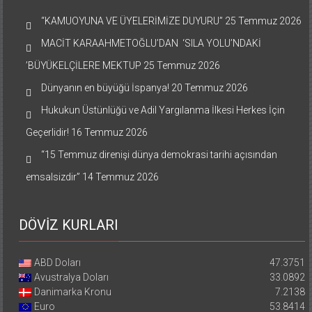
“KAMUOYUNA VE ÜYELERİMİZE DUYURU”
25 Temmuz 2026
MACİT KARAAHMETOĞLU’DAN ‘SILA YOLU’NDAKİ
’BÜYÜKELÇİLERE MEKTUP
25 Temmuz 2026
Dünyanın en büyüğü İspanya!
20 Temmuz 2026
Hukukun Üstünlüğü ve Adil Yargılanma İlkesi Herkes İçin
Geçerlidir!
16 Temmuz 2026
“15 Temmuz direnişi dünya demokrasi tarihi açısından
emsalsizdir”
14 Temmuz 2026
DÖVİZ KURLARI
ABD Doları
47.3751
Avustralya Doları
33.0892
Danimarka Kronu
7.2138
Euro
53.8414