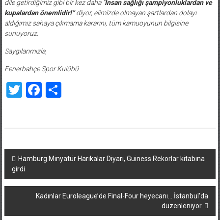
dile getirdiğimiz gibi bir kez daha “
İnsan sağlığı şampiyonluklardan ve
kupalardan önemlidir!”
diyor, elimizde olmayan şartlardan dolayı
aldığımız sahaya çıkmama kararını, tüm kamuoyunun bilgisine
sunuyoruz.
Saygılarımızla,
Fenerbahçe Spor Kulübü
Twitter
Facebook
Share
Yazı
Hamburg Minyatür Harikalar Diyarı, Guiness Rekorlar kitabına
girdi
dolaşımı
Kadınlar Euroleague’de Final-Four heyecanı… İstanbul’da
düzenleniyor