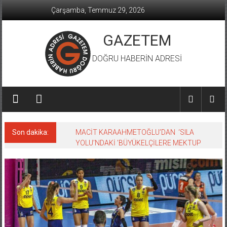
İçeriğe
Çarşamba, Temmuz 29, 2026
geç
GAZETEM
DOĞRU HABERİN ADRESİ
Son dakika:
MACİT KARAAHMETOĞLU’DAN ‘SILA
YOLU’NDAKİ ’BÜYÜKELÇİLERE MEKTUP