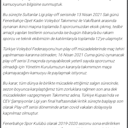
kamuoyunun bilgisine sunmuştuk.
Bu süreçte Sultanlar Ligi play-off serisinde 13 Nisan 2021 Salı günü
Fenerbahçe Opet Kadın Voleybol Takımımız ile Vakıfbank arasında
oynanan ikinci maçına toplamda 5 sporcumuzdan eksik çıkmış, tedbir
amaçlı yapılan testlerin sonucunda ise bugün itibarıyla bu rakam
sporcu ve teknik ekibimizin de katılımlarıyla toplamda 12’ye ulaşmıştır.
Türkiye Voleybol Federasyonu’nun play-off mücadelelerinde maç tehiri
yapılmaması kararına istinaden; 16 Nisan 2021 Cuma günü oynanacak
play-off serisi 3.maçında oynayabilecek yeterli sayıda sporcumuz
olmadığı için Yönetim Kurulumuzun kararıyla takımımızın maça
çıkamayacağını kamuoyu ile paylaşmak istiyoruz.
Bu karar; tüm dünya ile birlikte mücadele ettiğimiz salgın sürecinde,
sezon boyunca karşılaştığımız tüm zorluklara rağmen son ana dek
mücadeleden vazgeçmeyen Takımımız adına, Türkiye Kupası’nda ve
CEV Şampiyonlar Ligi yarı final haftasındaki kritik süreçte başlayıp son
olarak Play-off serisi döneminde artan covid vakaları dolayısıyla
kaçınılmaz olmuştur.
Fenerbahçe Spor Kulübü olarak 2019-2020 sezonu sona erdirilirken