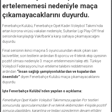
ertelememesi nedeniyle maça
çıkamayacaklarını duyurdu.
Fenerbahçe Kulübü; Fenerbahçe Opet Kadın Voleybol Takımı’nda
artan korona virüsü vakaları nedeniyle, Sultanlar Ligi Play-Off final
serisinde karşılaştığı Vakıfbank’a karşı sahaya çıkamayacağını
duyurdu.
Final serisinin ikinci maçına 5 oyuncusundan eksik çıkan sarı
lacivertliler, son testlerin ardından 8 sporcu ve 4 teknik ekip üyesinin
pozitif olması nedeniyle 3. maçın ertelenmesini talep etti. Türkiye
Voleybol Federasyonu’nun erteleme talebini reddetmesinin
ardından
“İnsan sağlığı şampiyonluklardan ve kupalardan
önemlidir”
diyen Fenerbahçe Kulübü maça çıkamayacaklarını
duyurdu.
İşte Fenerbahçe Kulübü’nden yapılan o açıklama:
Fenerbahçe Opet Kadın Voleybol Takımımıza yapılan Pcr testleri
sonucunda; sporcularımızdan 8 ve teknik ekibimizden 4 kişide pozitif
sonuca ulaşıldığını, karantina ve tedavi süreçlerinin devam ettiğini