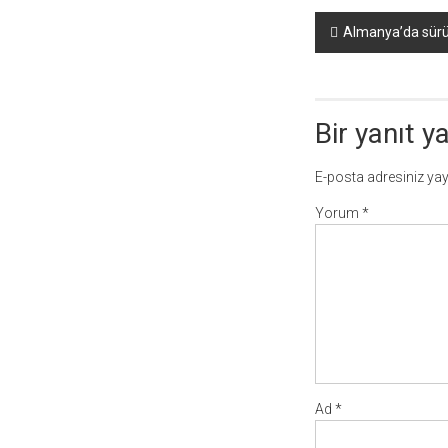
Yazı
Almanya’da sürü
dolaşımı
Bir yanıt y
E-posta adresiniz ya
Yorum
*
Ad
*