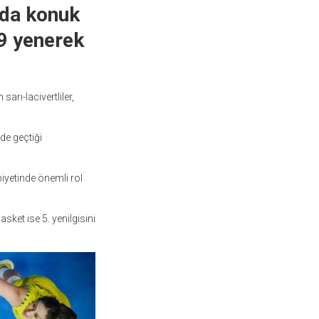
nda konuk
9 yenerek
rı-lacivertliler,
de geçtiği
biyetinde önemli rol
sket ise 5. yenilgisini