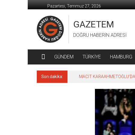
İçeriğe
Pazartesi, Temmuz 27, 2026
geç
GAZETEM
DOĞRU HABERİN ADRESİ
GÜNDEM
TÜRKİYE
HAMBURG
Son dakika:
MACİT KARAAHMETOĞLU’DAN