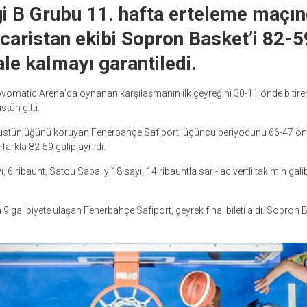
i B Grubu 11. hafta erteleme maçı
aristan ekibi Sopron Basket’i 82-5
ale kalmayı garantiledi.
omatic Arena’da oynanan karşılaşmanın ilk çeyreğini 30-11 önde bitiren sa
tün gitti.
r üstünlüğünü koruyan Fenerbahçe Safiport, üçüncü periyodunu 66-47 ön
arkla 82-59 galip ayrıldı.
 6 ribaunt, Satou Sabally 18 sayı, 14 ribauntla sarı-lacivertli takımın gali
galibiyete ulaşan Fenerbahçe Safiport, çeyrek final bileti aldı. Sopron Ba