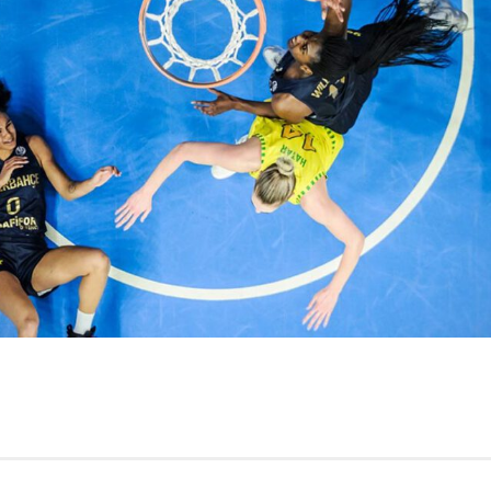
r
ebook
hare