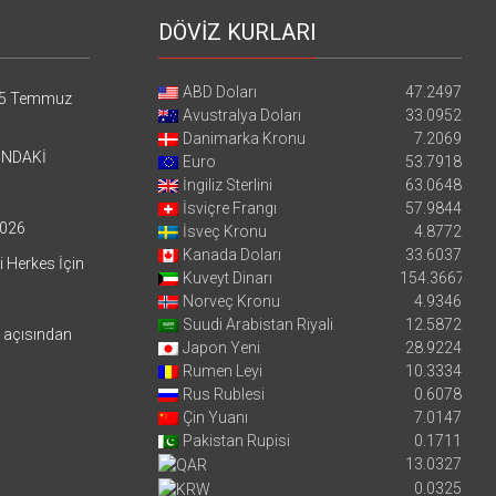
DÖVİZ KURLARI
ABD Doları
47.2497
5 Temmuz
Avustralya Doları
33.0952
Danimarka Kronu
7.2069
’NDAKİ
Euro
53.7918
İngiliz Sterlini
63.0648
İsviçre Frangı
57.9844
026
İsveç Kronu
4.8772
Kanada Doları
33.6037
i Herkes İçin
Kuveyt Dinarı
154.3667
Norveç Kronu
4.9346
Suudi Arabistan Riyali
12.5872
i açısından
Japon Yeni
28.9224
Rumen Leyi
10.3334
Rus Rublesi
0.6078
Çin Yuanı
7.0147
Pakistan Rupisi
0.1711
13.0327
0.0325