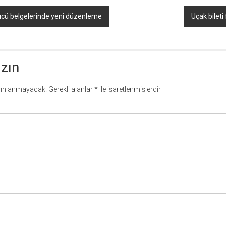
cü belgelerinde yeni düzenleme
Uçak bileti 
azın
yınlanmayacak.
Gerekli alanlar
*
ile işaretlenmişlerdir