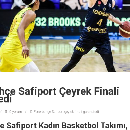
çe Safiport Çeyrek Finali
edi
0 yorum
Fenerbahçe Safiport çeyrek finali garantiledi
e Safiport Kadın Basketbol Takımı,