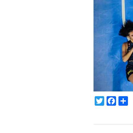
Twitte
Fac
S