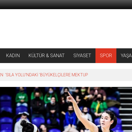
KADIN
KÜLTÜR & SANAT
SİYASET
SPOR
YAŞ
 ‘SILA YOLU’NDAKİ ’BÜYÜKELÇİLERE MEKTUP