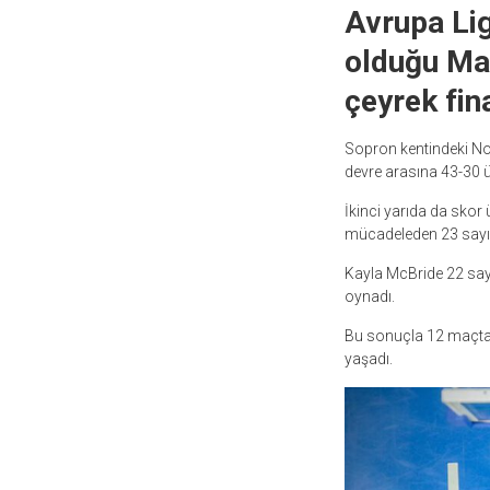
Avrupa Lig
olduğu Mac
çeyrek fin
Sopron kentindeki Nov
devre arasına 43-30 üs
İkinci yarıda da sko
mücadeleden 23 sayı f
Kayla McBride 22 sayı,
oynadı.
Bu sonuçla 12 maçta 9 
yaşadı.