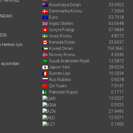
5 Temmuz
Avustralya Doları
33.0952
Danimarka Kronu
7.2069
’NDAKİ
Euro
53.7918
İngiliz Sterlini
63.0648
İsviçre Frangı
57.9844
026
İsveç Kronu
4.8772
Kanada Doları
33.6037
i Herkes İçin
Kuveyt Dinarı
154.3667
Norveç Kronu
4.9346
Suudi Arabistan Riyali
12.5872
i açısından
Japon Yeni
28.9224
Rumen Leyi
10.3334
Rus Rublesi
0.6078
Çin Yuanı
7.0147
Pakistan Rupisi
0.1711
13.0327
0.0325
27.9495
12.9371
0.1000