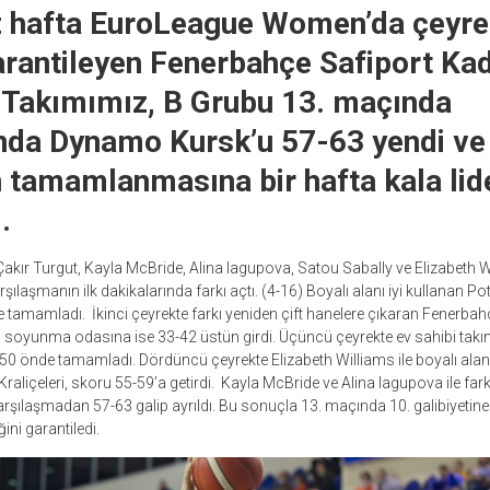
z hafta EuroLeague Women’da çeyrek
rantileyen Fenerbahçe Safiport Ka
 Takımımız, B Grubu 13. maçında
da Dynamo Kursk’u 57-63 yendi ve
 tamamlanmasına bir hafta kala lide
i.
kır Turgut, Kayla McBride, Alina Iagupova, Satou Sabally ve Elizabeth W
şılaşmanın ilk dakikalarında farkı açtı. (4-16) Boyalı alanı iyi kullanan Pot
 tamamladı. İkinci çeyrekte farkı yeniden çift hanelere çıkaran Fenerbah
 soyunma odasına ise 33-42 üstün girdi. Üçüncü çeyrekte ev sahibi takı
-50 önde tamamladı. Dördüncü çeyrekte Elizabeth Williams ile boyalı alanı
aliçeleri, skoru 55-59’a getirdi. Kayla McBride ve Alina Iagupova ile fa
rşılaşmadan 57-63 galip ayrıldı. Bu sonuçla 13. maçında 10. galibiyetin
ğini garantiledi.