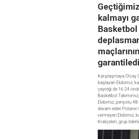
Geçtiğimi
kalmayı ga
Basketbol
deplasman
maçlarının
garantiled
Karşılaşmaya Olcay Ça
başlayan Ekibimiz, kar
çeyreği de 16-24 önde
Basketbol Takımımız,
Ekibimiz, periyotu 48
devam eden Potanın Kr
vermeyen Ekibimiz, ka
Kraliçeleri, grup liderli