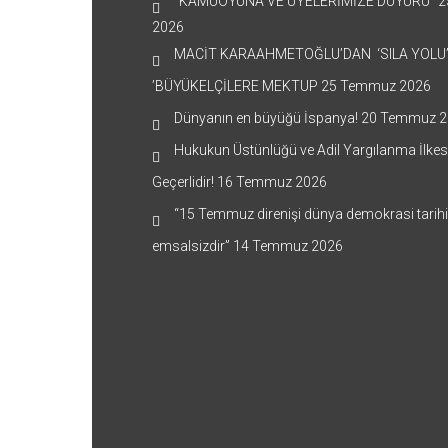
“KAMUOYUNA VE ÜYELERİMİZE DUYURU”
2
2026
MACİT KARAAHMETOĞLU’DAN ‘SILA YOLU
’BÜYÜKELÇİLERE MEKTUP
25 Temmuz 2026
Dünyanın en büyüğü İspanya!
20 Temmuz 2
Hukukun Üstünlüğü ve Adil Yargılanma İlkes
Geçerlidir!
16 Temmuz 2026
“15 Temmuz direnişi dünya demokrasi tarih
emsalsizdir”
14 Temmuz 2026