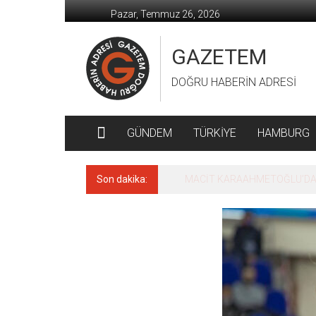
İçeriğe
Pazar, Temmuz 26, 2026
geç
GAZETEM
DOĞRU HABERİN ADRESİ
GÜNDEM
TÜRKİYE
HAMBURG
Son dakika:
MACİT KARAAHMETOĞLU’DAN