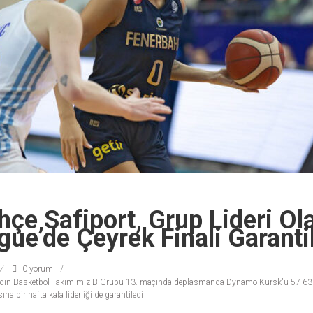
çe Safiport, Grup Lideri Ol
ue’de Çeyrek Finali Garanti
0 yorum
adın Basketbol Takımımız B Grubu 13. maçında deplasmanda Dynamo Kursk'u 57-63 
 bir hafta kala liderliği de garantiledi