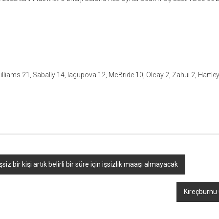
lliams 21, Sabally 14, Iagupova 12, McBride 10, Olcay 2, Zahui 2, Hartley
r
ebook
hare
siz bir kişi artık belirli bir süre için işsizlik maaşı almayacak
Kireçburnu