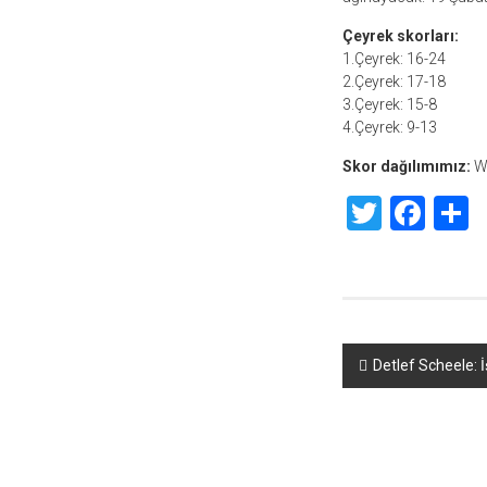
Çeyrek skorları:
1.Çeyrek: 16-24
2.Çeyrek: 17-18
3.Çeyrek: 15-8
4.Çeyrek: 9-13
Skor dağılımımız:
Wi
Twitte
Fac
S
Yazı
Detlef Scheele: İş
dolaşımı