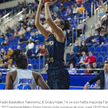
Kadın Basketbol Takımımız, B Grubu’ndaki 14. ve son hafta maçında Fa
t 2022 tarihinde Metro Enerji Salonu’nda oynanacak maç saat 18.00’de