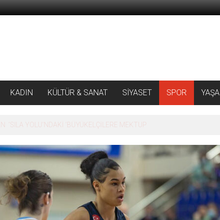
KADIN
KÜLTÜR & SANAT
SİYASET
SPOR
YAŞ
 ‘SILA YOLU’NDAKİ ’BÜYÜKELÇİLERE MEKTUP