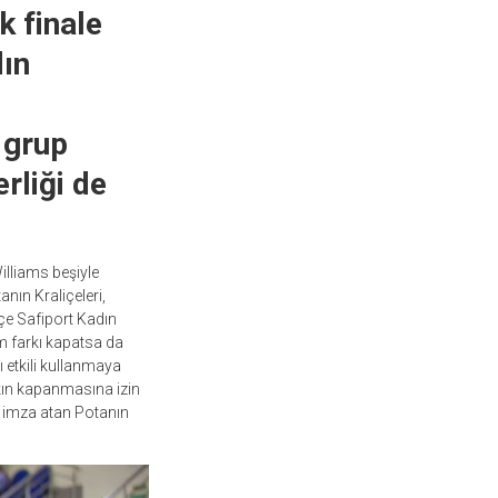
 finale
dın
 grup
rliği de
illiams beşiyle
anın Kraliçeleri,
çe Safiport Kadın
m farkı kapatsa da
 etkili kullanmaya
rkın kapanmasına izin
e imza atan Potanın