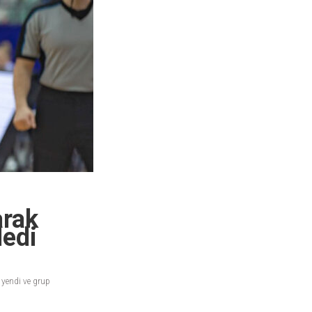
arak
ledi
yendi ve grup