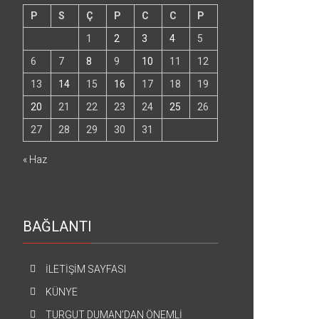
P
S
Ç
P
C
C
P
1
2
3
4
5
6
7
8
9
10
11
12
13
14
15
16
17
18
19
20
21
22
23
24
25
26
27
28
29
30
31
« Haz
BAĞLANTI
İLETİŞİM SAYFASI
KÜNYE
TURGUT DUMAN’DAN ÖNEMLİ