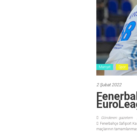
Manşet
Spor
2 Şubat 2022
Fenerbah
EuroLeag
Gönderen: gazetem
Fenerbahçe Safiport K
maçlarının tamamlanmasına