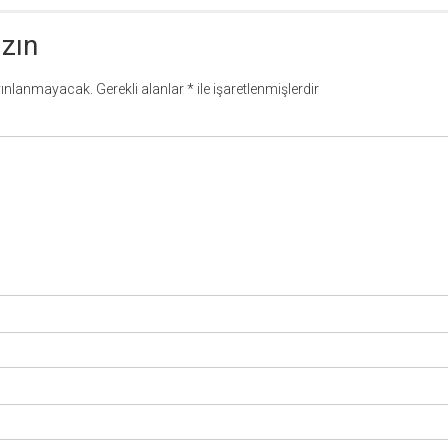
azın
yınlanmayacak.
Gerekli alanlar
*
ile işaretlenmişlerdir