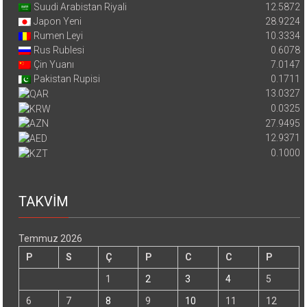
Suudi Arabistan Riyali
12.5872
Japon Yeni
28.9224
Rumen Leyi
10.3334
Rus Rublesi
0.6078
Çin Yuanı
7.0147
Pakistan Rupisi
0.1711
13.0327
0.0325
27.9495
12.9371
0.1000
TAKVİM
Temmuz 2026
P
S
Ç
P
C
C
P
1
2
3
4
5
6
7
8
9
10
11
12