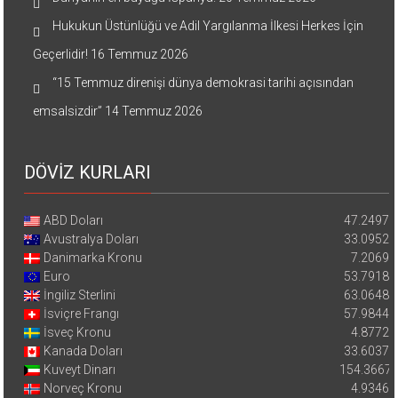
Hukukun Üstünlüğü ve Adil Yargılanma İlkesi Herkes İçin
Geçerlidir!
16 Temmuz 2026
“15 Temmuz direnişi dünya demokrasi tarihi açısından
emsalsizdir”
14 Temmuz 2026
DÖVİZ KURLARI
ABD Doları
47.2497
Avustralya Doları
33.0952
Danimarka Kronu
7.2069
Euro
53.7918
İngiliz Sterlini
63.0648
İsviçre Frangı
57.9844
İsveç Kronu
4.8772
Kanada Doları
33.6037
Kuveyt Dinarı
154.3667
Norveç Kronu
4.9346