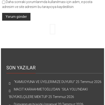
Daha sonraki yorumlarımda kullanılması için adım, e-posta
adresim ve site adresim bu tarayıcıya kaydedilsin.
SON YAZILAR
“KAMUOYUNA VE ÜYELERİMİZE DUYURU”
25 Temmuz 2026
MACİT KARAAHMETOĞLU’DAN ‘SILA YOLU’NDAKİ
’BÜYÜKELÇİLERE MEKTUP
25 Temmuz 2026
Dünyanın en büyüğü İspanya!
20 Temmuz 2026