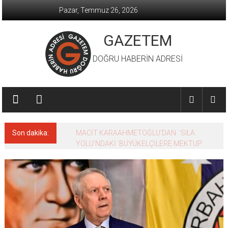
İçeriğe
Pazar, Temmuz 26, 2026
geç
GAZETEM
DOĞRU HABERİN ADRESİ
Son dakika:
MACİT KARAAHMETOĞLU’DAN ‘SILA
YOLU’NDAKİ ’BÜYÜKELÇİLERE MEKTUP