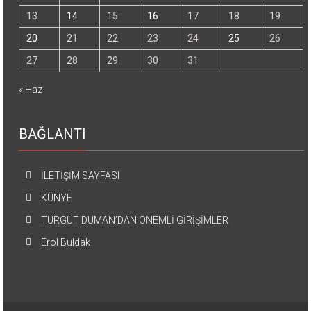
13
14
15
16
17
18
19
20
21
22
23
24
25
26
27
28
29
30
31
« Haz
BAĞLANTI
İLETİŞİM SAYFASI
KÜNYE
TURGUT DUMAN’DAN ÖNEMLİ GİRİŞİMLER
Erol Buldak