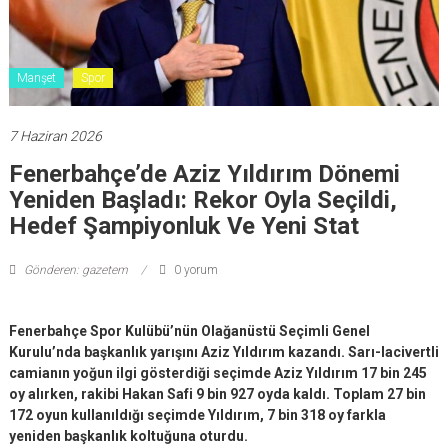
Manşet
Spor
7 Haziran 2026
Fenerbahçe’de Aziz Yıldırım Dönemi
Yeniden Başladı: Rekor Oyla Seçildi,
Hedef Şampiyonluk Ve Yeni Stat
Gönderen: gazetem
0 yorum
Fenerbahçe Spor Kulübü’nün Olağanüstü Seçimli Genel
Kurulu’nda başkanlık yarışını Aziz Yıldırım kazandı. Sarı-lacivertli
camianın yoğun ilgi gösterdiği seçimde Aziz Yıldırım 17 bin 245
oy alırken, rakibi Hakan Safi 9 bin 927 oyda kaldı. Toplam 27 bin
172 oyun kullanıldığı seçimde Yıldırım, 7 bin 318 oy farkla
yeniden başkanlık koltuğuna oturdu.