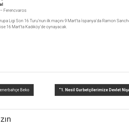
al
 – Ferencvaros
upa Ligi Son 16 Turu’nun ilk maçını 9 Mart’ta İspanya’da Ramon Sanche
ise 16 Mart’ta Kadıköy’de oynayacak.
r
ebook
hare
Fenerbahçe Beko
“1. Nesil Gurbetçilerimize Devlet Nişa
azın