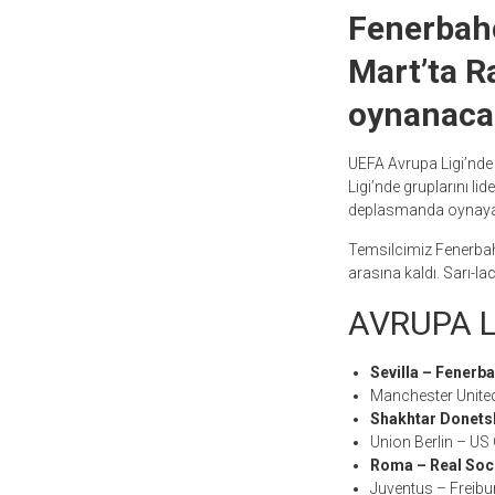
Fenerbahçe
Mart’ta R
oynanaca
UEFA Avrupa Ligi’nde
Ligi’nde gruplarını li
deplasmanda oynaya
Temsilcimiz Fenerbah
arasına kaldı. Sarı-lac
AVRUPA L
Sevilla – Fenerb
Manchester United
Shakhtar Donets
Union Berlin – US 
Roma – Real Soc
Juventus – Freibu