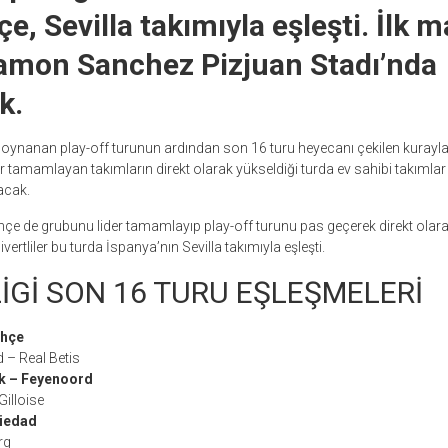
, Sevilla takımıyla eşleşti. İlk m
amon Sanchez Pizjuan Stadı’nda
k.
 oynanan play-off turunun ardından son 16 turu heyecanı çekilen kurayla
der tamamlayan takımların direkt olarak yükseldiği turda ev sahibi takımlar 
cak.
çe de grubunu lider tamamlayıp play-off turunu pas geçerek direkt olar
ivertliler bu turda İspanya’nın Sevilla takımıyla eşleşti.
İGİ SON 16 TURU EŞLEŞMELERİ
ahçe
 – Real Betis
k – Feyenoord
Gilloise
iedad
rg