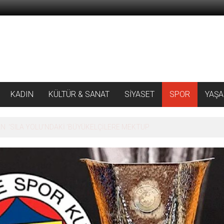
KADIN
KÜLTÜR & SANAT
SİYASET
SPOR
YAŞ
 ‘SILA YOLU’NDAKİ ’BÜYÜKELÇİLERE MEKTUP