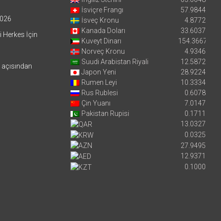
İsviçre Frangı
57.9844
026
İsveç Kronu
4.8772
Kanada Doları
33.6037
i Herkes İçin
Kuveyt Dinarı
154.3667
Norveç Kronu
4.9346
Suudi Arabistan Riyali
12.5872
i açısından
Japon Yeni
28.9224
Rumen Leyi
10.3334
Rus Rublesi
0.6078
Çin Yuanı
7.0147
Pakistan Rupisi
0.1711
13.0327
0.0325
27.9495
12.9371
0.1000