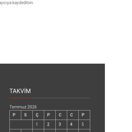
yıcıya kaydedilsin.
TAKVİM
Temmuz 2026
P
S
Ç
P
C
C
P
1
2
3
4
5