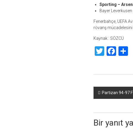
Sporting – Arsen
Bayer Leverkusen
Fenerbahçe, UEFA Avr
rövanş mücadelesini 
Kaynak : SÖZCÜ
Twitte
Fac
S
Yazı
Partizan 94-97 
dolaşımı
Bir yanıt y