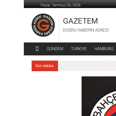
İçeriğe
Pazar, Temmuz 26, 2026
geç
GAZETEM
DOĞRU HABERİN ADRESİ
GÜNDEM
TÜRKİYE
HAMBURG
Son dakika:
MACİT KARAAHMETOĞLU’DAN