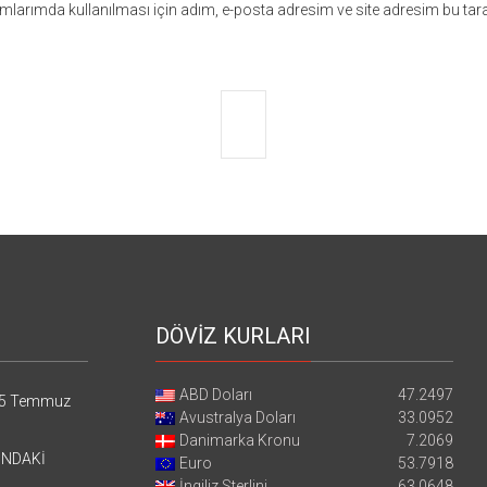
larımda kullanılması için adım, e-posta adresim ve site adresim bu tara
DÖVİZ KURLARI
ABD Doları
47.2497
5 Temmuz
Avustralya Doları
33.0952
Danimarka Kronu
7.2069
’NDAKİ
Euro
53.7918
İngiliz Sterlini
63.0648