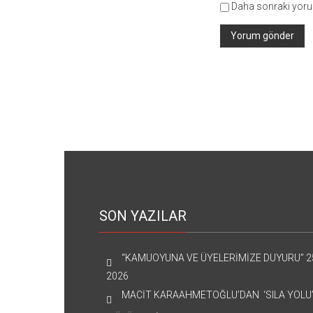
Daha sonraki yorum
SON YAZILAR
“KAMUOYUNA VE ÜYELERİMİZE DUYURU”
2
2026
MACİT KARAAHMETOĞLU’DAN ‘SILA YOLU