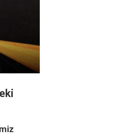
eki
imiz