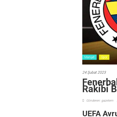
Manşet
Spor
24 Şubat 2023
Fenerba
Rakibi B
Gönderen: gazetem
UEFA Avru