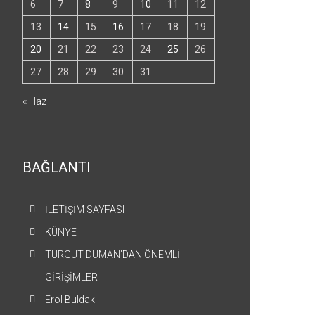
6
7
8
9
10
11
12
13
14
15
16
17
18
19
20
21
22
23
24
25
26
27
28
29
30
31
« Haz
BAĞLANTI
İLETİŞİM SAYFASI
KÜNYE
TURGUT DUMAN’DAN ÖNEMLİ
GİRİŞİMLER
Erol Buldak