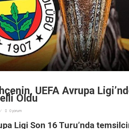
hçenin, UEFA Avrupa Ligi’nd
elli Oldu
0 yorum
pa Ligi Son 16 Turu’nda temsilc