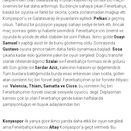
rakiplerinden olan Galatasaray’ın puan kaybetmiş olması bu maçın
önemini bir kat daha arttırmıştı. Bu bilinçle sahaya çıkan Fenerbahçe,
baskılı bir oyunla ve farklı bir skorla, çokta zorlanmadan mağlup etti
Konyaspor’u ve Galatasaray ile puanlarını eşitledi.
Pelkas
’a geçmiş
olsun. Talihsiz bir pozisyon yaşayıp sahayı sedye ile terk etti. Ancak
maç sonrası gelen iyi haberle sevindirdi. Fenerbahçe icin önemli ve
oyunda iki yönde de etkili olabilen bir isim Pelkas. İkinci golde
Osayi
Samuel
’e yaptığı asist ile de bunu göstermiş oldu. Sonrasında
Gustavo
oyuna girince takım daha farklı oynamaya başladı.
Sosa
çıkana kadar eski günlerine yakın bir oyun sergiledi. Doğru transfer
olarak nitelendirdiğimiz
Szalai
ise Fenerbahçe forması ile ilk golünü
attı.Son golde ise
Serdar Aziz,
kalecinin hatasını iyi değerlendirdi.
Tüm bunlara baktığımızda burda esas enteresan olan nokta, golleri
atan isimlerin hiç biri forvet değil. Fenerbahçe’nin iyi bir forvete ihtiyacı
var.
Valencia, Thiam, Samatta ve Cisse
, bu isimlerin hiç biri
Fenerbahçe’nin forveti olacak seviyede oyuncu degil. Deplasman
karnesi çok iyi olan Fenerbahçe geride kalan haftalarda
şampiyonluğun en büyük adaylarından biri.
Konyaspor
ilk yarıya göre ikinci yarıda daha etkili bir oyun sergiledi
ama Fenerbahçe kalecisi
Altay
Konyaspor’a geçit vermedi. Bu