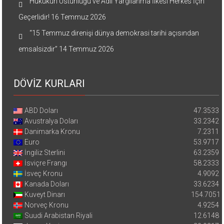
Hukukun Üstünlüğü ve Adil Yargılanma İlkesi Herkes İçin
Geçerlidir!
16 Temmuz 2026
“15 Temmuz direnişi dünya demokrasi tarihi açısından
emsalsizdir”
14 Temmuz 2026
DÖVİZ KURLARI
ABD Doları
47.3533
Avustralya Doları
33.2342
Danimarka Kronu
7.2311
Euro
53.9717
İngiliz Sterlini
63.2359
İsviçre Frangı
58.2333
İsveç Kronu
4.9092
Kanada Doları
33.6234
Kuveyt Dinarı
154.7051
Norveç Kronu
4.9254
Suudi Arabistan Riyali
12.6148