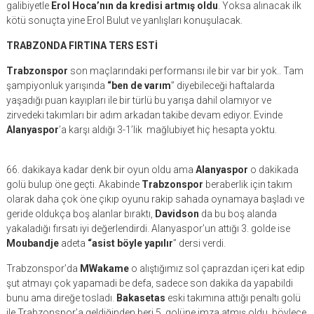
galibiyetle
Erol Hoca’nın da kredisi artmış oldu
. Yoksa alınacak ilk
kötü sonuçta yine Erol Bulut ve yanlışları konuşulacak.
TRABZONDA FIRTINA TERS ESTİ
Trabzonspor
son maçlarındaki performansı ile bir var bir yok.. Tam
şampiyonluk yarışında
“ben de varım
” diyebileceği haftalarda
yaşadığı puan kayıpları ile bir türlü bu yarışa dahil olamıyor ve
zirvedeki takımları bir adım arkadan takibe devam ediyor. Evinde
Alanyaspor
’a karşı aldığı 3-1’lik mağlubiyet hiç hesapta yoktu.
66. dakikaya kadar denk bir oyun oldu ama
Alanyaspor
o dakikada
golü bulup öne geçti. Akabinde
Trabzonspor
beraberlik için takım
olarak daha çok öne çıkıp oyunu rakip sahada oynamaya başladı ve
geride oldukça boş alanlar bıraktı,
Davidson
da bu boş alanda
yakaladığı fırsatı iyi değerlendirdi. Alanyaspor’un attığı 3. golde ise
Moubandje
adeta
“asist böyle yapılır
” dersi verdi.
Trabzonspor’da
MWakame
o alıştığımız sol çaprazdan içeri kat edip
şut atmayı çok yapamadi be defa, sadece son dakika da yapabildi
bunu ama direğe tosladı.
Bakasetas
eski takımına attığı penaltı golü
ile Trabzonspor’a geldiğinden beri 5. golüne imza atmış oldu, böylece