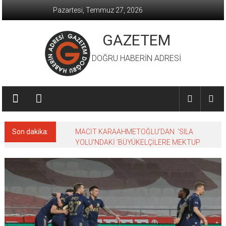
İçeriğe
Pazartesi, Temmuz 27, 2026
geç
GAZETEM
DOĞRU HABERİN ADRESİ
Son dakika:
MACİT KARAAHMETOĞLU’DAN ‘SILA
YOLU’NDAKİ ’BÜYÜKELÇİLERE MEKTUP