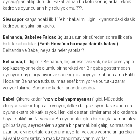
oynadığı anlatılıp duruldu. Fakat alınan bu kötü sonuçlarda Teknik
kadro ve oyuncuların hiç rolü yok mu ???.
Sivasspor
karşısındaki ilk 11’e bir bakalım: Ligin ilk yarısındaki klasik
kadrosuna yakın bir kadro.
Belhanda, Babel ve Falcao
üçlüsü uzun bir süreden sonra ilk defa
birlikte sahadalar.
(Fatih Hoca’nın bu maça dair ilk hatası)
Belhanda ve Babel, ne ya da neler yaptılar?
Belhanda
; bildiğimiz Belhanda, hiç bir ekstrası yok, ne bir pres yapıp
top kazanıyor ne de olumlu bir hareketi var. Bir çaba göstermeden
oynuyormuş gibi yapıyor ve sadece göz boyuyor sahada ama Fatih
Hoca’nın Belhanda tutkusu maalesef bitmiyor ve bu tutku zarar
veriyor takıma. Bunun ne kadar farkında acaba?
Babel
; Çıkana kadar “
vız vız bal yapmayan arı
” gibi. Mücadele
etmiyor sadece topu alıp veriyor, iletken bir pozisyonda ve onun da
oyuna ekstra bir katkısı yok. Her ikisi de star isimler ama bi o kadarda
hayal kırıklığının Nirvana’sı. Bu oyuncular çıkıp bir maçta saman alevi
gibi parlayıp, seyredenlerin ağzına bir parmak bal çalıp, sonrasında
uzun süre yine ortalarda görünmüyorlar ve esas yapmaları gereken
işi yani takımı sırtlayıp maç kazandırmayı yapmıyorlar.