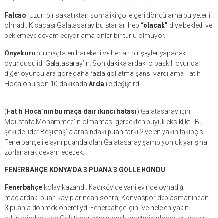
Falcao
; Uzun bir sakatlıktan sonra iki golle geri döndü ama bu yeterli
olmadı. Kısacası Galatasaray bu starları hep
“olacak”
diye bekledi ve
beklemeye devam ediyor ama onlar bir türlü olmuyor.
Onyekuru
bu maçta en hareketli ve her an bir şeyler yapacak
oyuncusu idi Galatasaray’ın. Son dakikalardaki o baskılı oyunda
diğer oyunculara göre daha fazla gol atma şansı vardı ama Fatih
Hoca onu son 10 dakikada
Arda
ile değiştirdi.
(
Fatih Hoca’nın bu maça dair ikinci hatası
) Galatasaray için
Moustafa Mohammed’in olmaması gerçekten büyük eksiklikti. Bu
şekilde lider Beşiktaş’la arasındaki puan farkı 2 ve en yakın takipçisi
Fenerbahçe ile aynı puanda olan Galatasaray şampiyonluk yarışına
zorlanarak devam edecek.
FENERBAHÇE KONYA’DA 3 PUANA 3 GOLLE KONDU
Fenerbahçe
kolay kazandı. Kadıköy’de yani evinde oynadığı
maçlardaki puan kayıplarından sonra, Konyaspor deplasmanından
3 puanla dönmek önemliydi Fenerbahçe için. Ve hele en yakın