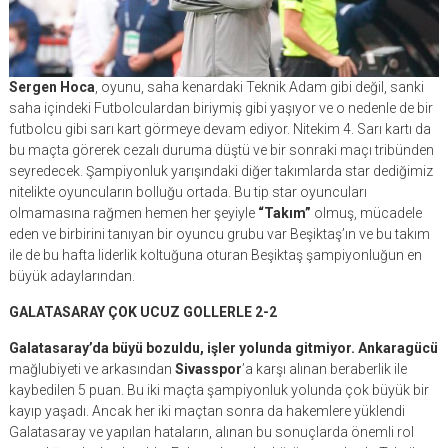
Sergen Hoca
, oyunu, saha kenardaki Teknik Adam gibi değil, sanki
saha içindeki Futbolculardan biriymiş gibi yaşıyor ve o nedenle de bir
futbolcu gibi sarı kart görmeye devam ediyor. Nitekim 4. Sarı kartı da
bu maçta görerek cezalı duruma düştü ve bir sonraki maçı tribünden
seyredecek. Şampiyonluk yarışındaki diğer takımlarda star dediğimiz
nitelikte oyuncuların bolluğu ortada. Bu tip star oyuncuları
olmamasına rağmen hemen her şeyiyle
“Takım”
olmuş, mücadele
eden ve birbirini tanıyan bir oyuncu grubu var Beşiktaş’ın ve bu takım
ile de bu hafta liderlik koltuğuna oturan Beşiktaş şampiyonluğun en
büyük adaylarından.
GALATASARAY ÇOK UCUZ GOLLERLE 2-2
Galatasaray’da büyü bozuldu, işler yolunda gitmiyor.
Ankaragücü
mağlubiyeti ve arkasından
Sivasspor
’a karşı alınan beraberlik ile
kaybedilen 5 puan. Bu iki maçta şampiyonluk yolunda çok büyük bir
kayıp yaşadı. Ancak her iki maçtan sonra da hakemlere yüklendi
Galatasaray ve yapılan hataların, alınan bu sonuçlarda önemli rol