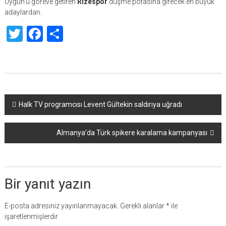
Uygun’u göreve getiren
Rizespor
düşme potasına girecek en büyük
adaylardan.
Twitter
Facebook
Share
Yazı
Halk TV programcısı Levent Gültekin saldırıya uğradı
dolaşımı
Almanya’da Türk spikere karalama kampanyası
Bir yanıt yazın
E-posta adresiniz yayınlanmayacak.
Gerekli alanlar
*
ile
işaretlenmişlerdir