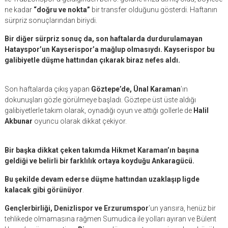
ne kadar
“doğru ve nokta”
bir transfer olduğunu gösterdi. Haftanın
sürpriz sonuçlarından biriydi.
Bir diğer sürpriz sonuç da, son haftalarda durdurulamayan
Hatayspor’un Kayserispor’a mağlup olmasıydı. Kayserispor bu
galibiyetle düşme hattından çıkarak biraz nefes aldı.
Son haftalarda çıkış yapan
Göztepe’de, Ünal Karaman
’ın
dokunuşları gözle görülmeye başladı. Göztepe üst üste aldığı
galibiyetlerle takım olarak, oynadığı oyun ve attığı gollerle de
Halil
Akbunar
oyuncu olarak dikkat çekiyor.
Bir başka dikkat çeken takımda Hikmet Karaman’ın başına
geldiği ve belirli bir farklılık ortaya koyduğu Ankaragücü.
Bu şekilde devam ederse düşme hattından uzaklaşıp ligde
kalacak gibi görünüyor
.
Gençlerbirliği, Denizlispor ve Erzurumspor
’un yansıra, henüz bir
tehlikede olmamasına rağmen Sumudica ile yolları ayıran ve Bülent