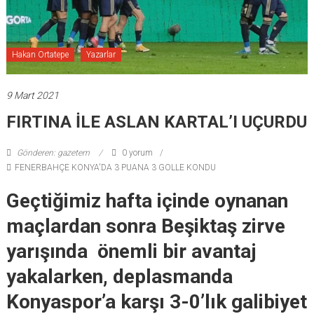
Hakan Ortatepe
Yazarlar
9 Mart 2021
FIRTINA İLE ASLAN KARTAL’I UÇURDU
Gönderen: gazetem
0 yorum
FENERBAHÇE KONYA'DA 3 PUANA 3 GOLLE KONDU
Geçtiğimiz hafta içinde oynanan
maçlardan sonra Beşiktaş zirve
yarışında önemli bir avantaj
yakalarken, deplasmanda
Konyaspor’a karşı 3-0’lık galibiyet