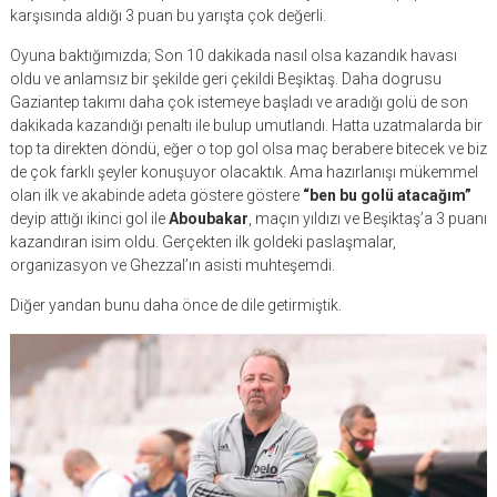
karşısında aldığı 3 puan bu yarışta çok değerli.
Oyuna baktığımızda; Son 10 dakikada nasıl olsa kazandık havası
oldu ve anlamsız bir şekilde geri çekildi Beşiktaş. Daha dogrusu
Gaziantep takımı daha çok istemeye başladı ve aradığı golü de son
dakikada kazandığı penaltı ile bulup umutlandı. Hatta uzatmalarda bir
top ta direkten döndü, eğer o top gol olsa maç berabere bitecek ve biz
de çok farklı şeyler konuşuyor olacaktık. Ama hazırlanışı mükemmel
olan ilk ve akabinde adeta göstere göstere
“ben bu golü atacağım”
deyip attığı ikinci gol ile
Aboubakar
, maçın yıldızı ve Beşiktaş’a 3 puanı
kazandıran isim oldu. Gerçekten ilk goldeki paslaşmalar,
organizasyon ve Ghezzal’ın asisti muhteşemdi.
Diğer yandan bunu daha önce de dile getirmiştik.