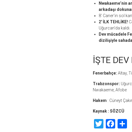
Nwakaeme’nin ara 
arkadaşı dokuna
8′ Caner’in sol kan
2′ İLK TEHLİKE!
Ca
Uğurcan’da kaldı.
Dev mücadele Fen
dizilişiyle sahada
İŞTE DEV 
Fenerbahçe:
Altay, 
Trabzonspor:
Uğurca
Nwakaeme, Afobe
Hakem
: Cüneyt Çakı
Kaynak : SÖZCÜ
Twitte
Fac
S