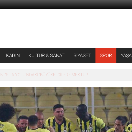
KADIN
KÜLTÜR & SANAT
SİYASET
SPOR
YAŞ
 ‘SILA YOLU’NDAKİ ’BÜYÜKELÇİLERE MEKTUP