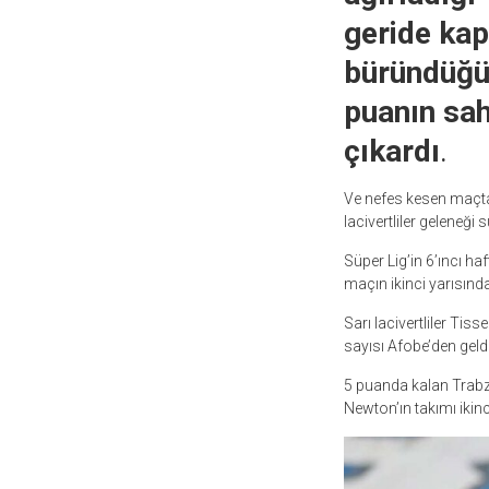
geride kap
büründüğü 
puanın sah
çıkardı
.
Ve nefes kesen maçt
lacivertliler geleneği
Süper Lig’in 6’ıncı ha
maçın ikinci yarısında
Sarı lacivertliler Ti
sayısı Afobe’den geld
5 puanda kalan Trabzo
Newton’ın takımı ikinc