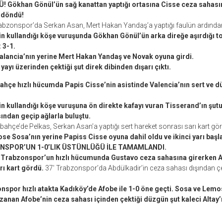
Gökhan Gönül’ün sağ kanattan yaptığı ortasına Cisse ceza sahasın
n döndü!
abzonspor’da Serkan Asan, Mert Hakan Yandaş’a yaptığı faulün ardından
in kullandığı köşe vuruşunda Gökhan Gönül’ün arka direğe aşırdığı t
: 3-1.
Valancia’nın yerine Mert Hakan Yandaş ve Novak oyuna girdi.
yayı üzerinden çektiği şut direk dibinden dışarı çıktı.
ahçe hızlı hücumda Papis Cisse’nin asistinde Valencia’nın sert ve 
n kullandığı köşe vuruşuna ön direkte kafayı vuran Tisserand’ın şutu
ından geçip ağlarla buluştu.
ahçe’de Pelkas, Serkan Asan’a yaptığı sert hareket sonrası sarı kart gör
e Sosa’nın yerine Papiss Cisse oyuna dahil oldu ve ikinci yarı başl
ONSPOR’UN 1-0’LIK ÜSTÜNLÜĞÜ İLE TAMAMLANDI.
 Trabzonspor’un hızlı hücumunda Gustavo ceza sahasına girerken 
rı kart gördü.
37′ Trabzonspor’da Abdülkadir’in ceza sahası dışından çek
nspor hızlı atakta Kadıköy’de Afobe ile 1-0 öne geçti. Sosa ve Lem
anan Afobe’nin ceza sahası içinden çektiği düzgün şut kaleci Altay’