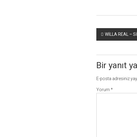
Yazı
WİLLA REAL – S
dolaşımı
Bir yanıt y
E-posta adresiniz ya
Yorum
*