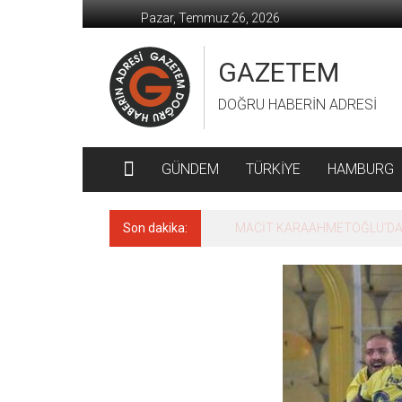
İçeriğe
Pazar, Temmuz 26, 2026
geç
GAZETEM
DOĞRU HABERİN ADRESİ
GÜNDEM
TÜRKİYE
HAMBURG
Son dakika:
MACİT KARAAHMETOĞLU’DAN