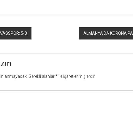
İVASSPOR: 5-3
ALMANYA’DA KORONA PAN
azın
yınlanmayacak.
Gerekli alanlar
*
ile işaretlenmişlerdir