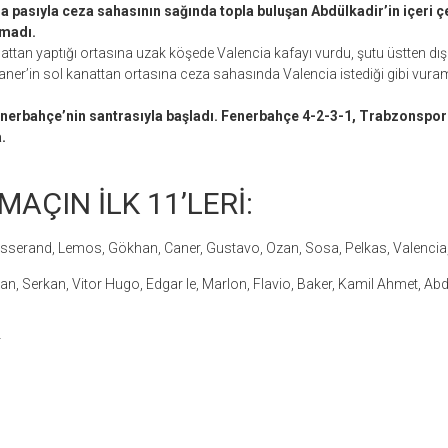
pasıyla ceza sahasının sağında topla buluşan Abdülkadir’in içeri çe
madı.
attan yaptığı ortasına uzak köşede Valencia kafayı vurdu, şutu üstten dışar
ner’in sol kanattan ortasına ceza sahasında Valencia istediği gibi vuram
erbahçe’nin santrasıyla başladı. Fenerbahçe 4-2-3-1, Trabzonspor 
.
MAÇIN İLK 11’LERİ:
Tisserand, Lemos, Gökhan, Caner, Gustavo, Ozan, Sosa, Pelkas, Valenci
n, Serkan, Vitor Hugo, Edgar Ie, Marlon, Flavio, Baker, Kamil Ahmet, Ab
r
r
ebook
hare