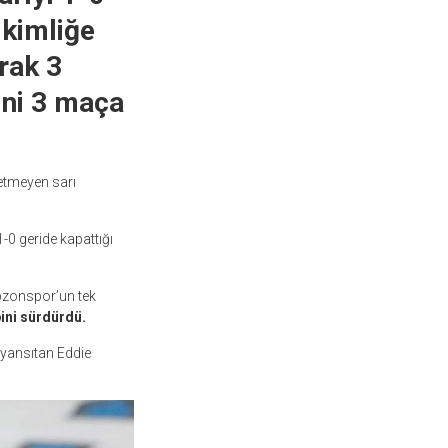
 kimliğe
rak 3
ini 3 maça
etmeyen sarı
-0 geride kapattığı
abzonspor’un tek
ini sürdürdü.
 yansıtan Eddie