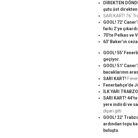
DİREKTEN DÖNDÜ! 
şutu üst direkte
SARI KART! 76′ Tr
GOOL! 72′ Caner’
farkı 2’ye çıkardı
70’te Pelkas ve 
63′ Baker’ın ceza 
GOOL! 55′ Fenerb
geçiyor.
GOOL! 51′ Caner’i
bacaklarının aras
SARI KART!
Fenerb
Fenerbahçe’de Jos
İLK YARI TRABZ
SARI KART! 44’te
yere indirdi ve sa
dışarı gitti.
GOOL! 22′ Trabzo
ardından topu kaz
buluştu.