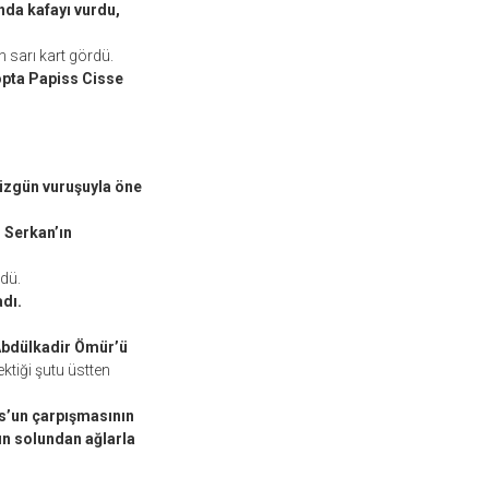
da kafayı vurdu,
 sarı kart gördü.
opta Papiss Cisse
düzgün vuruşuyla öne
 Serkan’ın
dü.
adı.
Abdülkadir Ömür’ü
tiği şutu üstten
os’un çarpışmasının
ın solundan ağlarla