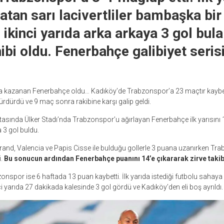
atan sarı lacivertliler bambaşka bir
ikinci yarıda arka arkaya 3 gol bula
ibi oldu. Fenerbahçe galibiyet seris
a kazanan Fenerbahçe oldu… Kadıköy’de Trabzonspor’a 23 maçtır kayb
 sürdürdü ve 9 maç sonra rakibine karşı galip geldi.
ftasında Ülker Stadı’nda Trabzonspor’u ağırlayan Fenerbahçe ilk yarısını 1
 3 gol buldu.
sserand, Valencia ve Papis Cisse ile bulduğu gollerle 3 puana uzanırken Tr
i.
Bu sonucun ardından Fenerbahçe puanını 14’e çıkararak zirve takib
nspor ise 6 haftada 13 puan kaybetti. İlk yarıda istediği futbolu sahaya
i yarıda 27 dakikada kalesinde 3 gol gördü ve Kadıköy’den eli boş ayrıldı.