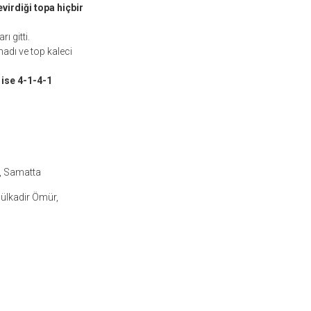
virdiği topa hiçbir
ı gitti.
adı ve top kaleci
ise 4-1-4-1
a, Samatta
dülkadir Ömür,