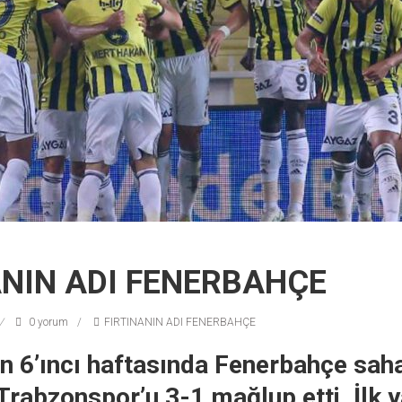
ANIN ADI FENERBAHÇE
0 yorum
FIRTINANIN ADI FENERBAHÇE
in 6’ıncı haftasında Fenerbahçe sah
 Trabzonspor’u 3-1 mağlup etti. İlk y