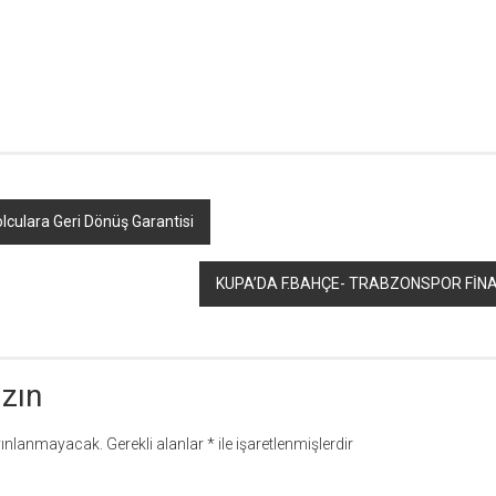
r
ebook
hare
culara Geri Dönüş Garantisi
KUPA’DA F.BAHÇE- TRABZONSPOR FİNA
azın
yınlanmayacak.
Gerekli alanlar
*
ile işaretlenmişlerdir