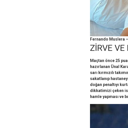
Fernando Muslera –
ZİRVE VE
Maçtan önce 25 puan
hazırlanan Ünal Kara
sarı kırmızılı takım
sakatlanıp hastaneye
doğan penaltıyı kur
dikkatimizi çeken is
hamle yapması ve bu