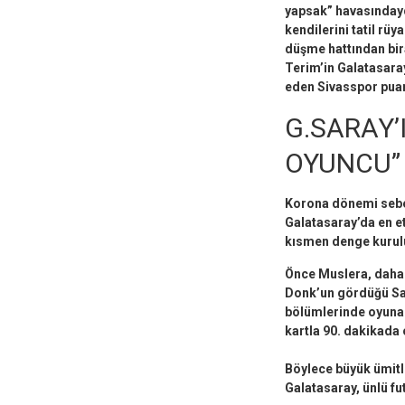
yapsak” havasındayd
kendilerini tatil rü
düşme hattından bira
Terim’in Galatasara
eden Sivasspor puanı
G.SARAY’I
OYUNCU”
Korona dönemi sebeb
Galatasaray’da en et
kısmen denge kurulur
Önce Muslera, daha s
Donk’un gördüğü Sar
bölümlerinde oyuna 
kartla 90. dakikada 
Böylece büyük ümitle
Galatasaray, ünlü f