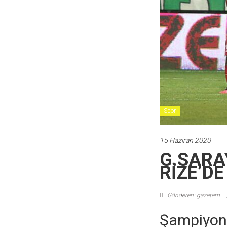
Spor
15 Haziran 2020
G.SARA
RİZE’D
Gönderen: gazetem
Şampiyonl