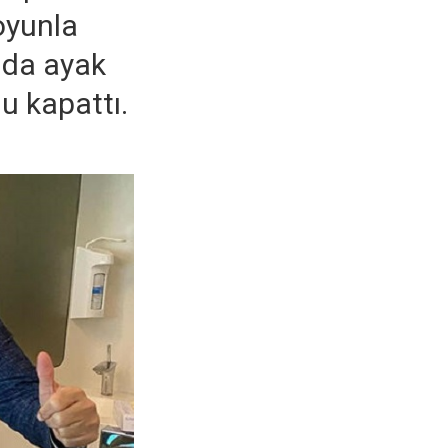
oyunla
 da ayak
u kapattı.