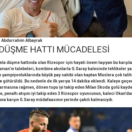
 Abdurrahim Albayrak
 DÜŞME HATTI MÜCADELESİ
la düşme hattında olan Rizespor için hayati önem taşıyan bu karşıl
man’ın talebeleri, kombine akınlarla G.Saray kalesinde tehlikeler yar
ın şampiyonluklarında büyük pay sahibi olan kaptan Muslera çok talihs
 götürüldü. Bu nedenle de ilk yarıya 14 dakika eklendi. Kaleye geçe
tarmasına rağmen, dönen topu iyi takip eden Milan Skoda golü kaydet
e, penaltı atışını iyi takip eden 3 Rizespor oyuncunun, kaleci Okan’d
na karşın G.Saray müdafaasının yerinde çakılı kalmasıydı.