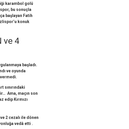
iği karambol golü
espor, bu sonuçla
ça başlayan Fatih
izlispor’u konuk
 ve 4
ygulanmaya başladı.
andı ve oyunda
 vermedi.
rt sınırındaki
lir… Ama, maçın son
az edip Kırmızı
ve 2 cezalı ile dönen
onluğa vedâ etti .