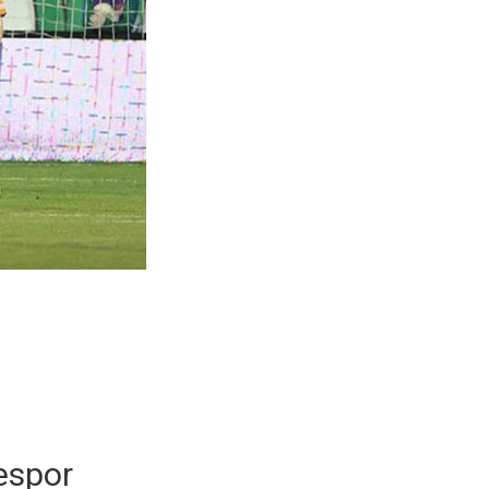
İ
espor