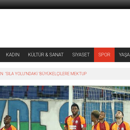
KADIN
KÜLTÜR & SANAT
SİYASET
SPOR
YAŞ
 ‘SILA YOLU’NDAKİ ’BÜYÜKELÇİLERE MEKTUP