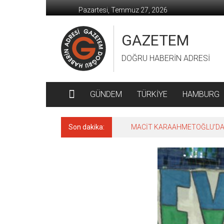
İçeriğe
Pazartesi, Temmuz 27, 2026
geç
GAZETEM
DOĞRU HABERİN ADRESİ
GÜNDEM
TÜRKİYE
HAMBURG
Son dakika:
MACİT KARAAHMETOĞLU’DAN