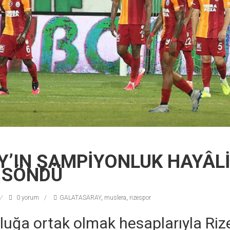
Y’IN ŞAMPİYONLUK HAYÂL
E SÖNDÜ
0 yorum
GALATASARAY
,
muslera
,
rizespor
uğa ortak olmak hesaplarıyla Riz