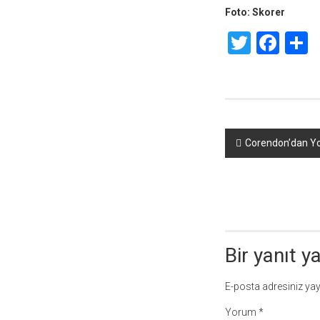
Foto: Skorer
Twitte
Fac
S
Yazı
Corendon’dan Yol
dolaşımı
Bir yanıt y
E-posta adresiniz ya
Yorum
*