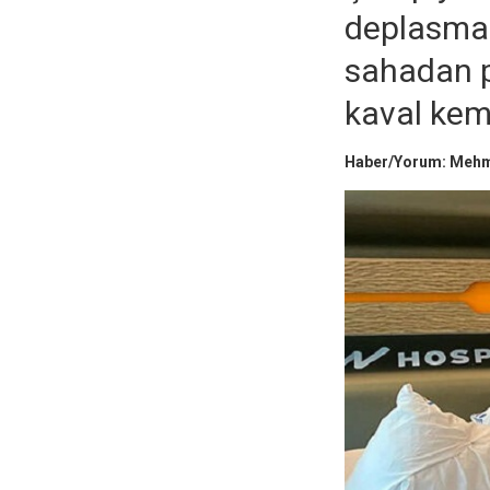
deplasman
sahadan p
kaval kemi
Haber/Yorum: Meh