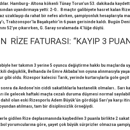
ılar. Hamburg- Altona kökenli Tünay Torun’un 53. dakikada kaydett
yasından uyandırmaya yetti: 2-0.. 8 maçtır galibiyete hasret kalan Riz
z uzaklaşıp da rahat bir nefes alırken, şampiyonluk hesaplarıyla ma
y’ı, Trabzonspor’la Başakşehir’in 6 puan gerisinde kaldı. Bugün Den
nı 52’ye çıkarırken, G. Saray sıralamada 4.’lüğe düştü.
N RİZE FATURASI: “KAYIP 3 PUAN
iyle her takımın 3 yerine 5 oyuncu değiştirme hakkı bu maçlarda u
kili değişiklik, Belhanda ile Emre Akbaba’nın oyuna alınmasıyla yaş
 gibi oldu. Rizespor kalecisi Tarık, yerinde kurtarışlarla gole geçit
onra da Andone’nin ciddi sakatlıklarla hastanelik olmaları.. Sarı ka
ı ile gelecek haftaki maçta cezalı duruma düşmesi normal sayılabi
dahil olan eski Rizesporlu Adem Büyük’ün gördüğü Sarı’ya karşı itir
oyundan atılması, tam bir disiplinsizlik örneğiydi.
rle gidilen Rize deplasmanında kaybedilen 3 puanla birlikte 2 sakat 
utbol yorumcularına göre, şayet çok büyük
sürprizler olmazsa şampiy