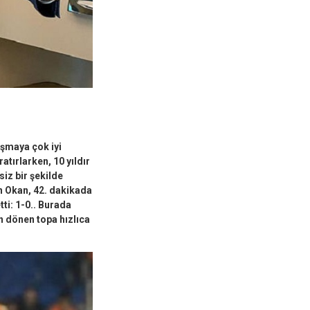
aşmaya çok iyi
atırlarken, 10 yıldır
iz bir şekilde
n Okan, 42. dakikada
ti: 1-0.. Burada
an dönen topa hızlıca