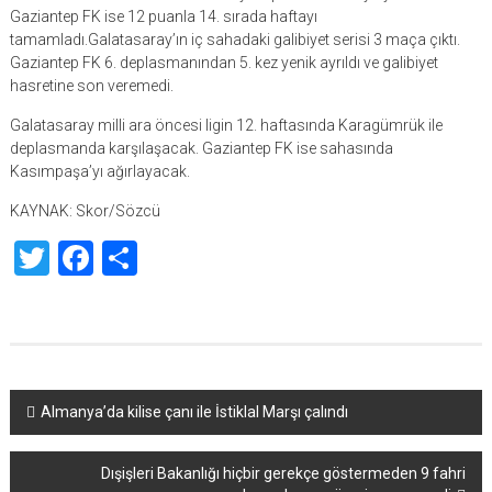
Gaziantep FK ise 12 puanla 14. sırada haftayı
tamamladı.Galatasaray’ın iç sahadaki galibiyet serisi 3 maça çıktı.
Gaziantep FK 6. deplasmanından 5. kez yenik ayrıldı ve galibiyet
hasretine son veremedi.
Galatasaray milli ara öncesi ligin 12. haftasında Karagümrük ile
deplasmanda karşılaşacak. Gaziantep FK ise sahasında
Kasımpaşa’yı ağırlayacak.
KAYNAK: Skor/Sözcü
Twitter
Facebook
Share
Yazı
Almanya’da kilise çanı ile İstiklal Marşı çalındı
dolaşımı
Dışişleri Bakanlığı hiçbir gerekçe göstermeden 9 fahri