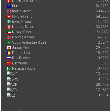
Danimarka Kronu
7.2788
Euro
54.3250
İngiliz Sterlini
63.4798
İsviçre Frangı
58.3206
İsveç Kronu
4.9416
Kanada Doları
33.7856
Kuveyt Dinarı
154.9493
Norveç Kronu
4.9596
Suudi Arabistan Riyali
12.6274
Japon Yeni
29.0958
Rumen Leyi
10.4192
Rus Rublesi
0.5962
Çin Yuanı
7.0570
Pakistan Rupisi
0.1717
13.0777
0.0332
28.0458
12.9816
0.1004