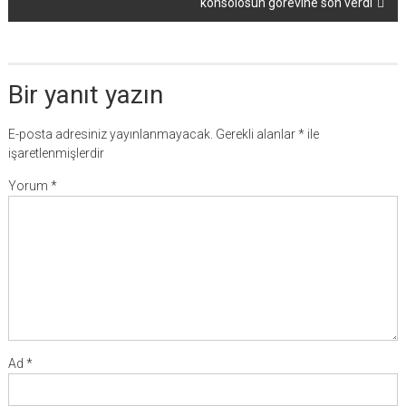
konsolosun görevine son verdi
Bir yanıt yazın
E-posta adresiniz yayınlanmayacak.
Gerekli alanlar
*
ile
işaretlenmişlerdir
Yorum
*
Ad
*