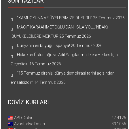
SON YAZILAR
“KAMUOYUNA VE ÜYELERİMİZE DUYURU”
25 Temmuz 2026
MACİT KARAAHMETOĞLU’DAN ‘SILA YOLU’NDAKİ
’BÜYÜKELÇİLERE MEKTUP
25 Temmuz 2026
Dünyanın en büyüğü İspanya!
20 Temmuz 2026
Hukukun Üstünlüğü ve Adil Yargılanma İlkesi Herkes İçin
Geçerlidir!
16 Temmuz 2026
“15 Temmuz direnişi dünya demokrasi tarihi açısından
emsalsizdir”
14 Temmuz 2026
DÖVİZ KURLARI
ABD Doları
47.4126
Avustralya Doları
33.1056