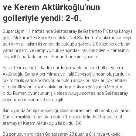
ve Kerem Aktürkoğlu’nun
golleriyle yendi: 2-0.
Süper Lig’in 11. haftasında Galatasaray ile Gaziantep FK karşı karşıya
geldi. Ali Sami Yen Spor Kompleksi Nef Stadyumu’ndaki mücadeleyi
sarı-kırmızılı takım iki yarıda da bulduğu gollerle 2-0 kazanıp derbinin
yarasını sardı ve şampiyonluk yarışındaki rakiplerinden iki tanesinin
kaybettiği haftada önemli 3 puanı hanesine yazdırdı.
Fatih Terim genç bir kadro sürdüğü maçta hücum hattını Kerem
Aktürkoğlu, Barış Alper Yılmaz ve Halil Dervişoğlu’ndan oluşturdu. İki
takım da ilk yarıda pozisyonlar buldu ancak bu ataklar çok tehlikeli
olmadı. İlk yarının son dakikasında ise skoru değiştiren Morutan
oldu. Rumen oyuncunun şık plase vuruşu sonrasında Galatasaray
soyunma odasına 1-0 üstün gitti.
İkinci yarıda Antep beraberliği, Galatasaray farkı attıracak golü aradı.
Sarı-kırmızılıları rahatlatan golü 73. dakikada ligde 7 haftadır gol
atamayan Kerem Aktürkoğlu ile buldu: 2-0.
Bu sonucun ardından Galatasaray 20 puanla 6. sıraya yükseldi.