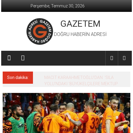
İçeriğe
Perşembe, Temmuz 30, 2026
geç
GAZETEM
DOĞRU HABERİN ADRESİ
Son dakika:
MACİT KARAAHMETOĞLU’DAN ‘SILA
YOLU’NDAKİ ’BÜYÜKELÇİLERE MEKTUP