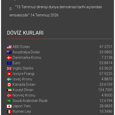
“15 Temmuz direnişi dünya demokrasi tarihi açısından
emsalsizdir”
14 Temmuz 2026
DÖVİZ KURLARI
ABD Doları
47.3751
Avustralya Doları
33.0892
Danimarka Kronu
7.2138
Euro
53.8414
İngiliz Sterlini
63.0625
İsviçre Frangı
57.9225
İsveç Kronu
4.8870
Kanada Doları
33.6109
Kuveyt Dinarı
154.7009
Norveç Kronu
4.9000
Suudi Arabistan Riyali
12.6194
Japon Yeni
28.9839
Rumen Leyi
10.3486