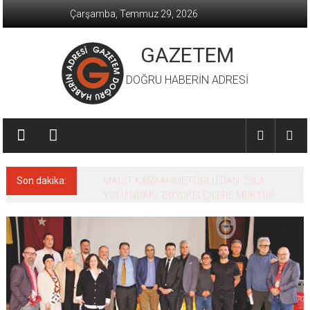
İçeriğe
Çarşamba, Temmuz 29, 2026
geç
GAZETEM
DOĞRU HABERİN ADRESİ
Son dakika:
MACİT KARAAHMETOĞLU’DAN ‘SILA
YOLU’NDAKİ ’BÜYÜKELÇİLERE MEKTUP