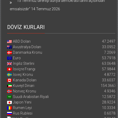
“15 Temmuz direnişi dünya demokrasi tarihi açısından
emsalsizdir”
14 Temmuz 2026
DÖVİZ KURLARI
ABD Doları
47.2497
Avustralya Doları
33.0952
Danimarka Kronu
7.2069
Euro
53.7918
İngiliz Sterlini
63.0648
İsviçre Frangı
57.9844
İsveç Kronu
4.8772
Kanada Doları
33.6037
Kuveyt Dinarı
154.3667
Norveç Kronu
4.9346
Suudi Arabistan Riyali
12.5872
Japon Yeni
28.9224
Rumen Leyi
10.3334
Rus Rublesi
0.6078