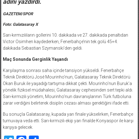
adını yazdırdı.
GAZETEM/SPOR
Foto: Galatasaray X
Sarı-kırmızılıların gollerini 10. dakikada ve 27. dakikada penaltıdan
Victor Osimhen kaydederken, Fenerbahçe’nin tek golü 45+4.
dakikada Sebastian Szymanski’den geldi.
Maç Sonunda Gerginlik Yaşandı
Karşılaşma sonrası saha içinde tansiyon yükseldi. Fenerbahçe
Teknik Direktörü José Mourinho’nun, Galatasaray Teknik Direktörü
Okan Buruk ile yaşadığı tartışma dikkat çekti. Mourinho’nun Buruk’a
yönelik fiziksel müdahalesi, Galatasaray cephesinden sert tepki aldı.
Sarı-kırmızılı yönetim, Mourinho’nun davranışlarının Türk futboluna
zarar verdiğini belirterek disiplin cezası alması gerektiğini ifade etti.
Bu sonuçla Galatasaray, kupada yarı finale yükselirken, Fenerbahçe
turnuvaya veda etti. Sarı-kırmızılı ekip yarı finalde Konyaspor ile karşı
karşıya gelecek.