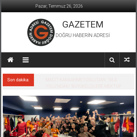
İçeriğe
Pazar, Temmuz 26, 2026
geç
GAZETEM
DOĞRU HABERİN ADRESİ
Son dakika:
MACİT KARAAHMETOĞLU’DAN ‘SILA
YOLU’NDAKİ ’BÜYÜKELÇİLERE MEKTUP