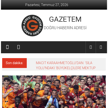
İçeriğe
Pazartesi, Temmuz 27, 2026
geç
GAZETEM
DOĞRU HABERİN ADRESİ
Son dakika:
MACİT KARAAHMETOĞLU’DAN ‘SILA
YOLU’NDAKİ ’BÜYÜKELÇİLERE MEKTUP