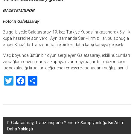
GAZETEM/SPOR
Foto: X Galatasaray
Bu galibiyetle Galatasaray, 19. kez Türkiye Kupası’nı kazanarak 5 yıllık
kupa hasretine son verdi. Aynı zamanda Sarı-Kırmızılılar, bu sonuçla
Süper Kupa’da Trabzonspor ile bir kez daha karşı karşıya gelecek.
Maç boyunca üstün bir oyun sergileyen Galatasaray, etkili hücumları
ve sağlam savunmasıyla kupaya uzanmayı başardı. Trabzonspor
ise yakaladığı fırsatları değerlendiremeyerek sahadan mağlup ayrıldı.
Twitter
Facebook
Share
Yazı
Galatasaray, Trabzonspor’u Yenerek Şampiyonluğa Bir Adım
Daha Yaklaştı
dolaşımı