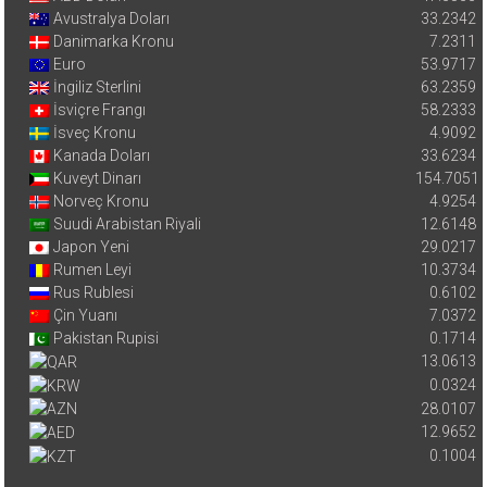
Avustralya Doları
33.2342
Danimarka Kronu
7.2311
Euro
53.9717
İngiliz Sterlini
63.2359
İsviçre Frangı
58.2333
İsveç Kronu
4.9092
Kanada Doları
33.6234
Kuveyt Dinarı
154.7051
Norveç Kronu
4.9254
Suudi Arabistan Riyali
12.6148
Japon Yeni
29.0217
Rumen Leyi
10.3734
Rus Rublesi
0.6102
Çin Yuanı
7.0372
Pakistan Rupisi
0.1714
13.0613
0.0324
28.0107
12.9652
0.1004