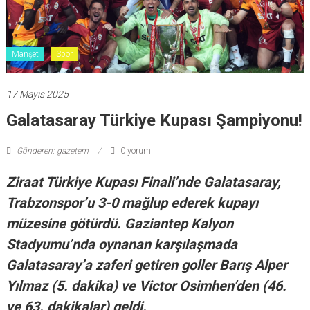
Manşet
Spor
17 Mayıs 2025
Galatasaray Türkiye Kupası Şampiyonu!
Gönderen: gazetem
0 yorum
Ziraat Türkiye Kupası Finali’nde Galatasaray,
Trabzonspor’u 3-0 mağlup ederek kupayı
müzesine götürdü. Gaziantep Kalyon
Stadyumu’nda oynanan karşılaşmada
Galatasaray’a zaferi getiren goller Barış Alper
Yılmaz (5. dakika) ve Victor Osimhen’den (46.
ve 63. dakikalar) geldi.