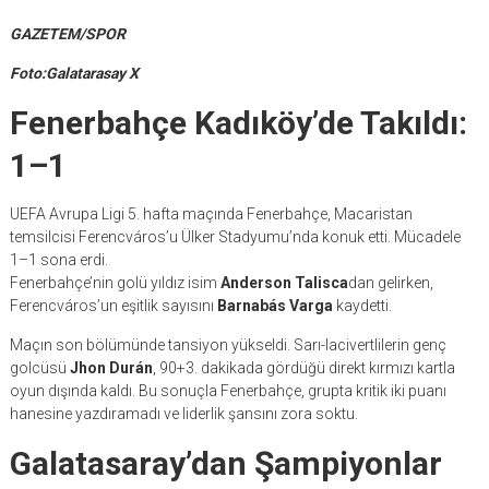
GAZETEM/SPOR
Foto:Galatarasay X
Fenerbahçe Kadıköy’de Takıldı:
1–1
UEFA Avrupa Ligi 5. hafta maçında Fenerbahçe, Macaristan
temsilcisi Ferencváros’u Ülker Stadyumu’nda konuk etti. Mücadele
1–1 sona erdi.
Fenerbahçe’nin golü yıldız isim
Anderson Talisca
dan gelirken,
Ferencváros’un eşitlik sayısını
Barnabás Varga
kaydetti.
Maçın son bölümünde tansiyon yükseldi. Sarı-lacivertlilerin genç
golcüsü
Jhon Durán
, 90+3. dakikada gördüğü direkt kırmızı kartla
oyun dışında kaldı. Bu sonuçla Fenerbahçe, grupta kritik iki puanı
hanesine yazdıramadı ve liderlik şansını zora soktu.
Galatasaray’dan Şampiyonlar