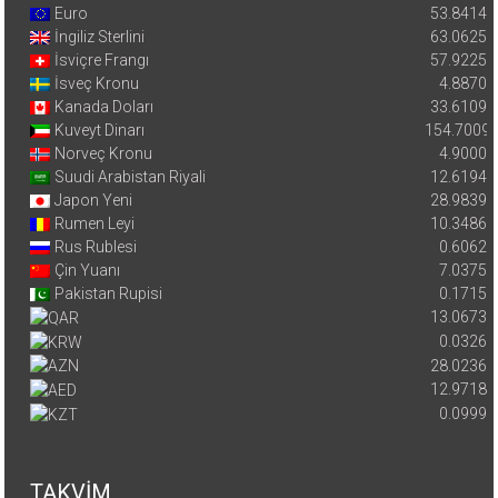
Euro
53.8414
İngiliz Sterlini
63.0625
İsviçre Frangı
57.9225
İsveç Kronu
4.8870
Kanada Doları
33.6109
Kuveyt Dinarı
154.7009
Norveç Kronu
4.9000
Suudi Arabistan Riyali
12.6194
Japon Yeni
28.9839
Rumen Leyi
10.3486
Rus Rublesi
0.6062
Çin Yuanı
7.0375
Pakistan Rupisi
0.1715
13.0673
0.0326
28.0236
12.9718
0.0999
TAKVİM