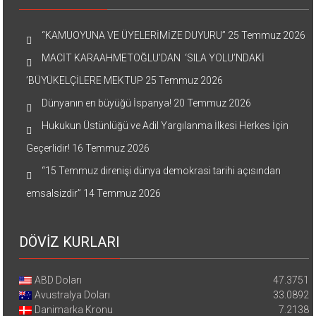
“KAMUOYUNA VE ÜYELERİMİZE DUYURU”
25 Temmuz 2026
MACİT KARAAHMETOĞLU’DAN ‘SILA YOLU’NDAKİ
’BÜYÜKELÇİLERE MEKTUP
25 Temmuz 2026
Dünyanın en büyüğü İspanya!
20 Temmuz 2026
Hukukun Üstünlüğü ve Adil Yargılanma İlkesi Herkes İçin
Geçerlidir!
16 Temmuz 2026
“15 Temmuz direnişi dünya demokrasi tarihi açısından
emsalsizdir”
14 Temmuz 2026
DÖVİZ KURLARI
ABD Doları
47.3751
Avustralya Doları
33.0892
Danimarka Kronu
7.2138