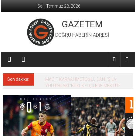
İçeriğe
Salı, Temmuz 28, 2026
geç
GAZETEM
DOĞRU HABERİN ADRESİ
Son dakika:
MACİT KARAAHMETOĞLU’DAN ‘SILA
YOLU’NDAKİ ’BÜYÜKELÇİLERE MEKTUP