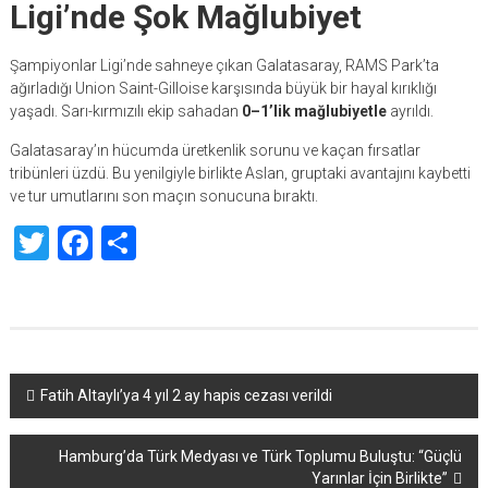
Ligi’nde Şok Mağlubiyet
Şampiyonlar Ligi’nde sahneye çıkan Galatasaray, RAMS Park’ta
ağırladığı Union Saint-Gilloise karşısında büyük bir hayal kırıklığı
yaşadı. Sarı-kırmızılı ekip sahadan
0–1’lik mağlubiyetle
ayrıldı.
Galatasaray’ın hücumda üretkenlik sorunu ve kaçan fırsatlar
tribünleri üzdü. Bu yenilgiyle birlikte Aslan, gruptaki avantajını kaybetti
ve tur umutlarını son maçın sonucuna bıraktı.
Twitter
Facebook
Share
Yazı
Fatih Altaylı’ya 4 yıl 2 ay hapis cezası verildi
dolaşımı
Hamburg’da Türk Medyası ve Türk Toplumu Buluştu: “Güçlü
Yarınlar İçin Birlikte”