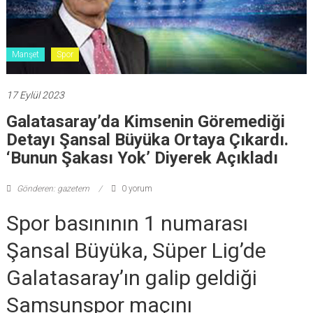
Manşet
Spor
17 Eylül 2023
Galatasaray’da Kimsenin Göremediği
Detayı Şansal Büyüka Ortaya Çıkardı.
‘Bunun Şakası Yok’ Diyerek Açıkladı
Gönderen: gazetem
0 yorum
Spor basınının 1 numarası
Şansal Büyüka, Süper Lig’de
Galatasaray’ın galip geldiği
Samsunspor maçını