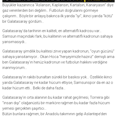
Büyükler kazanınca “Aslansın, Kaplansın, Kartalsın, Kanaryasın” diye
gaz verenlerden biri değilim… Futbolun doğrularını görmeye
çalışırım… Böyle bir anlayış bakınca ilk yarıda “iyi”, ikinci yarıda “kötü”
bir Galatasaray gördüm…
Galatasaray’da tarihinin en kaliteli, en alternatifli kadrosu var…
Samsun maçındaki fark, bu kalitenin ve alternatifli kadronun sahaya
yansımasıydı…
Galatasaray şimdilik bu kalitesi zirve yapan kadronun, “oyun gücünü”
sahaya yansıtamıyor… Okan Hoca “herşeyimizle hazırız” demişti ama
ben Galatasaray’ın henüz kadronun ve futbolun hakkını verdiğine
inanmıyorum…
Galatasaray’ın rakibi bunaltan sürekli bir baskısı yok… Özellikle ikinci
yarıda Galatasaray ne kadar hücum ettiyse, Samsunspor da en az o
kadar hücum etti… Belki de daha fazla…
Galatasaray’ın orta alanının bu kadar rahat geçilmesi, Torreira gibi
“insan dışı” olağanüstü bir marköre rağmen bu kadar fazla hücum
yemesi gerçekten şaşırtıcı…
Bütün bunlara rağmen, bir Anadolu takımının gelip Aslantepe’den