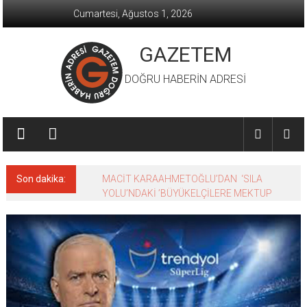
İçeriğe
Cumartesi, Ağustos 1, 2026
geç
GAZETEM
DOĞRU HABERİN ADRESİ
Son dakika:
MACİT KARAAHMETOĞLU’DAN ‘SILA
YOLU’NDAKİ ’BÜYÜKELÇİLERE MEKTUP