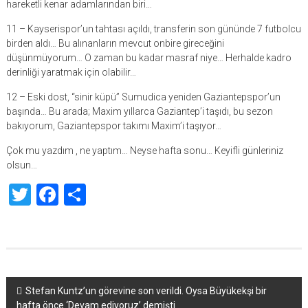
hareketli kenar adamlarından biri…
11 – Kayserispor’un tahtası açıldı, transferin son gününde 7 futbolcu
birden aldı… Bu alınanların mevcut onbire gireceğini
düşünmüyorum… O zaman bu kadar masraf niye… Herhalde kadro
derinliği yaratmak için olabilir…
12 – Eski dost, “sinir küpü” Sumudica yeniden Gaziantepspor’un
başında… Bu arada; Maxim yıllarca Gaziantep’i taşıdı, bu sezon
bakıyorum, Gaziantepspor takımı Maxim’i taşıyor…
Çok mu yazdım , ne yaptım… Neyse hafta sonu… Keyifli günleriniz
olsun…
Twitter
Facebook
Share
Yazı
Stefan Kuntz’un görevine son verildi. Oysa Büyükekşi bir
hafta önce ‘Devam ediyoruz’ demişti