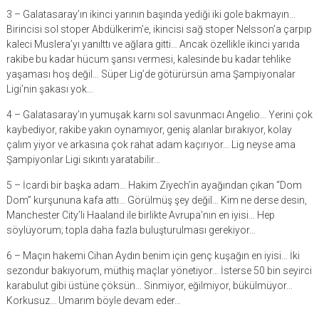
3 – Galatasaray’ın ikinci yarının başında yediği iki gole bakmayın…
Birincisi sol stoper Abdülkerim’e, ikincisi sağ stoper Nelsson’a çarpıp
kaleci Muslera’yı yanılttı ve ağlara gitti… Ancak özellikle ikinci yarıda
rakibe bu kadar hücum şansı vermesi, kalesinde bu kadar tehlike
yaşaması hoş değil… Süper Lig’de götürürsün ama Şampiyonalar
Ligi’nin şakası yok…
4 – Galatasaray’ın yumuşak karnı sol savunmacı Angelio… Yerini çok
kaybediyor, rakibe yakın oynamıyor, geniş alanlar bırakıyor, kolay
çalım yiyor ve arkasına çok rahat adam kaçırıyor… Lig neyse ama
Şampiyonlar Ligi sıkıntı yaratabilir…
5 – İcardi bir başka adam… Hakim Ziyech’in ayağından çıkan “Dom
Dom” kurşununa kafa attı… Görülmüş şey değil… Kim ne derse desin,
Manchester City’li Haaland ile birlikte Avrupa’nın en iyisi… Hep
söylüyorum; topla daha fazla buluşturulması gerekiyor…
6 – Maçın hakemi Cihan Aydın benim için genç kuşağın en iyisi… İki
sezondur bakıyorum, müthiş maçlar yönetiyor… İsterse 50 bin seyirci
karabulut gibi üstüne çöksün… Sinmiyor, eğilmiyor, bükülmüyor…
Korkusuz… Umarım böyle devam eder…