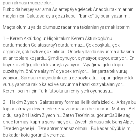
puan alması mucize olur…
Futbolda herşey var ama Aslantepe’ye gelecek Anadolu takımlarının
maçları için Galatasaray’a gözü kapalı “banko” üç puan yazarım…
Maçta olumlu ya da olumsuz radarıma takılanları yazmak isterim:
1 – Kerem Aktürkoğlu: Hiçbir takım Kerem Aktürkoğlu’nu
durdurmadan Galatasaray’ı durduramaz… Çok coşkulu, çok
organize, çok hızlı ve çok bitirici… Önceki yıllarda savunma arkasına
atılan toplara koşardı… Şimdi oynuyor, oynatıyor, atıyor, attırıyor… En
büyük özelliği golleri tek vuruşla yapıyor… “Ayağıma gelen topu
düzelteyim, önüme alayım” diye beklemiyor… Her şartta tek vuruş
yapıyor… Samsun maçında iki golü de böyle attı… Topun gelişine tek
vuruş yapınca rakip kaleci ve savunma hazırlıksız yakalanıyor…
Kerem, benim için Türk futbolunun en iyi yerli oyuncusu…
2 – Hakim Ziyech’i Galatasaray forması ile ilk defa izledik… Arkaya bu
topları atmaya devam ederse savunmaların belini kırar… Müthiş… Belli
oldu, sağ ön Hakim Ziyech’in… Zaten Tete’nin bu görüntüsü ile sağ
önde formayı kapma şansı hiç yok… Ziyech olmasa bile Barış Alper,
Tete’den gene iyi… Tete antrenmansız olmalı… Bu kadar büyük isim,
bu kadar kötü görüntü veremez…