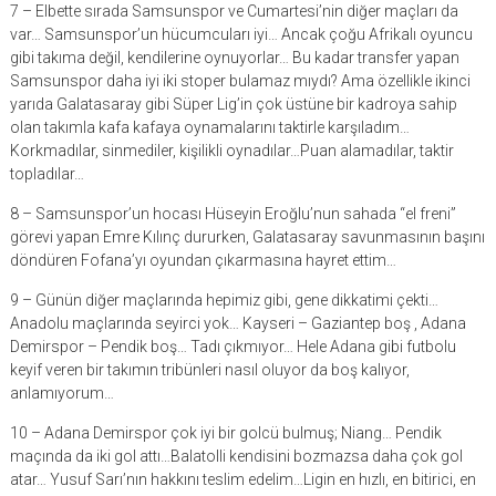
7 – Elbette sırada Samsunspor ve Cumartesi’nin diğer maçları da
var… Samsunspor’un hücumcuları iyi… Ancak çoğu Afrikalı oyuncu
gibi takıma değil, kendilerine oynuyorlar… Bu kadar transfer yapan
Samsunspor daha iyi iki stoper bulamaz mıydı? Ama özellikle ikinci
yarıda Galatasaray gibi Süper Lig’in çok üstüne bir kadroya sahip
olan takımla kafa kafaya oynamalarını taktirle karşıladım…
Korkmadılar, sinmediler, kişilikli oynadılar…Puan alamadılar, taktir
topladılar…
8 – Samsunspor’un hocası Hüseyin Eroğlu’nun sahada “el freni”
görevi yapan Emre Kılınç dururken, Galatasaray savunmasının başını
döndüren Fofana’yı oyundan çıkarmasına hayret ettim…
9 – Günün diğer maçlarında hepimiz gibi, gene dikkatimi çekti…
Anadolu maçlarında seyirci yok… Kayseri – Gaziantep boş , Adana
Demirspor – Pendik boş… Tadı çıkmıyor… Hele Adana gibi futbolu
keyif veren bir takımın tribünleri nasıl oluyor da boş kalıyor,
anlamıyorum…
10 – Adana Demirspor çok iyi bir golcü bulmuş; Niang… Pendik
maçında da iki gol attı…Balatolli kendisini bozmazsa daha çok gol
atar… Yusuf Sarı’nın hakkını teslim edelim…Ligin en hızlı, en bitirici, en