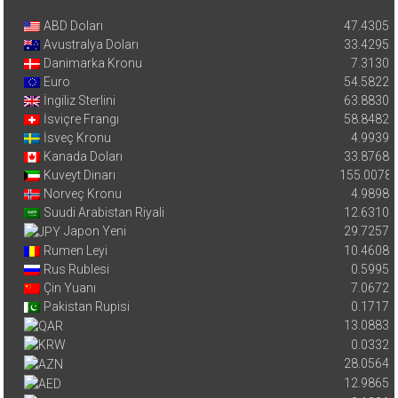
ABD Doları
47.4305
Avustralya Doları
33.4295
Danimarka Kronu
7.3130
Euro
54.5822
İngiliz Sterlini
63.8830
İsviçre Frangı
58.8482
İsveç Kronu
4.9939
Kanada Doları
33.8768
Kuveyt Dinarı
155.0078
Norveç Kronu
4.9898
Suudi Arabistan Riyali
12.6310
Japon Yeni
29.7257
Rumen Leyi
10.4608
Rus Rublesi
0.5995
Çin Yuanı
7.0672
Pakistan Rupisi
0.1717
13.0883
0.0332
28.0564
12.9865