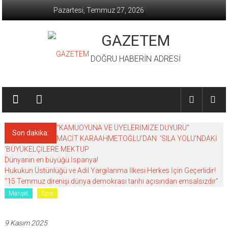
İçeriğe
Pazartesi, Temmuz 27, 2026
geç
GAZETEM
DOĞRU HABERİN ADRESİ
“KAMUOYUNA VE ÜYELERİMİZE DUYURU”
Son dakika:
MACİT KARAAHMETOĞLU’DAN ‘SILA YOLU’NDAKİ
’BÜYÜKELÇİLERE MEKTUP
Dünyanın en büyüğü İspanya!
Hukukun Üstünlüğü ve Adil Yargılanma İlkesi Herkes İçin Geçerlidir!
“15 Temmuz direnişi dünya demokrasi tarihi açısından emsalsizdir”
Manşet
Spor
9 Kasım 2025