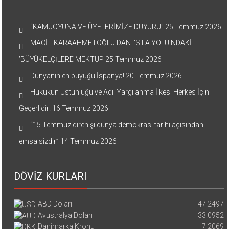
“KAMUOYUNA VE ÜYELERİMİZE DUYURU”
25 Temmuz 2026
MACİT KARAAHMETOĞLU’DAN ‘SILA YOLU’NDAKİ
’BÜYÜKELÇİLERE MEKTUP
25 Temmuz 2026
Dünyanın en büyüğü İspanya!
20 Temmuz 2026
Hukukun Üstünlüğü ve Adil Yargılanma İlkesi Herkes İçin
Geçerlidir!
16 Temmuz 2026
“15 Temmuz direnişi dünya demokrasi tarihi açısından
emsalsizdir”
14 Temmuz 2026
DÖVİZ KURLARI
ABD Doları
47.2497
Avustralya Doları
33.0952
Danimarka Kronu
7.2069