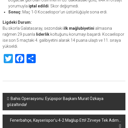
boğacak gibi olan Osimhen’in 83. dakikadaki golü, VAR’ın ofsayt
yorumuyla
iptal edildi
. Skor değişmedi.
Sonuç:
Maç 1-0 Kocaelispor’un üstünlüğüyle sona erdi.
Ligdeki Durum:
Bu skorla Galatasaray, sezondaki
ilk mağlubiyetini
almasına
rağmen 29 puanla
liderlik
koltuğunu korumayı başardı. Kocaelispor
ise son 5 maçtaki 4. galibiyetini alarak 14 puana ulaştı ve 11. sıraya
yükseldi.
Twitter
Facebook
Share
Yazı
Bahis Operasyonu: Eyüpspor Başkanı Murat Özkaya
gözaltında!
dolaşımı
Fenerbahçe, Kayserispor’u 4-2 Mağlup Etti! Zirveye Tek Adım…