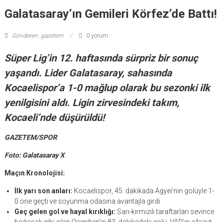
Galatasaray’ın Gemileri Körfez’de Battı!
Gönderen: gazetem
0 yorum
Süper Lig’in 12. haftasında sürpriz bir sonuç
yaşandı. Lider Galatasaray, sahasında
Kocaelispor’a 1-0 mağlup olarak bu sezonki ilk
yenilgisini aldı. Ligin zirvesindeki takım,
Kocaeli’nde düşürüldü!
GAZETEM/SPOR
Foto: Galatasaray X
Maçın Kronolojisi:
İlk yarı son anları:
Kocaelispor, 45. dakikada Agyei’nin golüyle 1-
0 öne geçti ve soyunma odasına avantajla girdi.
Geç gelen gol ve hayal kırıklığı:
Sarı-kırmızılı taraftarları sevince