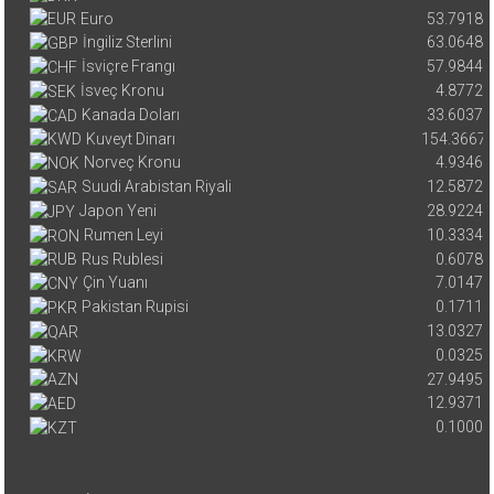
Euro
53.7918
İngiliz Sterlini
63.0648
İsviçre Frangı
57.9844
İsveç Kronu
4.8772
Kanada Doları
33.6037
Kuveyt Dinarı
154.3667
Norveç Kronu
4.9346
Suudi Arabistan Riyali
12.5872
Japon Yeni
28.9224
Rumen Leyi
10.3334
Rus Rublesi
0.6078
Çin Yuanı
7.0147
Pakistan Rupisi
0.1711
13.0327
0.0325
27.9495
12.9371
0.1000