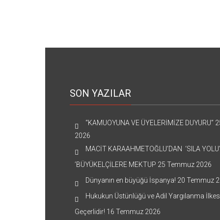
SON YAZILAR
“KAMUOYUNA VE ÜYELERİMİZE DUYURU”
2
2026
MACİT KARAAHMETOĞLU’DAN ‘SILA YOLU
’BÜYÜKELÇİLERE MEKTUP
25 Temmuz 2026
Dünyanın en büyüğü İspanya!
20 Temmuz 2
Hukukun Üstünlüğü ve Adil Yargılanma İlkes
Geçerlidir!
16 Temmuz 2026