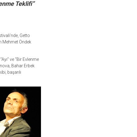
enme Teklifi”
ivali’nde, Getto
men Mehmet Öndek
“Ayı” ve “Bir Evlenme
tınova, Bahar Erbek
i, başarılı