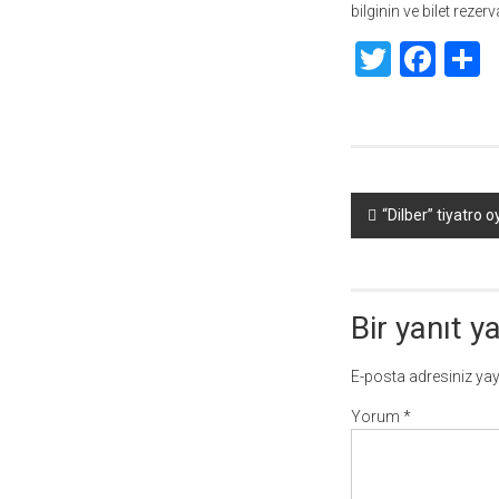
bilginin ve bilet rez
Twitte
Fac
S
Yazı
“Dilber” tiyatro 
dolaşımı
Bir yanıt y
E-posta adresiniz ya
Yorum
*