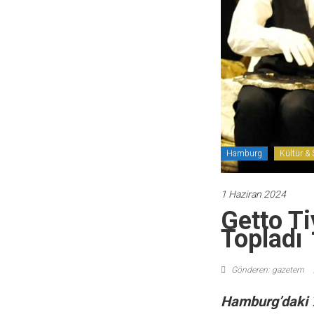
Hamburg
Kültür & 
1 Haziran 2024
Getto Ti
Topladı
Gönderen: gazetem
Hamburg’daki 7