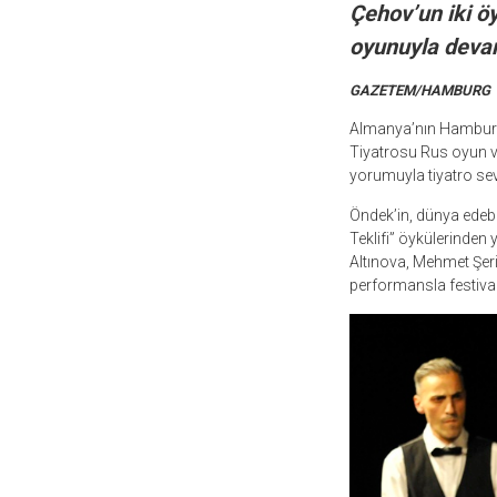
Çehov’un iki öy
oyunuyla devam
GAZETEM/HAMBURG
Almanya’nın Hamburg 
Tiyatrosu Rus oyun v
yorumuyla tiyatro sev
Öndek’in, dünya edebi
Teklifi” öykülerinden 
Altınova, Mehmet Şeri
performansla festivale