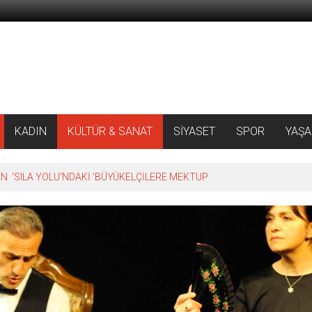
KADIN
KÜLTÜR & SANAT
SİYASET
SPOR
YAŞ
 ‘SILA YOLU’NDAKİ ’BÜYÜKELÇİLERE MEKTUP