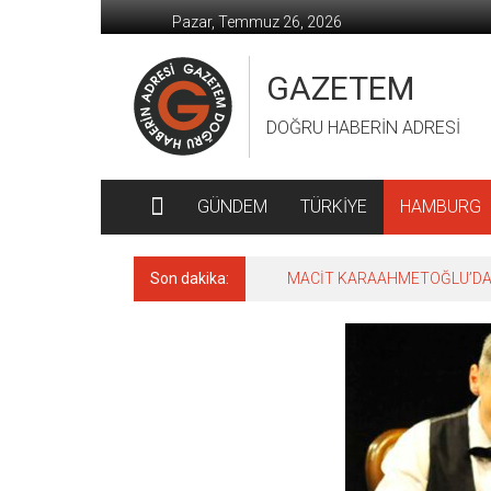
İçeriğe
Pazar, Temmuz 26, 2026
geç
GAZETEM
DOĞRU HABERİN ADRESİ
GÜNDEM
TÜRKİYE
HAMBURG
Son dakika:
MACİT KARAAHMETOĞLU’DAN