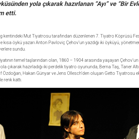
küsünden yola çıkarak hazırlanan “Ayı” ve “Bir Evl
 etti.
kentindeki Mut Tiyatrosu tarafından düzenlenen 7. Tiyatro Köprüsü Fest
e kısa öykü yazarı Anton Pavloviç Çehov’un yazdığı iki öyküyü, yönet
erlere sundu.
yatının temel taşlarından olan, 1860 – 1904 arasında yaşayan Çehov’un 
yola çıkarak hazırladığı iki perdelik tiyatro oyununda, Berna Taş, Taner Al
f Özdoğan, Hakan Günyar ve Jens Ollesch’den oluşan Getto Tiyatrosu ekib
 renk kattı.