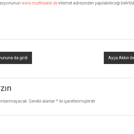
ervasyonunun
www.muttheater.de
internet adresinden yapılabileceği belirtildi
r
ebook
hare
oyununa da girdi
Ayça Akkın il
azın
yınlanmayacak.
Gerekli alanlar
*
ile işaretlenmişlerdir