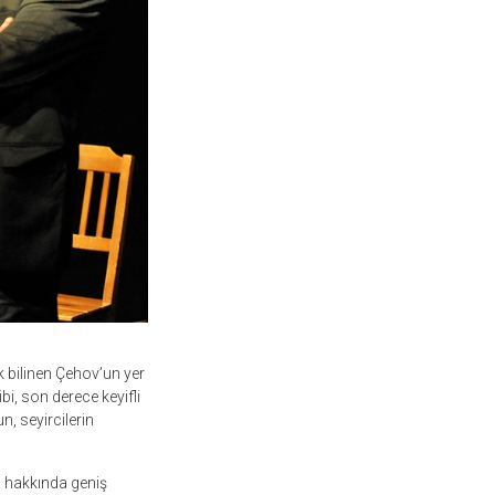
 bilinen Çehov’un yer
i, son derece keyifli
n, seyircilerin
ı hakkında geniş