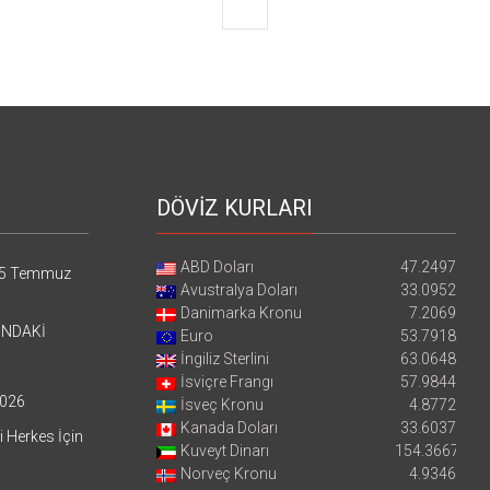
DÖVİZ KURLARI
ABD Doları
47.2497
5 Temmuz
Avustralya Doları
33.0952
Danimarka Kronu
7.2069
’NDAKİ
Euro
53.7918
İngiliz Sterlini
63.0648
İsviçre Frangı
57.9844
026
İsveç Kronu
4.8772
Kanada Doları
33.6037
i Herkes İçin
Kuveyt Dinarı
154.3667
Norveç Kronu
4.9346