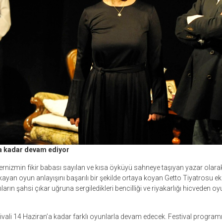
’a kadar devam ediyor
nizmin fikir babası sayılan ve kısa öyküyü sahneye taşıyan yazar olarak
yan oyun anlayışını başarılı bir şekilde ortaya koyan Getto Tiyatrosu ekib
arın şahsi çıkar uğruna sergiledikleri bencilliği ve riyakarlığı hicveden oyu
vali 14 Haziran’a kadar farklı oyunlarla devam edecek. Festival program