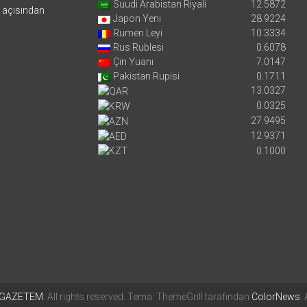
Suudi Arabistan Riyali
12.5872
i açısından
Japon Yeni
28.9224
Rumen Leyi
10.3334
Rus Rublesi
0.6078
Çin Yuanı
7.0147
Pakistan Rupisi
0.1711
13.0327
0.0325
27.9495
12.9371
0.1000
GAZETEM
. All rights reserved. Tema: ThemeGrill tarafından
ColorNews
.