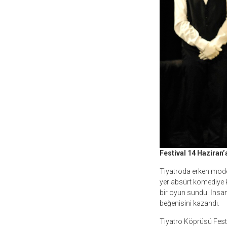
Festival 14 Haziran
Tiyatroda erken moder
yer absürt komediye ka
bir oyun sundu. İnsanl
beğenisini kazandı.
Tiyatro Köprüsü Festi