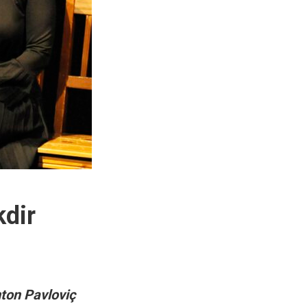
kdir
nton Pavloviç