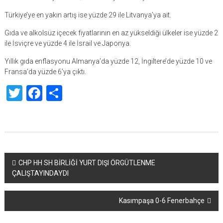
Türkiye’ye en yakın artış ise yüzde 29 ile Litvanya’ya ait.
Gıda ve alkolsüz içecek fiyatlarının en az yükseldiği ülkeler ise yüzde 2
ile İsviçre ve yüzde 4 ile İsrail ve Japonya.
Yıllık gıda enflasyonu Almanya’da yüzde 12, İngiltere’de yüzde 10 ve
Fransa’da yüzde 6’ya çıktı.
Twitter
Facebook
Share
Yazı
CHP HH SH BİRLİĞİ YURT DIŞI ÖRGÜTLENME
ÇALIŞTAYINDAYDI
dolaşımı
Kasımpaşa 0-6 Fenerbahçe