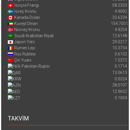
İsviçre Frangı
58.2333
İsveç Kronu
4.9092
Kanada Doları
33.6234
Kuveyt Dinarı
154.7051
Norveç Kronu
4.9254
Suudi Arabistan Riyali
12.6148
Japon Yeni
29.0217
Rumen Leyi
10.3734
Rus Rublesi
0.6102
Çin Yuanı
7.0372
Pakistan Rupisi
0.1714
13.0613
0.0324
28.0107
12.9652
0.1004
TAKVİM