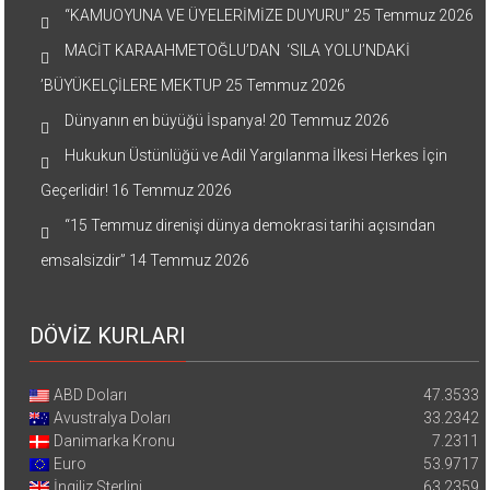
“KAMUOYUNA VE ÜYELERİMİZE DUYURU”
25 Temmuz 2026
MACİT KARAAHMETOĞLU’DAN ‘SILA YOLU’NDAKİ
’BÜYÜKELÇİLERE MEKTUP
25 Temmuz 2026
Dünyanın en büyüğü İspanya!
20 Temmuz 2026
Hukukun Üstünlüğü ve Adil Yargılanma İlkesi Herkes İçin
Geçerlidir!
16 Temmuz 2026
“15 Temmuz direnişi dünya demokrasi tarihi açısından
emsalsizdir”
14 Temmuz 2026
DÖVİZ KURLARI
ABD Doları
47.3533
Avustralya Doları
33.2342
Danimarka Kronu
7.2311
Euro
53.9717
İngiliz Sterlini
63.2359