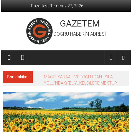
İçeriğe
Pazartesi, Temmuz 27, 2026
geç
GAZETEM
DOĞRU HABERİN ADRESİ
Son dakika:
MACİT KARAAHMETOĞLU’DAN ‘SILA
YOLU’NDAKİ ’BÜYÜKELÇİLERE MEKTUP