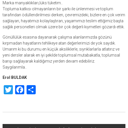
Marka manyaklıkları,lüks tüketim..
Topluma katkısı olmayanların bir şarkı ile ünlenmesi ve toplum
tarafından ödüllendirilmesi derken, çevremizdeki, bizlere en çok verim
sağlayan, hayatımızı kolaylaştıran, yaşamımızı teslim ettiğimiz başta
sağlık personelleri olmak üzere bir çok değerli kıymetleri gözardı ettik.
Gönüllülük esasına dayanarak çalışma alanlarımızda gözünü
kırpmadan hayatlarını tehlikeye atan değerlerimizi de yok saydık.
Umarım ki bu durumu en küçük aksiliklerle, sıyrıklarlarla atlatırız ve
yeni dersler alarak en iyi şekilde toplumsal mutabakatla, toplumsal
barışı sağlayarak kaldığımız yerden devam edebiliriz.
Saygılarımla..
Erol BULDAK
Twitter
Facebook
Share