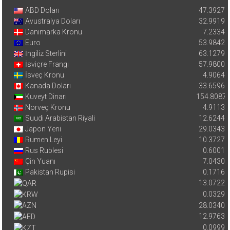
ABD Doları
47.3927
Avustralya Doları
32.9919
Danimarka Kronu
7.2334
Euro
53.9842
İngiliz Sterlini
63.1279
İsviçre Frangı
57.9800
İsveç Kronu
4.9064
Kanada Doları
33.6596
Kuveyt Dinarı
154.8087
Norveç Kronu
4.9113
Suudi Arabistan Riyali
12.6244
Japon Yeni
29.0343
Rumen Leyi
10.3727
Rus Rublesi
0.6001
Çin Yuanı
7.0430
Pakistan Rupisi
0.1716
13.0722
0.0329
28.0340
12.9763
0.0999