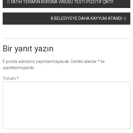
Yazı
FATİH TERİM’İN KORONA VİRÜSÜ TESTİ POZİTİF ÇIKTI!
dolaşımı
8 BELEDİYEYE DAHA KAYYUM ATANDI
Bir yanıt yazın
E-posta adresiniz yayınlanmayacak.
Gerekli alanlar
*
ile
işaretlenmişlerdir
Yorum
*