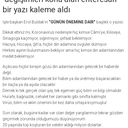
bir yazı kaleme aldı
İşte başkan Erol Buldak’ın
“GÜNÜN ÖNEMİNE DAİR”
başlıklı o yazısı:
Dikkat ettiniz mi, Koronavirüs nedeniyle hiç kimse Câmi’ye, Kiliseye,
Sinagoga kaçmıyor, sığınmıyor, şefaat beklemiyor.
Hacıya, Hocaya, Şıh’a, hiçbir din adamına övgüler dizmiyor.
Herkes aşının bulunmasını bekliyor ama hiç kimse din adamlarından
medet beklemiyor.
Açıkcası hiçbir bireyin gözü din adamlarından gelecek bir haberde
değil..
Bilim adamlarından gelecek bir haber ya da üretmeyi başaracakları
bir ilaçta ya da aşıda olacaktır.
Demek ki tek gerçek olan şey, tek egemen güç bilim ve bilgi olmalıdır.
Hurafe, bağnazlık, cehalet her zamanki gibi sınıfta kalmıştır.
Virüs, bilim ve aklın önemini bir kez daha ortaya koymuştur.
Son olarak, bugüne kadar var olan değer yargılarımızı tekrar gözden
geçirmek zorunda olduğumuzu düşünüyorum.
20 yaşında top koşturan bir veletin aldığı milyon dolarlar..