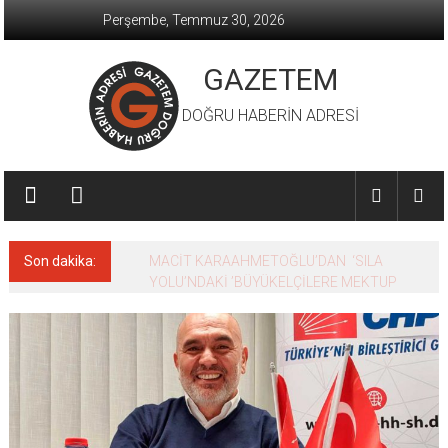
İçeriğe
Perşembe, Temmuz 30, 2026
geç
GAZETEM
DOĞRU HABERİN ADRESİ
Son dakika:
MACİT KARAAHMETOĞLU’DAN ‘SILA
YOLU’NDAKİ ’BÜYÜKELÇİLERE MEKTUP