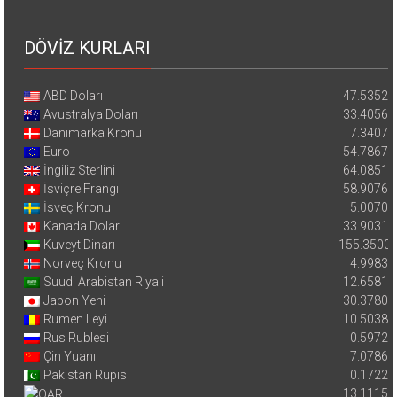
DÖVİZ KURLARI
ABD Doları
47.5352
Avustralya Doları
33.4056
Danimarka Kronu
7.3407
Euro
54.7867
İngiliz Sterlini
64.0851
İsviçre Frangı
58.9076
İsveç Kronu
5.0070
Kanada Doları
33.9031
Kuveyt Dinarı
155.3500
Norveç Kronu
4.9983
Suudi Arabistan Riyali
12.6581
Japon Yeni
30.3780
Rumen Leyi
10.5038
Rus Rublesi
0.5972
Çin Yuanı
7.0786
Pakistan Rupisi
0.1722
13.1115