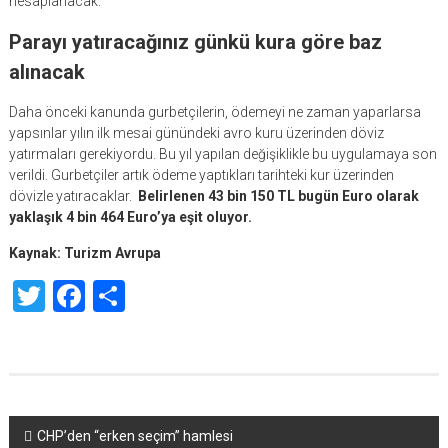
hesaplanacak.
Parayı yatıracağınız günkü kura göre baz
alınacak
Daha önceki kanunda gurbetçilerin, ödemeyi ne zaman yaparlarsa
yapsınlar yılın ilk mesai günündeki avro kuru üzerinden döviz
yatırmaları gerekiyordu. Bu yıl yapılan değişiklikle bu uygulamaya son
verildi. Gurbetçiler artık ödeme yaptıkları tarihteki kur üzerinden
dövizle yatıracaklar.
Belirlenen 43 bin 150 TL bugün Euro olarak
yaklaşık 4 bin 464 Euro’ya eşit oluyor.
Kaynak: Turizm Avrupa
Twitter
Facebook
Share
Yazı
CHP’den “erken seçim” hamlesi