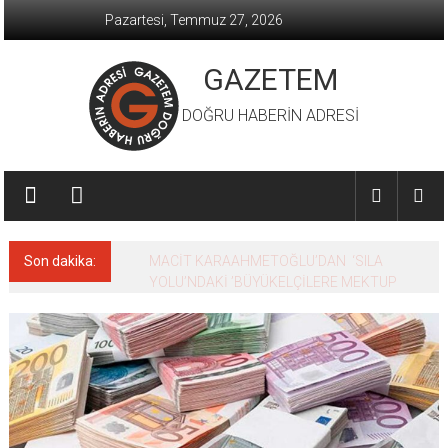
İçeriğe
Pazartesi, Temmuz 27, 2026
geç
GAZETEM
DOĞRU HABERİN ADRESİ
Son dakika:
MACİT KARAAHMETOĞLU’DAN ‘SILA
YOLU’NDAKİ ’BÜYÜKELÇİLERE MEKTUP