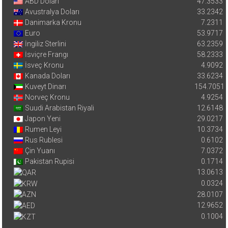
ABD Doları
47.3533
Avustralya Doları
33.2342
Danimarka Kronu
7.2311
Euro
53.9717
İngiliz Sterlini
63.2359
İsviçre Frangı
58.2333
İsveç Kronu
4.9092
Kanada Doları
33.6234
Kuveyt Dinarı
154.7051
Norveç Kronu
4.9254
Suudi Arabistan Riyali
12.6148
Japon Yeni
29.0217
Rumen Leyi
10.3734
Rus Rublesi
0.6102
Çin Yuanı
7.0372
Pakistan Rupisi
0.1714
13.0613
0.0324
28.0107
12.9652
0.1004