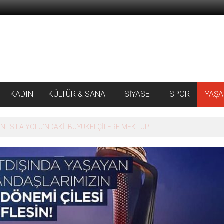
KADIN
KÜLTÜR & SANAT
SİYASET
SPOR
YAŞ
 ‘SILA YOLU’NDAKİ ’BÜYÜKELÇİLERE MEKTUP