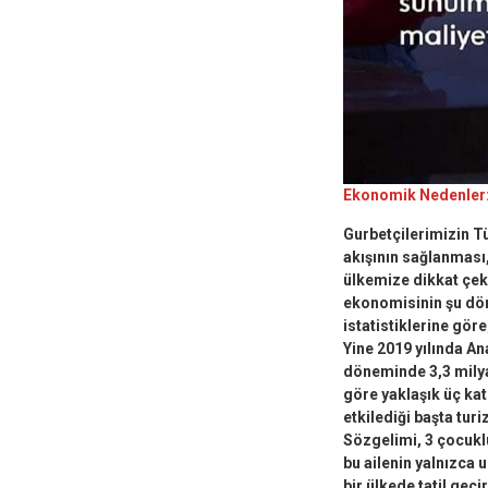
Ekonomik Nedenler: 
Gurbetçilerimizin T
akışının sağlanması,
ülkemize dikkat çek
ekonomisinin şu dön
istatistiklerine gör
Yine 2019 yılında An
döneminde 3,3 milyar
göre yaklaşık üç kat
etkilediği başta tur
Sözgelimi, 3 çocuklu
bu ailenin yalnızca
bir ülkede tatil ge