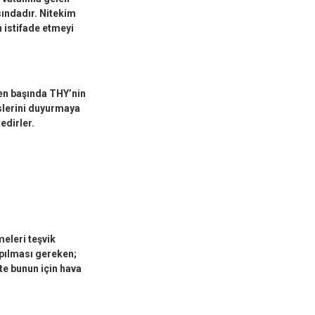
sındadır. Nitekim
n istifade etmeyi
en başında THY’nin
slerini duyurmaya
edirler.
meleri teşvik
apılması gereken;
te bunun için hava