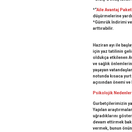
*“
Aile Avantaj Paket
düşürmelerine yardı
*Gümrük İndirimi ve
arttırabilir.
Haziran ayı ile başl
için yaz tatilinin g
oldukça etkilenen Av
ve sağlık önlemlerin
yaşayan vatandaşları
notunda kısaca yurt 
açısından önemi ve b
Psikolojik Nedenler
Gurbetçilerimizin ya
Yapılan araştırmala
uğradıklarını göster
devam ettirmek bakı
vermek, bunun önünd