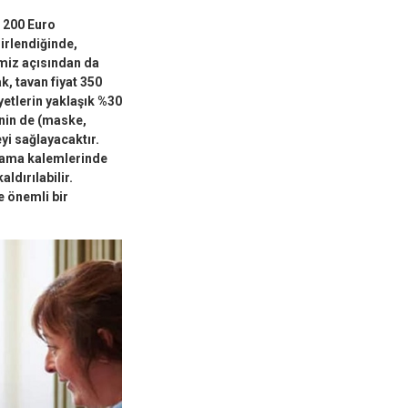
ç 200 Euro
lirlendiğinde,
imiz açısından da
k, tavan fiyat 350
yetlerin yaklaşık %30
nin de (maske,
yi sağlayacaktır.
rcama kalemlerinde
ldırılabilir.
 önemli bir