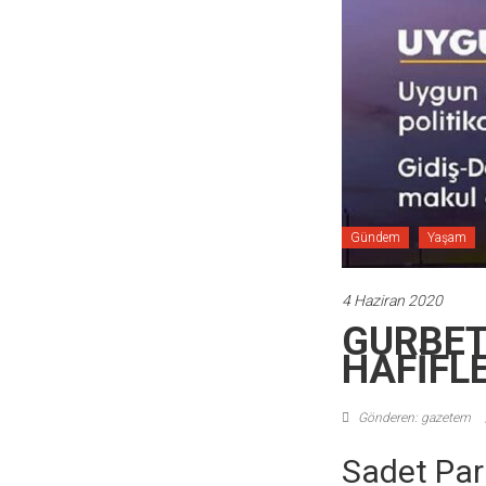
Gündem
Yaşam
4 Haziran 2020
GURBET
HAFİFL
Gönderen: gazetem
Sadet Par