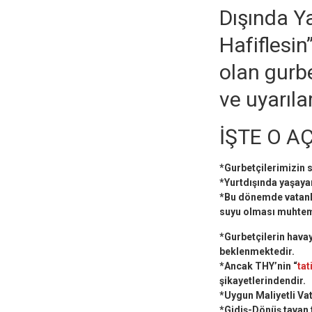
Dışında Y
Hafiflesin
olan gurbe
ve uyarılar
İŞTE O A
*Gurbetçilerimizin s
*Yurtdışında yaşaya
*Bu dönemde vatanla
suyu olması muhtem
*Gurbetçilerin havay
beklenmektedir.
*Ancak THY’nin “
tat
şikayetlerindendir.
*Uygun Maliyetli Vata
*Gidiş-Dönüş tavan f