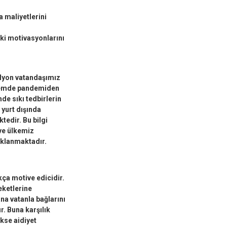
a maliyetlerini
ki motivasyonlarını
ilyon vatandaşımız
dönemde pandemiden
de sıkı tedbirlerin
 yurt dışında
tedir. Bu bilgi
 ve ülkemiz
çıklanmaktadır.
kça motive edicidir.
eketlerine
na vatanla bağlarını
. Buna karşılık
kse aidiyet