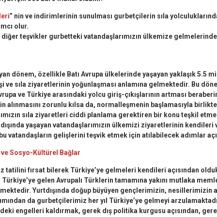
leri
” nin ve indirimlerinin sunulması gurbetçilerin sıla yolculuklarınd
mcı olur.
 diğer teşvikler gurbetteki vatandaşlarımızın ülkemize gelmelerinde
ayan dönem, özellikle Batı Avrupa ülkelerinde yaşayan yaklaşık 5.5 m
elişi ve sıla ziyaretlerinin yoğunlaşması anlamına gelmektedir. Bu 
rupa ve Türkiye arasındaki yolcu giriş-çıkışlarının artması beraberin
in alınmasını zorunlu kılsa da, normalleşmenin başlamasıyla birlikte
mızın sıla ziyaretleri ciddi planlama gerektiren bir konu teşkil etmek
dışında yaşayan vatandaşlarımızın ülkemizi ziyaretlerinin kendileri
u vatandaşların gelişlerini teşvik etmek için atılabilecek adımlar a
 ve Sosyo-Kültürel Bağlar
z tatilini fırsat bilerek Türkiye’ye gelmeleri kendileri açısından oldu
r Türkiye’ye gelen Avrupalı Türklerin tamamına yakını mutlaka meml
mektedir. Yurtdışında doğup büyüyen gençlerimizin, nesillerimizin a
mından da gurbetçilerimiz her yıl Türkiye’ye gelmeyi arzulamaktadır
eki engelleri kaldırmak, gerek dış politika kurgusu açısından, gere