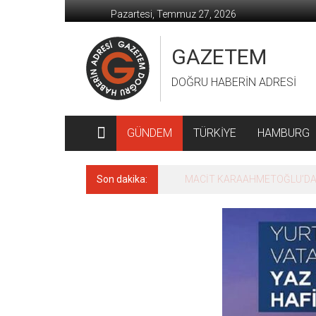
İçeriğe
Pazartesi, Temmuz 27, 2026
geç
GAZETEM
DOĞRU HABERİN ADRESİ
GÜNDEM
TÜRKİYE
HAMBURG
Son dakika:
MACİT KARAAHMETOĞLU’DAN