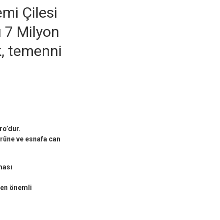
mi Çilesi
ı 7 Milyon
k, temenni
ro’dur.
rüne ve esnafa can
ması
 en önemli