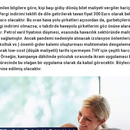
len bilgilere göre, kişi başı gidiş-dönüş bilet maliyeti vergiler hari
rgi indirimi teklifi de dile getirilerek tavan fiyat 300 Euro olarak be
ro olacaktır. Bu oran hava yolu şirketleri açısından da, gurbetçiler
i indirimi olmazsa; o takdirde havayolu şirketlerini göz önüne alara
ir. Petrol varil fiyatının düşmesi, esasında havacılık sektöründe mali
sağlamıştır. Ancak pandemi nedeniyle alınacak izolasyon önlemleri
ı koltuk vs.) önemli gider kalemi oluşturması muhtemelen dengeleme
arak low-cost (düşük maliyetli) tarife içermeyen THY için çeşitli ha
r. Örneğin; kampanya dâhilinde yolculuk sırasında ikram uygulaması ka
recinde bu olağan bir uygulama olarak da kabul görecektir. Böylece
ine edilmiş olacaktır.