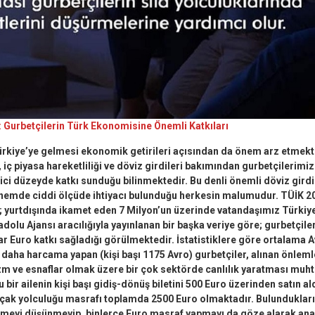
Gurbetçilerin Türk Ekonomisine Önemli Katkıları
ürkiye’ye gelmesi ekonomik getirileri açısından da önem arz etmekt
 iç piyasa hareketliliği ve döviz girdileri bakımından gurbetçilerimiz
ici düzeyde katkı sunduğu bilinmektedir. Bu denli önemli döviz girdi
emde ciddi ölçüde ihtiyacı bulunduğu herkesin malumudur. TÜİK 201
e; yurtdışında ikamet eden 7 Milyon’un üzerinde vatandaşımız Türkiye’
adolu Ajansı aracılığıyla yayınlanan bir başka veriye göre; gurbetçile
 Euro katkı sağladığı görülmektedir. İstatistiklere göre ortalama Av
 daha harcama yapan (kişi başı 1175 Avro) gurbetçiler, alınan önlem
izm ve esnaflar olmak üzere bir çok sektörde canlılık yaratması muh
 bir ailenin kişi başı gidiş-dönüş biletini 500 Euro üzerinden satın a
 uçak yolculuğu masrafı toplamda 2500 Euro olmaktadır. Bulunduklar
çirmeyi düşünmeyip, binlerce Euro masraf yapmayı da göze alarak ana