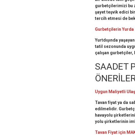
gurbetçilerimizi bu 
şayet teşvik edici bi
tercih etmesi de be
Gurbetçilerin Yurda
Yurtdışında yaşayan
tatil sezonunda uyg
çalışan gurbetçiler, 
SAADET P
ÖNERİLER
Uygun Maliyetli Ulaş
Tavan fiyat ya da sab
edilmelidir. Gurbetç
havayolu şirketlerin
yolu şirketlerinin i
Tavan Fiyat için MAK