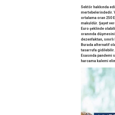
Sektör hakkında edini
mertebelerindedir. Ve
ortalama oran 250 Eu
makuldür. Şayet verg
Euro şeklinde olabil
oranında düşmesini 
dezenfaktan, sınırl
Burada alternatif ol
tasarrufa gidilebili
Esasında pandemi sü
harcama kalemi elim