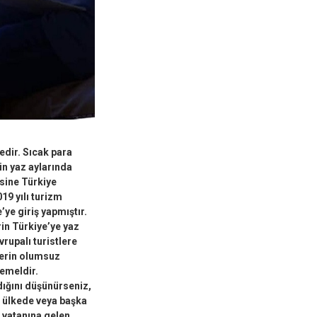
edir. Sıcak para
in yaz aylarında
sine Türkiye
9 yılı turizm
ye giriş yapmıştır.
rin Türkiye’ye yaz
rupalı turistlere
lerin olumsuz
temeldir.
ldığını düşünürseniz,
ı ülkede veya başka
 vatanına gelen