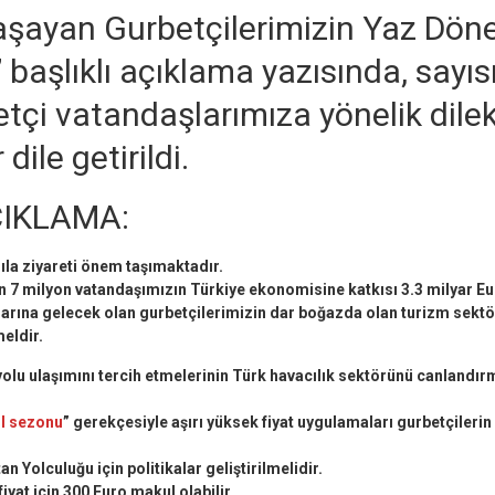
aşayan Gurbetçilerimizin Yaz Döne
” başlıklı açıklama yazısında, sayıs
tçi vatandaşlarımıza yönelik dile
 dile getirildi.
ÇIKLAMA:
ıla ziyareti önem taşımaktadır.
n 7 milyon vatandaşımızın Türkiye ekonomisine katkısı 3.3 milyar Eu
rına gelecek olan gurbetçilerimizin dar boğazda olan turizm sektö
eldir.
olu ulaşımını tercih etmelerinin Türk havacılık sektörünü canlandır
il sezonu
” gerekçesiyle aşırı yüksek fiyat uygulamaları gurbetçilerin
n Yolculuğu için politikalar geliştirilmelidir.
iyat için 300 Euro makul olabilir.