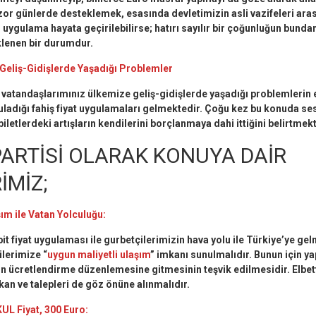
zor günlerde desteklemek, esasında devletimizin asli vazifeleri ara
r uygulama hayata geçirilebilirse; hatırı sayılır bir çoğunluğun bunda
klenen bir durumdur.
 Geliş-Gidişlerde Yaşadığı Problemler
 vatandaşlarımınız ülkemize geliş-gidişlerde yaşadığı problemlerin 
uladığı fahiş fiyat uygulamaları gelmektedir. Çoğu kez bu konuda se
biletlerdeki artışların kendilerini borçlanmaya dahi ittiğini belirtmekt
ARTİSİ OLARAK KONUYA DAİR
İMİZ;
ım ile Vatan Yolculuğu:
it fiyat uygulaması ile gurbetçilerimizin hava yolu ile Türkiye’ye gel
ilerimize “
uygun maliyetli ulaşım
” imkanı sunulmalıdır. Bunun için y
in ücretlendirme düzenlemesine gitmesinin teşvik edilmesidir. Elbet
mkan ve talepleri de göz önüne alınmalıdır.
UL Fiyat, 300 Euro: