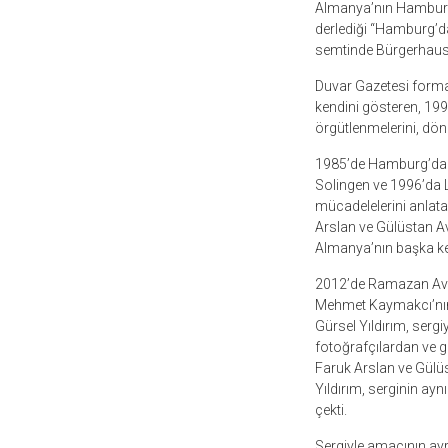
Almanya’nın Hamburg ke
derlediği “Hamburg’da
semtinde Bürgerhaus
Duvar Gazetesi format
kendini gösteren, 199
örgütlenmelerini, döne
1985’de Hamburg’da N
Solingen ve 1996’da L
mücadelelerini anlata
Arslan ve Gülüstan Av
Almanya’nın başka ken
2012’de Ramazan Avcı’
Mehmet Kaymakcı’nın a
Gürsel Yıldırım, sergi
fotoğrafçılardan ve ga
Faruk Arslan ve Gülüst
Yıldırım, serginin ayn
çekti.
Sergiyle amacının ayr