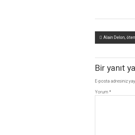
Yazı
Alain Delon, öten
dolaşımı
Bir yanıt y
E-posta adresiniz ya
Yorum
*