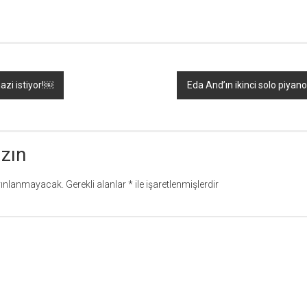
azi istiyor!￼
Eda And’ın ikinci solo piyan
azın
yınlanmayacak.
Gerekli alanlar
*
ile işaretlenmişlerdir