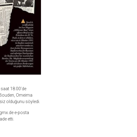
saat 18:00’de
edi Bouden, Omeima
tsiz olduğunu söyledi.
2@gmx.de e-posta
de etti.