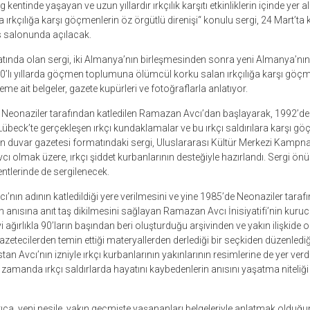
ntinde yaşayan ve uzun yıllardır ırkçılık karşıtı etkinliklerin içinde yer al
 ırkçılığa karşı göçmenlerin öz örgütlü direnişi“ konulu sergi, 24 Mart’ta
 salonunda açılacak.
ında olan sergi, iki Almanya’nın birleşmesinden sonra yeni Almanya’nın 
0’lı yıllarda göçmen toplumuna ölümcül korku salan ırkçılığa karşı göçm
me ait belgeler, gazete kupürleri ve fotoğraflarla anlatıyor.
eonaziler tarafından katledilen Ramazan Avcı’dan başlayarak, 1992’de
übeck’te gerçekleşen ırkçı kundaklamalar ve bu ırkçı saldırılara karşı gö
n duvar gazetesi formatındaki sergi, Uluslararası Kültür Merkezi Kampna
cı olmak üzere, ırkçı şiddet kurbanlarının desteğiyle hazırlandı. Sergi 
tlerinde de sergilenecek.
nın adının katledildiği yere verilmesini ve yine 1985’de Neonaziler taraf
nısına anıt taş dikilmesini sağlayan Ramazan Avcı İnisiyatifi’nin kuruc
yi ağırlıkla 90’ların başından beri oluşturduğu arşivinden ve yakın ilişkide 
zetecilerden temin ettiği materyallerden derlediği bir seçkiden düzenlediği
an Avcı’nın izniyle ırkçı kurbanlarının yakınlarının resimlerine de yer verd
ı zamanda ırkçı saldırlarda hayatını kaybedenlerin anısını yaşatma niteliği 
ıca, yeni nesile, yakın geçmişte yaşananları belgeleriyle anlatmak olduğ