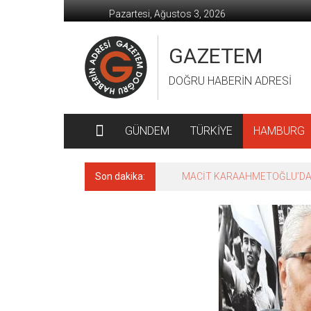
İçeriğe
Pazartesi, Ağustos 3, 2026
geç
GAZETEM
DOĞRU HABERİN ADRESİ
GÜNDEM
TÜRKİYE
HAMBURG
Son dakika:
Dünyanın en büyüğü İspanya!