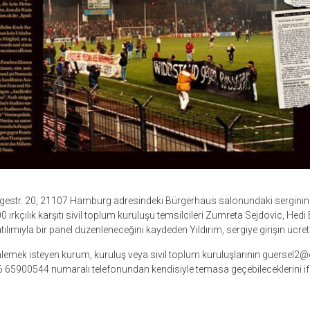
estr. 20, 21107 Hamburg adresindeki Bürgerhaus salonundaki serginin 
00 ırkçılık karşıtı sivil toplum kuruluşu temsilcileri Zumreta Sejdovic, H
tılımıyla bir panel düzenleneceğini kaydeden Yıldırım, sergiye girişin ücre
enlemek isteyen kurum, kuruluş veya sivil toplum kuruluşlarının guersel
65900544 numaralı telefonundan kendisiyle temasa geçebileceklerini ifa
r
ebook
hare