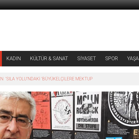
KADIN
KÜLTÜR & SANAT
SİYASET
SPOR
YAŞ