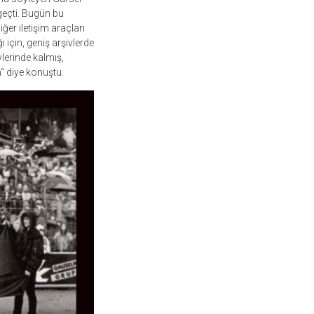
 geçti. Bugün bu
er iletişim araçları
 için, geniş arşivlerde
lerinde kalmış,
 diye konuştu.