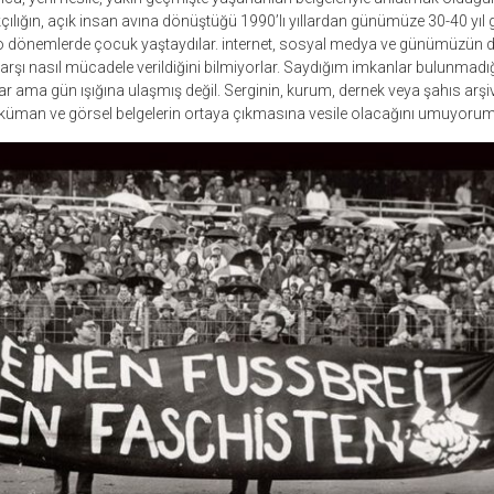
ırkçılığın, açık insan avına dönüştüğü 1990’lı yıllardan günümüze 30-40 yıl
, o dönemlerde çocuk yaştaydılar. internet, sosyal medya ve günümüzün diğ
karşı nasıl mücadele verildiğini bilmiyorlar. Saydığım imkanlar bulunmadığı
ar ama gün ışığına ulaşmış değil. Serginin, kurum, dernek veya şahıs arşiv
üman ve görsel belgelerin ortaya çıkmasına vesile olacağını umuyorum“