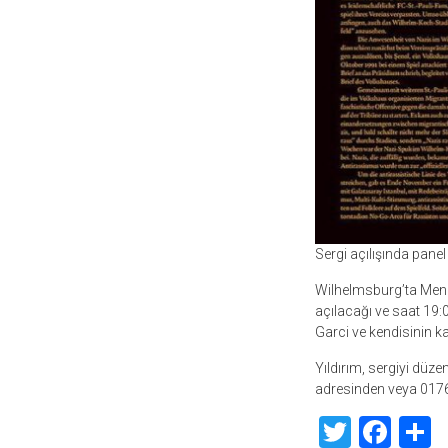
Sergi açılışında panel
Wilhelmsburg’ta Meng
açılacağı ve saat 19:
Garci ve kendisinin ka
Yıldırım, sergiyi düz
adresinden veya 0176 
Twitte
Fac
S