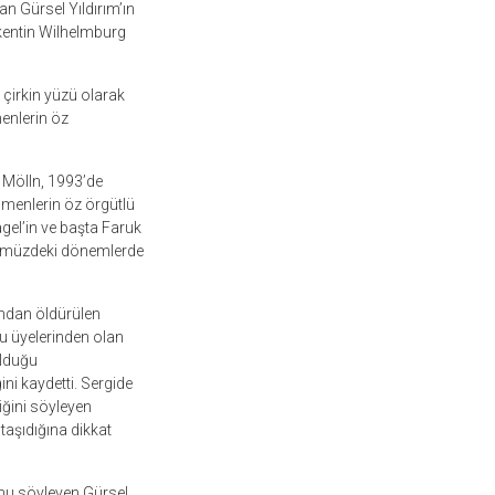
an Gürsel Yıldırım’ın
 kentin Wilhelmburg
çirkin yüzü olarak
enlerin öz
 Mölln, 1993’de
çmenlerin öz örgütlü
gel’in ve başta Faruk
önümüzdeki dönemlerde
ından öldürülen
u üyelerinden olan
olduğu
ni kaydetti. Sergide
iğini söyleyen
taşıdığına dikkat
unu söyleyen Gürsel