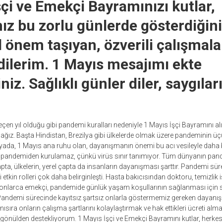
şçi ve Emekçi Bayramınızı kutlar,
ız bu zorlu günlerde gösterdiğin
 önem taşıyan, özverili çalışmala
 dilerim. 1 Mayıs mesajımı ekte
iniz. Sağlıklı günler diler, saygılar
geçen yıl olduğu gibi pandemi kuralları nedeniyle 1 Mayıs İşçi Bayramını 
ğız. Başta Hindistan, Brezilya gibi ülkelerde olmak üzere pandeminin ü
da, 1 Mayıs ana ruhu olan, dayanışmanın önemi bu acı vesileyle daha be
na pandemiden kurulamaz, çünkü virüs sınır tanımıyor. Tüm dünyanın pa
apta, ülkelerin, yerel çapta da insanların dayanışması şarttır. Pandemi sü
etkin rolleri çok daha belirginleşti. Hasta bakıcısından doktoru, temizlik
yonlarca emekçi, pandemide günlük yaşam koşullarının sağlanması için sa
 Pandemi sürecinde kayıtsız şartsız onlarla göstermemiz gereken dayanış
ısıra onların çalışma şartlarını kolaylaştırmak ve hak ettikleri ücreti alma
 gönülden destekliyorum. 1 Mayıs İşçi ve Emekçi Bayramını kutlar, herkes