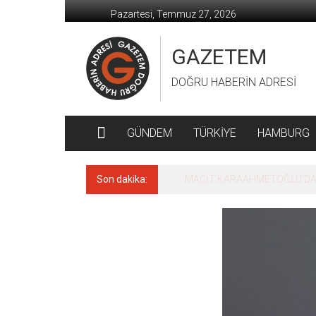
İçeriğe
Pazartesi, Temmuz 27, 2026
geç
GAZETEM
DOĞRU HABERİN ADRESİ
GÜNDEM
TÜRKİYE
HAMBURG
Son dakika:
MACİT KARAAHMETOĞLU’DAN