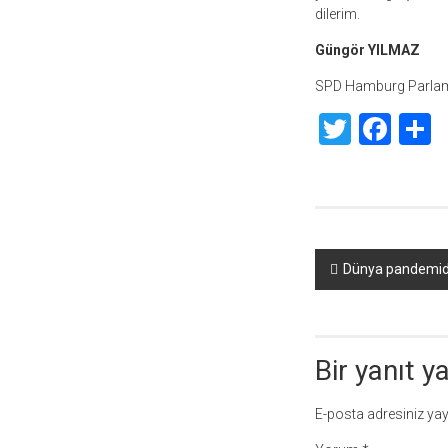
dilerim.
Güngör YILMAZ
SPD Hamburg Parlame
Twitte
Fac
S
Yazı
Dünya pandemide 
dolaşımı
Bir yanıt y
E-posta adresiniz ya