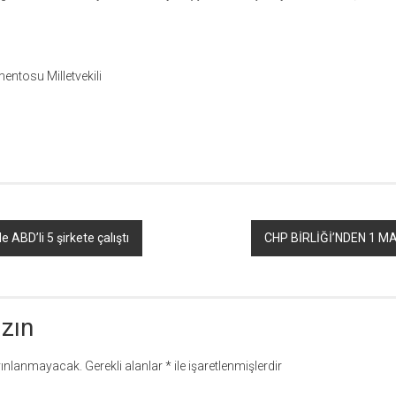
ntosu Milletvekili
r
ebook
hare
ABD’li 5 şirkete çalıştı
CHP BİRLİĞİ’NDEN 1 M
azın
yınlanmayacak.
Gerekli alanlar
*
ile işaretlenmişlerdir