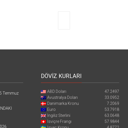
DÖVİZ KURLARI
ABD Doları
47.2497
5 Temmuz
Avustralya Doları
33.0952
Danimarka Kronu
7.2069
’NDAKİ
Euro
53.7918
İngiliz Sterlini
63.0648
İsviçre Frangı
57.9844
026
İsveç Kronu
4.8772