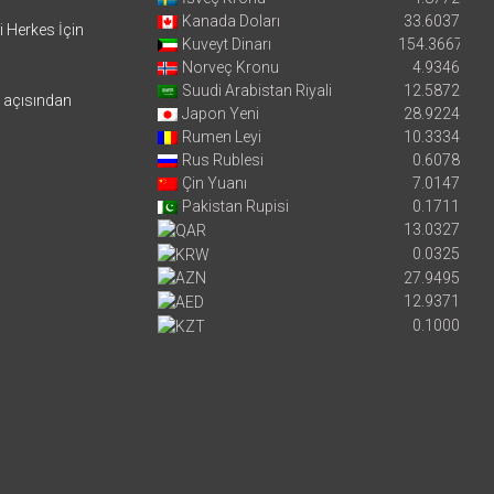
Kanada Doları
33.6037
i Herkes İçin
Kuveyt Dinarı
154.3667
Norveç Kronu
4.9346
Suudi Arabistan Riyali
12.5872
i açısından
Japon Yeni
28.9224
Rumen Leyi
10.3334
Rus Rublesi
0.6078
Çin Yuanı
7.0147
Pakistan Rupisi
0.1711
13.0327
0.0325
27.9495
12.9371
0.1000