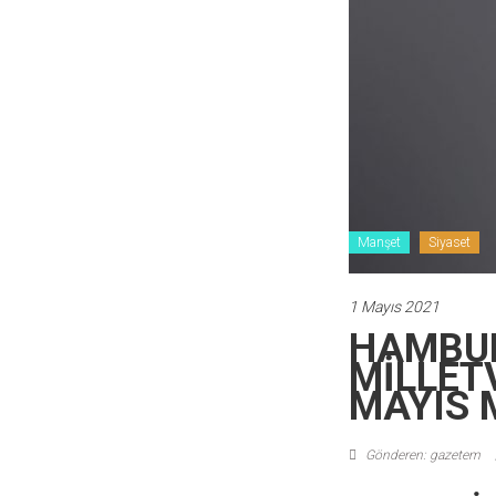
Manşet
Siyaset
1 Mayıs 2021
HAMBUR
MİLLET
MAYIS 
Gönderen: gazetem