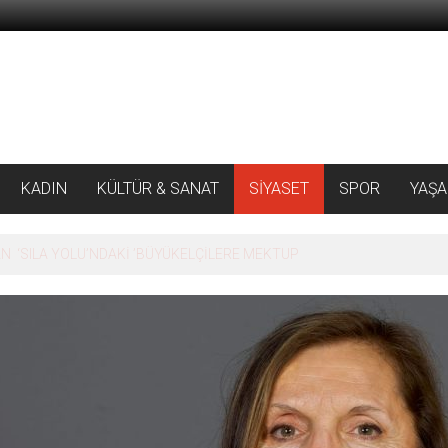
KADIN
KÜLTÜR & SANAT
SİYASET
SPOR
YAŞ
 ‘SILA YOLU’NDAKİ ’BÜYÜKELÇİLERE MEKTUP