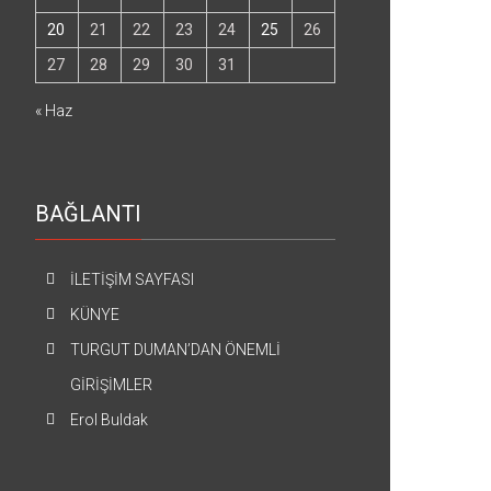
20
21
22
23
24
25
26
27
28
29
30
31
« Haz
BAĞLANTI
İLETİŞİM SAYFASI
KÜNYE
TURGUT DUMAN’DAN ÖNEMLİ
GİRİŞİMLER
Erol Buldak