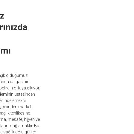
iz
rınızda
ımı
alışık olduğumuz
çüncü dalgasının
lirgin ortaya çıkıyor.
ndeminin üstesinden
recinde emekçi
 işçisinden market
ğlık tehlikesine
ma, mesafe, hijyen ve
larını sağlamaktır. Bu
e sağlık dolu günler