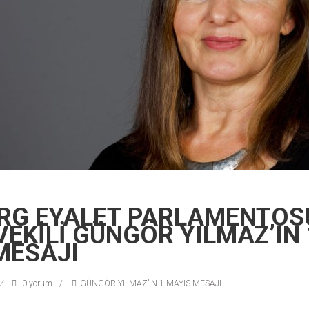
G EYALET PARLAMENTOS
VEKİLİ GÜNGÖR YILMAZ’IN 
MESAJI
0 yorum
GÜNGÖR YILMAZ’IN 1 MAYIS MESAJI