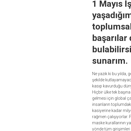
1 Mayıs İ
yaşadığım
toplumsal
başarılar
bulabilirs
sunarım.
Ne yazık ki bu yılda, 
şekilde kutlayamayaca
kasıp kavurduğu dünya
Hiçbir ülke tek başı
gelmesi için global ç
insanların toplumdaki 
kasiyerine kadar mil
rağmen çalışıyorlar.
maske kurallarının yan
yönde tüm girişimleri