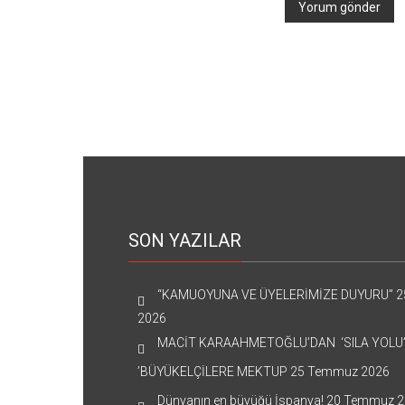
SON YAZILAR
“KAMUOYUNA VE ÜYELERİMİZE DUYURU”
2
2026
MACİT KARAAHMETOĞLU’DAN ‘SILA YOLU
’BÜYÜKELÇİLERE MEKTUP
25 Temmuz 2026
Dünyanın en büyüğü İspanya!
20 Temmuz 2