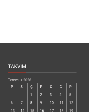
TAKVİM
Temmuz 2026
P
S
Ç
P
C
C
P
1
2
3
4
5
6
7
8
9
10
11
12
13
14
15
16
17
18
19