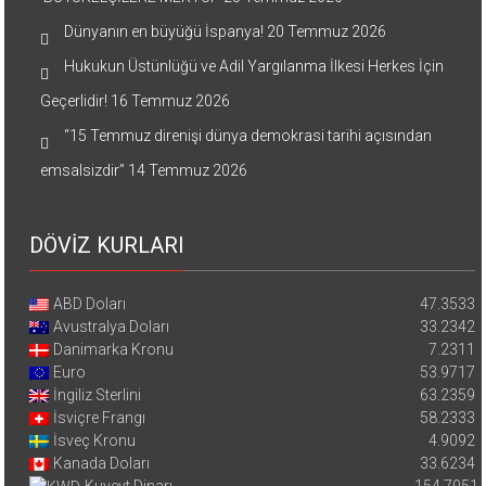
Dünyanın en büyüğü İspanya!
20 Temmuz 2026
Hukukun Üstünlüğü ve Adil Yargılanma İlkesi Herkes İçin
Geçerlidir!
16 Temmuz 2026
“15 Temmuz direnişi dünya demokrasi tarihi açısından
emsalsizdir”
14 Temmuz 2026
DÖVİZ KURLARI
ABD Doları
47.3533
Avustralya Doları
33.2342
Danimarka Kronu
7.2311
Euro
53.9717
İngiliz Sterlini
63.2359
İsviçre Frangı
58.2333
İsveç Kronu
4.9092
Kanada Doları
33.6234
Kuveyt Dinarı
154.7051