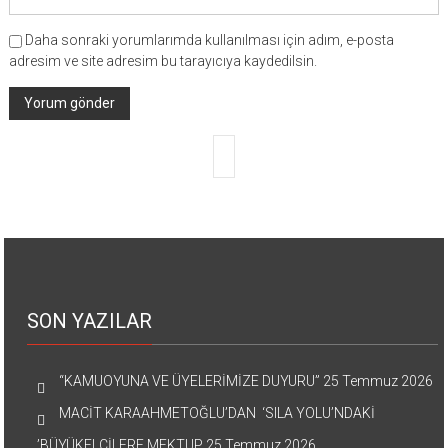
Daha sonraki yorumlarımda kullanılması için adım, e-posta
adresim ve site adresim bu tarayıcıya kaydedilsin.
SON YAZILAR
“KAMUOYUNA VE ÜYELERİMİZE DUYURU”
25 Temmuz 2026
MACİT KARAAHMETOĞLU’DAN ‘SILA YOLU’NDAKİ
’BÜYÜKELÇİLERE MEKTUP
25 Temmuz 2026