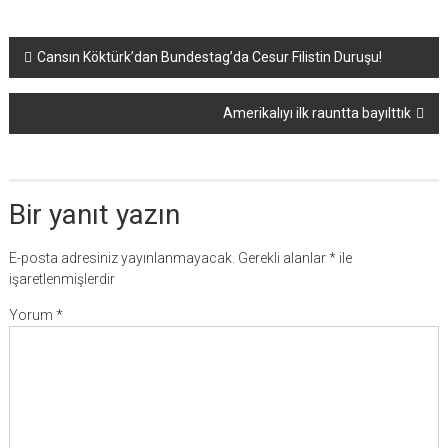
Yazı
Cansın Köktürk’dan Bundestag’da Cesur Filistin Duruşu!
dolaşımı
Amerikalıyı ilk rauntta bayılttık
Bir yanıt yazın
E-posta adresiniz yayınlanmayacak.
Gerekli alanlar
*
ile
işaretlenmişlerdir
Yorum
*