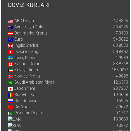
DÖVİZ KURLARI
ABD Doları
47.4305
Avustralya Doları
33.4295
Danimarka Kronu
7.3130
Euro
54.5822
İngiliz Sterlini
63.8830
İsviçre Frangı
58.8482
İsveç Kronu
4.9939
Kanada Doları
33.8768
Kuveyt Dinarı
155.0078
Norveç Kronu
4.9898
Suudi Arabistan Riyali
12.6310
Japon Yeni
29.7257
Rumen Leyi
10.4608
Rus Rublesi
0.5995
Çin Yuanı
7.0672
Pakistan Rupisi
0.1717
13.0883
0.0332