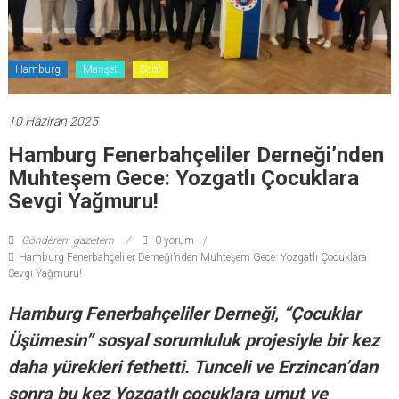
Hamburg
Manşet
Spor
10 Haziran 2025
Hamburg Fenerbahçeliler Derneği’nden
Muhteşem Gece: Yozgatlı Çocuklara
Sevgi Yağmuru!
Gönderen: gazetem
0 yorum
Hamburg Fenerbahçeliler Derneği’nden Muhteşem Gece: Yozgatlı Çocuklara
Sevgi Yağmuru!
Hamburg Fenerbahçeliler Derneği, “Çocuklar
Üşümesin” sosyal sorumluluk projesiyle bir kez
daha yürekleri fethetti. Tunceli ve Erzincan’dan
sonra bu kez Yozgatlı çocuklara umut ve