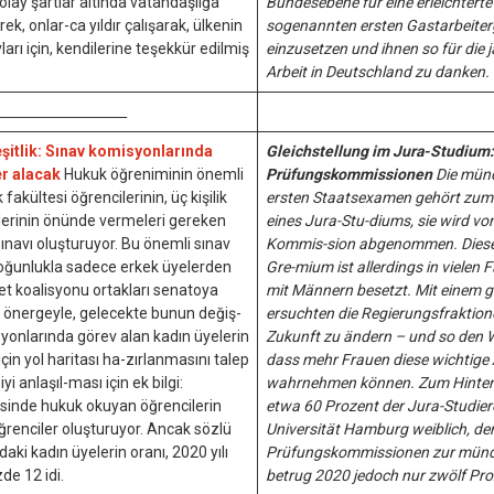
lay şartlar altında vatandaşlığa
Bundesebene für eine erleichterte
rek, onlar-ca yıldır çalışarak, ülkenin
sogenannten ersten Gastarbeiter
arı için, kendilerine teşekkür edilmiş
einzusetzen und ihnen so für die 
Arbeit in Deutschland zu danken.
____________________
şitlik: Sınav komisyonlarında
Gleichstellung im Jura-Studium:
er alacak
Hukuk öğreniminin önemli
Prüfungskommissionen
Die münd
fakültesi öğrencilerinin, üç kişilik
ersten Staatsexamen gehört zum 
erinin önünde vermeleri gereken
eines Jura-Stu-diums, sie wird von
sınavı oluşturuyor. Bu önemli sınav
Kommis-sion abgenommen. Diese
oğunlukla sadece erkek üyelerden
Gre-mium ist allerdings in vielen F
 koalisyonu ortakları senatoya
mit Männern besetzt. Mit einem
r önergeyle, gelecekte bunun değiş-
ersuchten die Regierungsfraktion
yonlarında görev alan kadın üyelerin
Zukunft zu ändern – und so den 
 için yol haritası ha-zırlanmasını talep
dass mehr Frauen diese wichtige
iyi anlaşıl-ması için ek bilgi:
wahrnehmen können. Zum Hinter
sinde hukuk okuyan öğrencilerin
etwa 60 Prozent der Jura-Studier
ğrenciler oluşturuyor. Ancak sözlü
Universität Hamburg weiblich, der
aki kadın üyelerin oranı, 2020 yılı
Prüfungskommissionen zur münd
de 12 idi.
betrug 2020 jedoch nur zwölf Pro