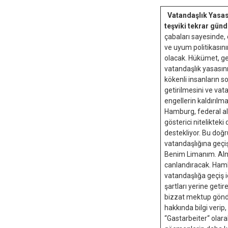
Vatandaşlık Yasa
teşviki tekrar gün
çabaları sayesinde,
ve uyum politikası
olacak. Hükümet, ge
vatandaşlık yasası
kökenli insanların 
getirilmesini ve vat
engellerin kaldırılm
Hamburg, federal al
gösterici nitelikteki 
destekliyor. Bu doğ
vatandaşlığına geçiş
Benim Limanım. Alm
canlandıracak. Ham
vatandaşlığa geçiş i
şartları yerine geti
bizzat mektup gönde
hakkında bilgi verip,
“Gastarbeiter“ olara