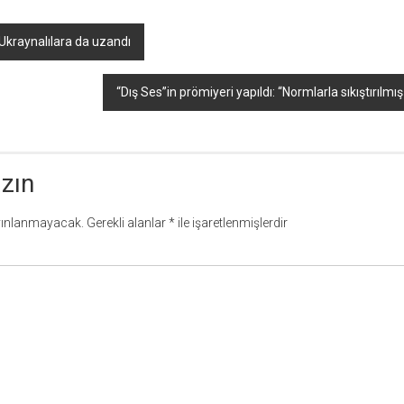
Ukraynalılara da uzandı
“Dış Ses”in prömiyeri yapıldı: “Normlarla sıkıştırılmı
azın
yınlanmayacak.
Gerekli alanlar
*
ile işaretlenmişlerdir