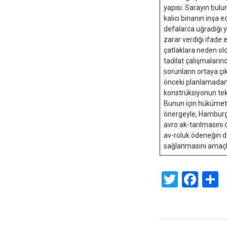
yapısı. Sarayın bulun
kalıcı binanın inşa ed
defalarca uğradığı ya
zarar verdiği ifade 
çatlaklara neden ol
tadilat çalışmaların
sorunların ortaya çı
önceki planlamadan f
konstrüksiyonun tek 
Bunun için hükümet k
önergeyle, Hamburg
avro ak-tarılmasını
av-roluk ödeneğin 
sağlanmasını amaçlı
Twitte
Fac
S