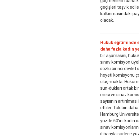
göçmenlerin daha ko
geçişleri teşvik edile
kalkınmasındaki payl
olacak.
____________________
Hukuk eğitiminde e
daha fazla kadın y
bir aşamasını, hukuk 
sınav komisyon üyel
sözlü birinci devlet 
heyeti komisyonu ç
oluş-makta. Hükümet
sun-dukları ortak bi
mesi ve sınav komis
sayısının artırılması
ettiler. Talebin daha 
Hamburg Üniversite
yüzde 60’ını kadın ö
sınav komisyonlarınd
itibarıyla sadece yüz