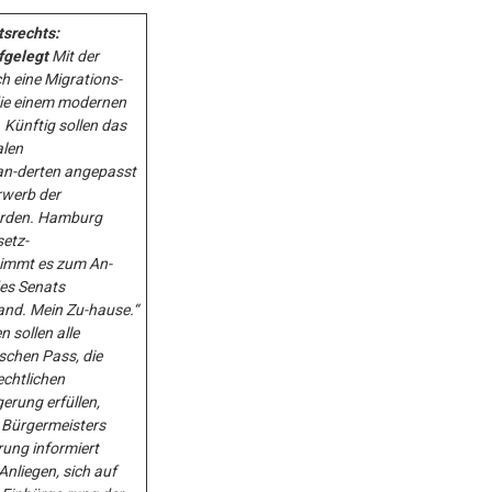
srechts:
fgelegt
Mit der
h eine Migrations-
 die einem modernen
Künftig sollen das
alen
an-derten angepasst
rwerb der
erden. Hamburg
etz-
immt es zum An-
des Senats
nd. Mein Zu-hause.“
 sollen alle
chen Pass, die
echtlichen
erung erfüllen,
 Bürgermeisters
rung informiert
Anliegen, sich auf