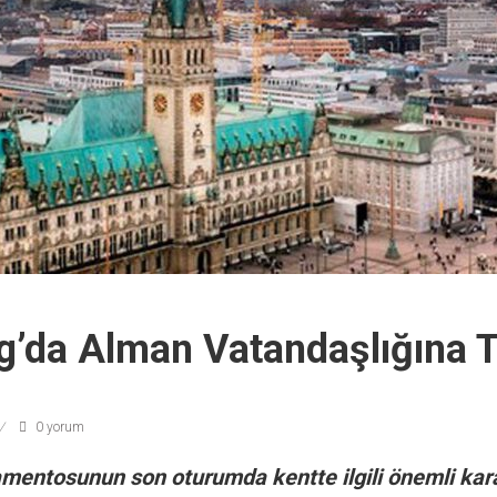
’da Alman Vatandaşlığına T
0 yorum
entosunun son oturumda kentte ilgili önemli karar