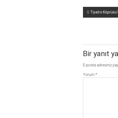
Yazı
Tiyatro Köprüsü 
dolaşımı
Bir yanıt y
E-posta adresiniz ya
Yorum
*