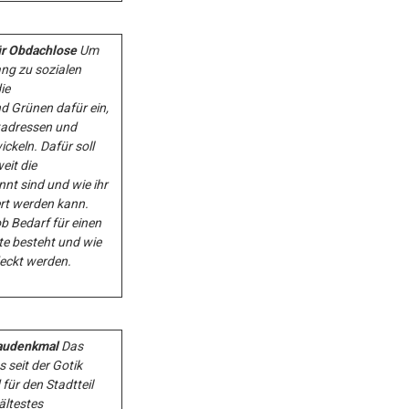
ür Obdachlose
Um
g zu sozialen
ie
d Grünen dafür ein,
tadressen und
keln. Dafür soll
eit die
nt sind und wie ihr
rt werden kann.
b Bedarf für einen
te besteht und wie
deckt werden.
Baudenkmal
Das
seit der Gotik
ür den Stadtteil
ltestes