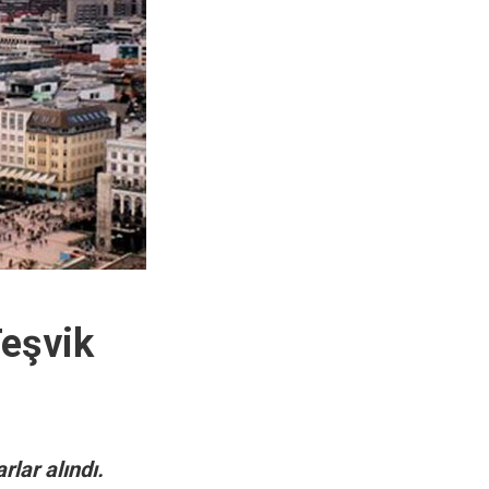
eşvik
lar alındı.