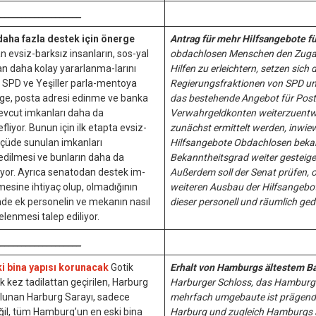
____________________
daha fazla destek için önerge
Antrag für mehr Hilfsangebote f
evsiz-barksız insanların, sos-yal
obdachlosen Menschen den Zugan
n daha kolay yararlanma-larını
Hilfen zu erleichtern, setzen sich d
 SPD ve Yeşiller parla-mentoya
Regierungsfraktionen von SPD un
ge, posta adresi edinme ve banka
das bestehende Angebot für Pos
evcut imkanları daha da
Verwahrgeldkonten weiterzuentwic
liyor. Bunun için ilk etapta evsiz-
zunächst ermittelt werden, inwiew
ölçüde sunulan imkanları
Hilfsangebote Obdachlosen bekan
t edilmesi ve bunların daha da
Bekanntheitsgrad weiter gesteige
üyor. Ayrıca senatodan destek im-
Außerdem soll der Senat prüfen, o
lmesine ihtiyaç olup, olmadığının
weiteren Ausbau der Hilfsangebo
ğinde ek personelin ve mekanın nasıl
dieser personell und räumlich ge
elenmesi talep ediliyor.
____________________
i bina yapısı korunacak
Gotik
Erhalt von Hamburgs ältestem 
 kez tadilattan geçirilen, Harburg
Harburger Schloss, das Hamburgs 
lunan Harburg Sarayı, sadece
mehrfach umgebaute ist prägend f
eğil, tüm Hamburg’un en eski bina
Harburg und zugleich Hamburgs ä