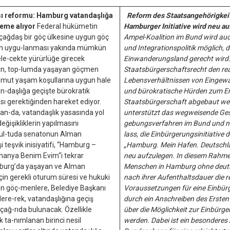
sı reformu: Hamburg vatandaşlığa
Reform des Staatsangehörigkeit
deme alıyor
Federal hükümetin
Hamburger Initiative wird neu au
 çağdaş bir göç ülkesine uygun göç
Ampel-Koalition im Bund wird auc
nın uygu-lanması yakında mümkün
und Integrationspolitik möglich,
le-cekte yürürlüğe girecek
Einwanderungsland gerecht wird. 
nın, top-lumda yaşayan göçmen
Staatsbürgerschaftsrecht den re
somut yaşam koşullarına uygun hale
Lebensverhältnissen von Eingew
an-daşlığa geçişte bürokratik
und bürokratische Hürden zum E
ası gerektiğinden hareket ediyor.
Staatsbürgerschaft abgebaut w
an-da, vatandaşlık yasasında yol
unterstützt das wegweisende Ges
değişikliklerin yapılmasını
gebungsverfahren im Bund und n
rul-tuda senatonun Alman
lass, die Einbürgerungsinitiative 
i teşvik inisiyatifi, “Hamburg –
„Hamburg. Mein Hafen. Deutschla
anya Benim Evim“i tekrar
neu aufzulegen. In diesem Rahmen
burg’da yaşayan ve Alman
Menschen in Hamburg ohne deuts
çin gerekli oturum süresi ve hukuki
nach ihrer Aufenthaltsdauer die r
ren göç-menlere, Belediye Başkanı
Voraussetzungen für eine Einbürg
re-rek, vatandaşlığına geçiş
durch ein Anschreiben des Ersten
 çağ-rıda bulunacak. Özellikle
über die Möglichkeit zur Einbürge
k ta-nımlanan birinci nesil
werden. Dabei ist ein besonderes 