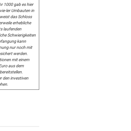
r 1000 gab es hier
vie-ler Umbauten in
weist das Schloss
erweile erhebliche
ts laufenden
che Schwierigkeiten
Abfangung kann
nung nur noch mit
esichert werden.
tionen mit einem
Euro aus dem
reitstellen.
 den investiven
ehen.