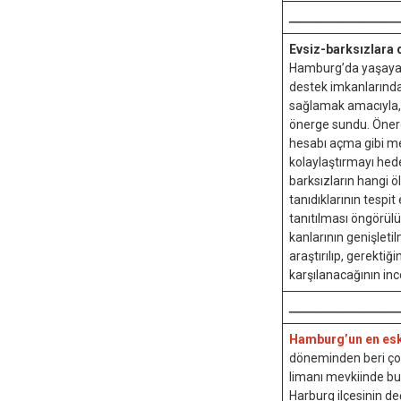
____________________
Evsiz-barksızlara 
Hamburg’da yaşayan 
destek imkanlarında
sağlamak amacıyla,
önerge sundu. Öner
hesabı açma gibi m
kolaylaştırmayı hedef
barksızların hangi 
tanıdıklarının tespi
tanıtılması öngörül
kanlarının genişleti
araştırılıp, gerekti
karşılanacağının inc
____________________
Hamburg’un en esk
döneminden beri çok
limanı mevkiinde bu
Harburg ilçesinin d