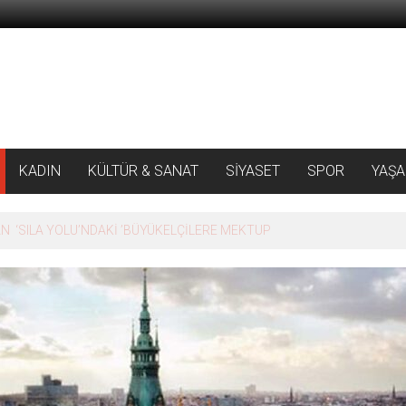
KADIN
KÜLTÜR & SANAT
SİYASET
SPOR
YAŞ
 ‘SILA YOLU’NDAKİ ’BÜYÜKELÇİLERE MEKTUP