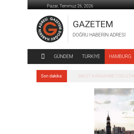
İçeriğe
Pazar, Temmuz 26, 2026
geç
GAZETEM
DOĞRU HABERİN ADRESİ
GÜNDEM
TÜRKİYE
HAMBURG
Son dakika:
MACİT KARAAHMETOĞLU’DAN