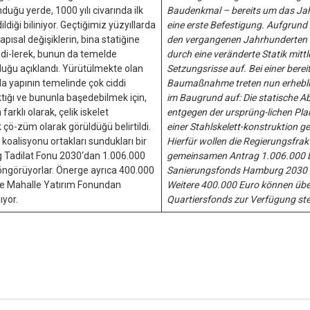
duğu yerde, 1000 yılı civarında ilk
Baudenkmal – bereits um das Jah
ildiği biliniyor. Geçtiğimiz yüzyıllarda
eine erste Befestigung. Aufgrund 
pısal değişiklerin, bina statiğine
den vergangenen Jahrhunderten 
edi-lerek, bunun da temelde
durch eine veränderte Statik mittl
duğu açıklandı. Yürütülmekte olan
Setzungsrisse auf. Bei einer berei
da yapının temelinde çok ciddi
Baumaßnahme treten nun erhebli
ktığı ve bununla başedebilmek için,
im Baugrund auf: Die statische 
arklı olarak, çelik iskelet
entgegen der ursprüng-lichen Pla
çö-züm olarak görüldüğü belirtildi.
einer Stahlskelett-konstruktion g
oalisyonu ortakları sundukları bir
Hierfür wollen die Regierungsfrak
 Tadilat Fonu 2030‘dan 1.006.000
gemeinsamen Antrag 1.006.000 
 öngörüyorlar. Önerge ayrıca 400.000
Sanierungsfonds Hamburg 2030 be
de Mahalle Yatırım Fonundan
Weitere 400.000 Euro können über
yor.
Quartiersfonds zur Verfügung st
r
ebook
hare