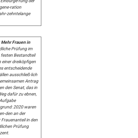
 Einbürge-rung der
gene-ration
jahr-zehntelange
 Mehr Frauen in
liche Prüfung im
festen Bestandteil
 einer dreiköpfigen
s entscheidende
ällen ausschließ-lich
 gemeinsamen Antrag
en den Senat, das in
Weg dafür zu ebnen,
 Aufgabe
grund: 2020 waren
en-den an der
 Frauenanteil in den
lichen Prüfung
zent.