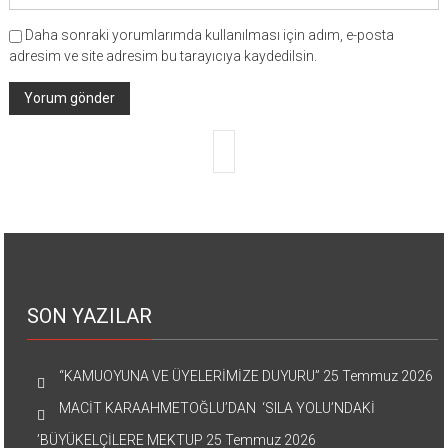
Daha sonraki yorumlarımda kullanılması için adım, e-posta
adresim ve site adresim bu tarayıcıya kaydedilsin.
SON YAZILAR
“KAMUOYUNA VE ÜYELERİMİZE DUYURU”
25 Temmuz 2026
MACİT KARAAHMETOĞLU’DAN ‘SILA YOLU’NDAKİ
’BÜYÜKELÇİLERE MEKTUP
25 Temmuz 2026