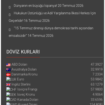
Dünyanın en büyüğü İspanya!
20 Temmuz 2026
Hukukun Üstünlüğü ve Adil Yargılanma İlkesi Herkes İçin
Geçerlidir!
16 Temmuz 2026
“15 Temmuz direnişi dünya demokrasi tarihi açısından
emsalsizdir”
14 Temmuz 2026
DÖVİZ KURLARI
ABD Doları
47.3927
Avustralya Doları
32.9919
Danimarka Kronu
7.2334
Euro
53.9842
İngiliz Sterlini
63.1279
İsviçre Frangı
57.9800
İsveç Kronu
4.9064
Kanada Doları
33.6596
Kuveyt Dinarı
154.8087