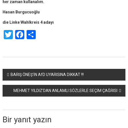
her zaman kullanalım.
Hasan Burgucuoğlu
die Linke Wahlkreis 4 adayı
Twitter
Facebook
Share
Yazı
BARIŞ ÖNEŞ’İN AfD UYARISINA DİKKAT !!!
dolaşımı
MEHMET YILDIZ’DAN ANLAMLI SÖZLERLE SEÇİM ÇAĞRISI
Bir yanıt yazın