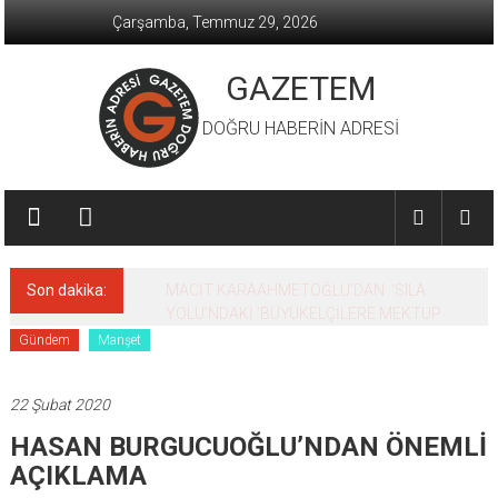
İçeriğe
Çarşamba, Temmuz 29, 2026
geç
GAZETEM
DOĞRU HABERİN ADRESİ
Son dakika:
MACİT KARAAHMETOĞLU’DAN ‘SILA
YOLU’NDAKİ ’BÜYÜKELÇİLERE MEKTUP
Gündem
Manşet
22 Şubat 2020
HASAN BURGUCUOĞLU’NDAN ÖNEMLİ
AÇIKLAMA