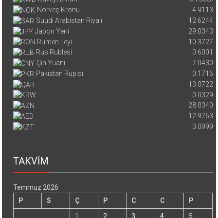
Norveç Kronu
4.9113
Suudi Arabistan Riyali
12.6244
Japon Yeni
29.0343
Rumen Leyi
10.3727
Rus Rublesi
0.6001
Çin Yuanı
7.0430
Pakistan Rupisi
0.1716
13.0722
0.0329
28.0340
12.9763
0.0999
TAKVİM
Temmuz 2026
P
S
Ç
P
C
C
P
1
2
3
4
5