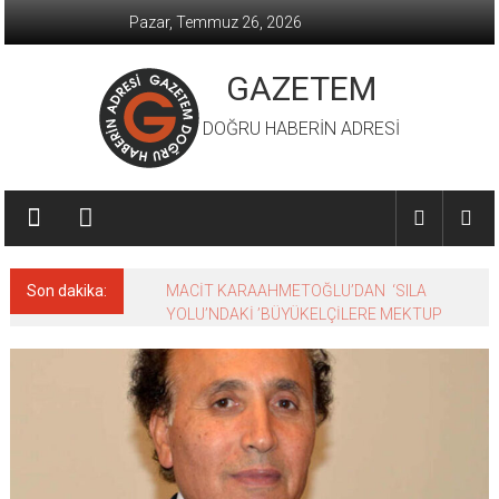
İçeriğe
Pazar, Temmuz 26, 2026
geç
GAZETEM
DOĞRU HABERİN ADRESİ
Son dakika:
MACİT KARAAHMETOĞLU’DAN ‘SILA
YOLU’NDAKİ ’BÜYÜKELÇİLERE MEKTUP