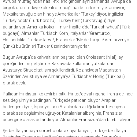
Avrupa mutfağından nasıl etkilendiğinden aynı zamanda. Avrupa’da
birçok ürün Türkiye kökenli olmadığı halde Türk ismiyle tanınıyor,
Meksika tavuğu olan hindiye Amerikalılar ‘Turkey’ diyor, İngilizler
‘Turkey cock’ (Türk horozu), ‘Turkey hen’ (Türk tavuğu) diye
adlandırıyor, Amerika kökenli mısır İngiltere’de ‘Turkish wheat’ (Türk
buğdayı), Almanlar ‘Türkisch Korn’, İtalyanlar ‘Granturco’,
Hollandalılar ‘Turkse tarwe’, Fransızlar ‘Ble de Turquie’ ismini veriyor.
Çünkü bu ürünleri Türkler üzerinden tanıyorlar.
Bugün Avrupa’da kahvaltıların baş tacı olan Croissant (hilal), ay
çöreğinden bir geliştirme. Baklavada kullanılan yufkalardan
Avusturya Strudel tatlısını şekillendirdi. Koz helvası Macaristan
üzerinden Avusturya ve Almanya’ya Türkischer Honig (Türk balı)
olarak geçti.
Patlıcan Hindistan kökenli bir bitki, Hintçe’de vatingana, İran’a gelince
ses değişimiyle badingan, Türkçede patlıcan oluyor, Araplar
bedengen diyor, İspanyolların Araplardan aldığı kelime berenjena
olarak ses değişimine uğruyor, Katalanlar alberginia, Fransızlar
aubergine olarak adlandırıyor. Almanlar Fransızca’dan birebir alıyor.
Şerbet İtalyancaya sorbetto olarak uyarlanıyor, Türk şerbeti İtalya