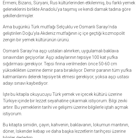
Ermeni, Bizans, Süryani, Rus kültürlerinden etkilenmiş, bu farklı yemek
geleneklerini birlikte Anadolu’ya taşımış ve kendi damak tadına göre
şekillendirmişler.
Ama bugünkü Türk mutfağı Selçuklu ve Osmanlı Sarayı’nda
geliştirilen Doğu’yla Akdeniz mutfağının iç içe geçtiği kozmopolit
zengin bir yemek kültürünün ürünü.
Osmanlı Sarayı’na aşçı ustaları alınırken, uygulamalı baklava
sınavından geçiyorlar. Aşçı adaylarının tepsiye 100 kat yufka
sığdırması gerekiyor. Tepsi fırına verilmeden önce 50-60 cm
yükseklikten üzerine demir para bırakılıyor. Demir paranın tüm yufka
katmanlarını delerek tepsiye tık etmesi gerekiyor, yoksa aşçı ustası
adayı sınavı kaybediyor.
İşte bu kitapla okuyucuyu Türk yemek ve içecek kültürü üzerine
Türkiye içinde bir lezzet seyahatine çıkarmak istiyorum. Bilgi zevki
artırır. Bu yemeklerin tarihi ve gelişimi üzerine bilgilerle iştah açmak
istiyorum.
Bu kitapta simidin, çayın, kahvenin, baklavanın, lokumun mantının,
döner, İskender kebap ve daha başka lezzetlerin tarihçesi üzerine
bilgiler derledim.