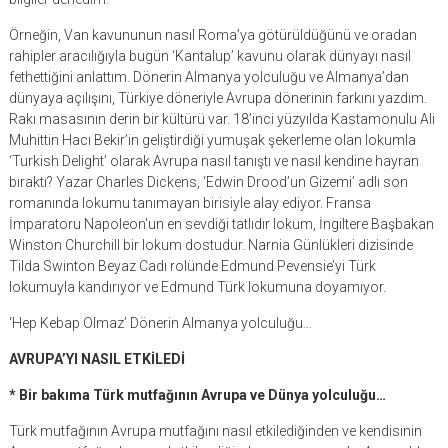
Örneğin, Van kavununun nasıl Roma’ya götürüldüğünü ve oradan
rahipler aracılığıyla bugün ‘Kantalup’ kavunu olarak dünyayı nasıl
fethettiğini anlattım. Dönerin Almanya yolculuğu ve Almanya’dan
dünyaya açılışını, Türkiye döneriyle Avrupa dönerinin farkını yazdım.
Rakı masasının derin bir kültürü var. 18’inci yüzyılda Kastamonulu Ali
Muhittin Hacı Bekir’in geliştirdiği yumuşak şekerleme olan lokumla
‘Turkish Delight’ olarak Avrupa nasıl tanıştı ve nasıl kendine hayran
bıraktı? Yazar Charles Dickens, ‘Edwin Drood’un Gizemi’ adlı son
romanında lokumu tanımayan birisiyle alay ediyor. Fransa
İmparatoru Napoleon’un en sevdiği tatlıdır lokum, İngiltere Başbakan
Winston Churchill bir lokum dostudur. Narnia Günlükleri dizisinde
Tilda Swinton Beyaz Cadı rolünde Edmund Pevensie’yi Türk
lokumuyla kandırıyor ve Edmund Türk lokumuna doyamıyor.
‘Hep Kebap Olmaz’ Dönerin Almanya yolculuğu…
AVRUPA’YI NASIL ETKİLEDİ
* Bir bakıma Türk mutfağının Avrupa ve Dünya yolculuğu…
Türk mutfağının Avrupa mutfağını nasıl etkilediğinden ve kendisinin