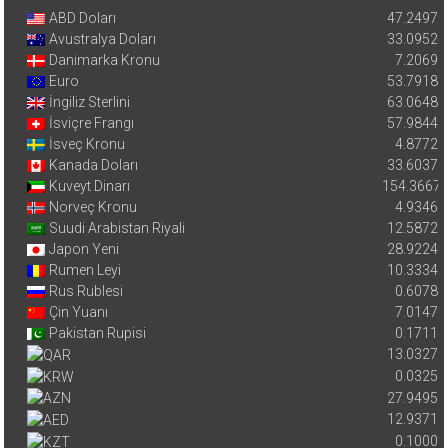
ABD Doları
47.2497
Avustralya Doları
33.0952
Danimarka Kronu
7.2069
Euro
53.7918
İngiliz Sterlini
63.0648
İsviçre Frangı
57.9844
İsveç Kronu
4.8772
Kanada Doları
33.6037
Kuveyt Dinarı
154.3667
Norveç Kronu
4.9346
Suudi Arabistan Riyali
12.5872
Japon Yeni
28.9224
Rumen Leyi
10.3334
Rus Rublesi
0.6078
Çin Yuanı
7.0147
Pakistan Rupisi
0.1711
13.0327
0.0325
27.9495
12.9371
0.1000