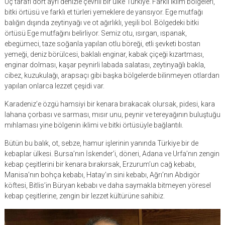
Üç tarafı dört ayrı denizle çevrili bir ülke Türkiye. Farklı iklim bölgeleri,
bitki örtüsü ve farklı et türleri yemeklere de yansıyor. Ege mutfağı
balığın dışında zeytinyağı ve ot ağırlıklı, yeşili bol. Bölgedeki bitki
örtüsü Ege mutfağını belirliyor. Semiz otu, ısırgan, ıspanak,
ebegümeci, taze soğanla yapılan otlu böreği, etli şevketi bostan
yemeği, deniz börülcesi, baklalı enginar, kabak çiçeği kızartması,
enginar dolması, kaşar peynirli labada salatası, zeytinyağlı bakla,
cibez, kuzukulağı, arapsaçı gibi başka bölgelerde bilinmeyen otlardan
yapılan onlarca lezzet çeşidi var.
Karadeniz’e özgü hamsiyi bir kenara bırakacak olursak, pidesi, kara
lahana çorbası ve sarması, mısır unu, peynir ve tereyağının buluştuğu
mıhlaması yine bölgenin iklimi ve bitki örtüsüyle bağlantılı.
Bütün bu balık, ot, sebze, hamur işlerinin yanında Türkiye bir de
kebaplar ülkesi. Bursa’nın İskender’i, döneri, Adana ve Urfa’nın zengin
kebap çeşitlerini bir kenara bırakırsak, Erzurum’un cağ kebabı,
Manisa’nın bohça kebabı, Hatay’ın sini kebabı, Ağrı’nın Abdigör
köftesi, Bitlis’in Büryan kebabı ve daha saymakla bitmeyen yöresel
kebap çeşitlerine, zengin bir lezzet kültürüne sahibiz.