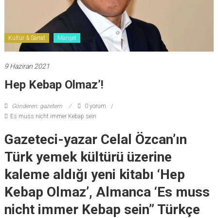
Kültür & Sanat
Manşet
9 Haziran 2021
Hep Kebap Olmaz’!
Gönderen: gazetem
0 yorum
Es muss nicht immer Kebap sein
Gazeteci-yazar Celal Özcan’ın
Türk yemek kültürü üzerine
kaleme aldığı yeni kitabı ‘Hep
Kebap Olmaz’, Almanca ‘Es muss
nicht immer Kebap sein” Türkçe