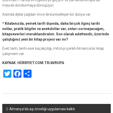
üzerinden Fransa ve İngiltere’ye geçiyor ve zamanla Avrupa’da
meyveli dondurmaya dönüşüyor.
Aslında dijital çağdan önce de küreselleşen bir dünya var.
* Kitabınızda, yemek tarifi dışında, daha birçok ilginç tarihi
notlar, pratik bilgiler ve anekdotlar var, onları sormayacağım,
kitapseverleri meraklandıralım. Son olarak adettendir, üzerinde
çalıştığınız yeni bir kitap projesi var mı?
Evet, tarih, tarihi eser kaçakçılığı, mitoloji içerikli Almanca bir kitap
çalışmam var.
KAYNAK: HÜRRİYET.COM.TR/AVRUPA
Twitter
Facebook
Share
Yazı
Almanya’da aşı önceliği uygulaması kalktı