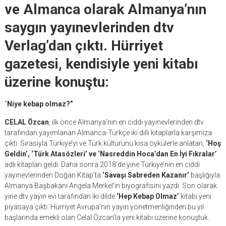
ve Almanca olarak Almanya’nın
saygın yayınevlerinden dtv
Verlag’dan çıktı. Hürriyet
gazetesi, kendisiyle yeni kitabı
üzerine konuştu:
“
Niye kebap olmaz?”
CELAL Özcan
, ilk önce Almanya’nın en ciddi yayınevlerinden dtv
tarafından yayımlanan Almanca-Türkçe iki dilli kitaplarla karşımıza
çıktı. Sırasıyla Türkiye’yi ve Türk kültürünü kısa öykülerle anlatan,
‘Hoş
Geldin’, ‘Türk Atasözleri’ ve ‘Nasreddin Hoca’dan En İyi Fıkralar’
adlı kitapları geldi. Daha sonra 2018’de yine Türkiye’nin en ciddi
yayınevlerinden Doğan Kitap’ta
‘Savaşı Sabreden Kazanır’
başlığıyla
Almanya Başbakanı Angela Merkel’in biyografisini yazdı. Son olarak
yine dtv yayın evi tarafından iki dilde
‘Hep Kebap Olmaz’
kitabı yeni
piyasaya çıktı. Hürriyet Avrupa’nın yayın yönetmenliğinden bu yıl
başlarında emekli olan Celal Özcan’la yeni kitabı üzerine konuştuk.