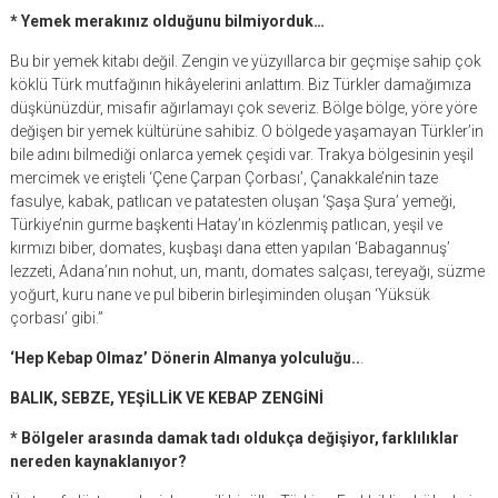
* Yemek merakınız olduğunu bilmiyorduk…
Bu bir yemek kitabı değil. Zengin ve yüzyıllarca bir geçmişe sahip çok
köklü Türk mutfağının hikâyelerini anlattım. Biz Türkler damağımıza
düşkünüzdür, misafir ağırlamayı çok severiz. Bölge bölge, yöre yöre
değişen bir yemek kültürüne sahibiz. O bölgede yaşamayan Türkler’in
bile adını bilmediği onlarca yemek çeşidi var. Trakya bölgesinin yeşil
mercimek ve erişteli ‘Çene Çarpan Çorbası’, Çanakkale’nin taze
fasulye, kabak, patlıcan ve patatesten oluşan ‘Şaşa Şura’ yemeği,
Türkiye’nin gurme başkenti Hatay’ın közlenmiş patlıcan, yeşil ve
kırmızı biber, domates, kuşbaşı dana etten yapılan ‘Babagannuş’
lezzeti, Adana’nın nohut, un, mantı, domates salçası, tereyağı, süzme
yoğurt, kuru nane ve pul biberin birleşiminden oluşan ‘Yüksük
çorbası’ gibi.”
‘Hep Kebap Olmaz’ Dönerin Almanya yolculuğu..
.
BALIK, SEBZE, YEŞİLLİK VE KEBAP ZENGİNİ
* Bölgeler arasında damak tadı oldukça değişiyor, farklılıklar
nereden kaynaklanıyor?