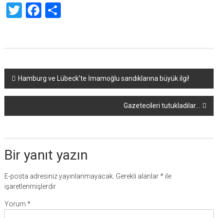
Twitter
Facebook
Share
Yazı
Hamburg ve Lübeck’te İmamoğlu sandıklarına büyük ilgi!
dolaşımı
Gazetecileri tutukladılar…
Bir yanıt yazın
E-posta adresiniz yayınlanmayacak.
Gerekli alanlar
*
ile
işaretlenmişlerdir
Yorum
*