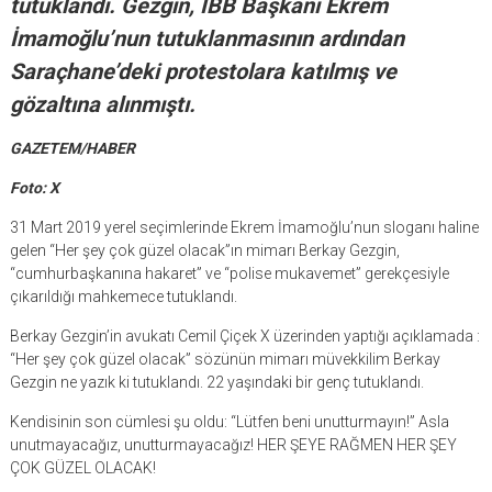
tutuklandı. Gezgin, İBB Başkanı Ekrem
İmamoğlu’nun tutuklanmasının ardından
Saraçhane’deki protestolara katılmış ve
gözaltına alınmıştı.
GAZETEM/HABER
Foto: X
31 Mart 2019 yerel seçimlerinde Ekrem İmamoğlu’nun sloganı haline
gelen “Her şey çok güzel olacak”ın mimarı Berkay Gezgin,
“cumhurbaşkanına hakaret” ve “polise mukavemet” gerekçesiyle
çıkarıldığı mahkemece tutuklandı.
Berkay Gezgin’in avukatı Cemil Çiçek X üzerinden yaptığı açıklamada :
“Her şey çok güzel olacak” sözünün mimarı müvekkilim Berkay
Gezgin ne yazık ki tutuklandı. 22 yaşındaki bir genç tutuklandı.
Kendisinin son cümlesi şu oldu: “Lütfen beni unutturmayın!” Asla
unutmayacağız, unutturmayacağız! HER ŞEYE RAĞMEN HER ŞEY
ÇOK GÜZEL OLACAK!