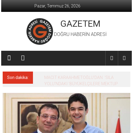
İçeriğe
Pazar, Temmuz 26, 2026
geç
GAZETEM
DOĞRU HABERİN ADRESİ
Son dakika:
MACİT KARAAHMETOĞLU’DAN ‘SILA
YOLU’NDAKİ ’BÜYÜKELÇİLERE MEKTUP