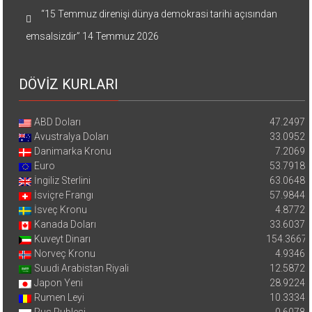
“15 Temmuz direnişi dünya demokrasi tarihi açısından
emsalsizdir”
14 Temmuz 2026
DÖVİZ KURLARI
ABD Doları
47.2497
Avustralya Doları
33.0952
Danimarka Kronu
7.2069
Euro
53.7918
İngiliz Sterlini
63.0648
İsviçre Frangı
57.9844
İsveç Kronu
4.8772
Kanada Doları
33.6037
Kuveyt Dinarı
154.3667
Norveç Kronu
4.9346
Suudi Arabistan Riyali
12.5872
Japon Yeni
28.9224
Rumen Leyi
10.3334