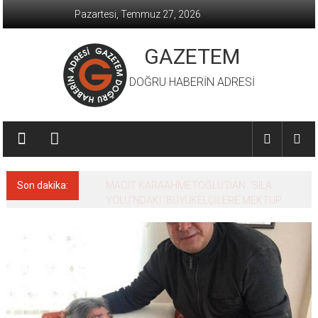
İçeriğe
Pazartesi, Temmuz 27, 2026
geç
GAZETEM
DOĞRU HABERİN ADRESİ
Son dakika:
MACİT KARAAHMETOĞLU’DAN ‘SILA
YOLU’NDAKİ ’BÜYÜKELÇİLERE MEKTUP