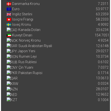
Danimarka Kronu
7.2311
Euro
53.9717
İngiliz Sterlini
63.2359
İsviçre Frangı
58.2333
İsveç Kronu
4.9092
Kanada Doları
33.6234
Kuveyt Dinarı
154.7051
Norveç Kronu
4.9254
Suudi Arabistan Riyali
12.6148
Japon Yeni
29.0217
Rumen Leyi
10.3734
Rus Rublesi
0.6102
Çin Yuanı
7.0372
Pakistan Rupisi
0.1714
13.0613
0.0324
28.0107
12.9652
0.1004