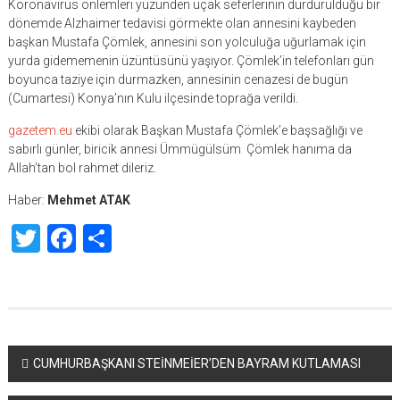
Koronavirüs önlemleri yüzünden uçak seferlerinin durdurulduğu bir
dönemde Alzhaimer tedavisi görmekte olan annesini kaybeden
başkan Mustafa Çömlek, annesini son yolculuğa uğurlamak için
yurda gidememenin üzüntüsünü yaşıyor. Çömlek’in telefonları gün
boyunca taziye için durmazken, annesinin cenazesi de bugün
(Cumartesi) Konya’nın Kulu ilçesinde toprağa verildi.
gazetem.eu
ekibi olarak Başkan Mustafa Çömlek’e başsağlığı ve
sabırlı günler, biricik annesi Ümmügülsüm Çömlek hanıma da
Allah’tan bol rahmet dileriz.
Haber:
Mehmet ATAK
Twitter
Facebook
Share
Yazı
CUMHURBAŞKANI STEİNMEİER’DEN BAYRAM KUTLAMASI
dolaşımı