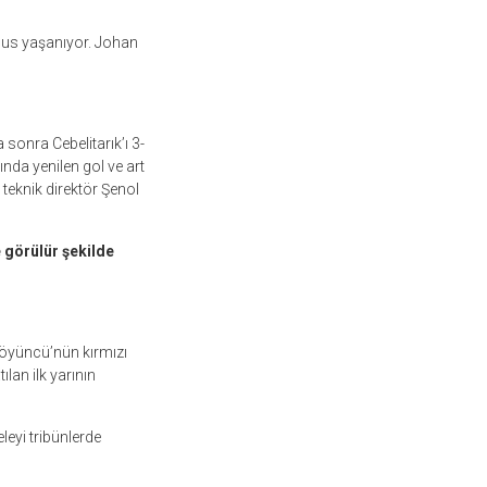
kâbus yaşanıyor. Johan
onra Cebelitarık’ı 3-
nda yenilen gol ve art
 teknik direktör Şenol
 görülür şekilde
Söyüncü’nün kırmızı
lan ilk yarının
leyi tribünlerde