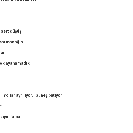
 sert düşüş
 darmadağın
bi
ile dayanamadık
k
s
 Yollar ayrılıyor.. Güneş batıyor!
t
 aynı facia
r
ebook
hare