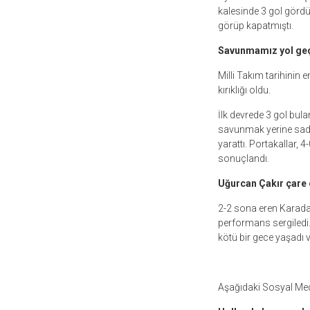
kalesinde 3 gol gördü
görüp kapatmıştı.
Savunmamız yol geç
Milli Takım tarihinin 
kırıklığı oldu.
İlk devrede 3 gol bul
savunmak yerine sadec
yarattı. Portakallar, 4
sonuçlandı.
Uğurcan Çakır çare
2-2 sona eren Karada
performans sergiledi.
kötü bir gece yaşadı 
**
Aşağıdaki Sosyal Med