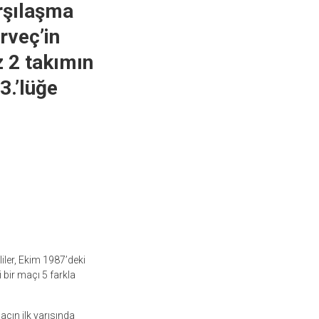
arşılaşma
rveç’in
z 2 takımın
3.’lüğe
liler, Ekim 1987’deki
 bir maçı 5 farkla
açın ilk yarısında