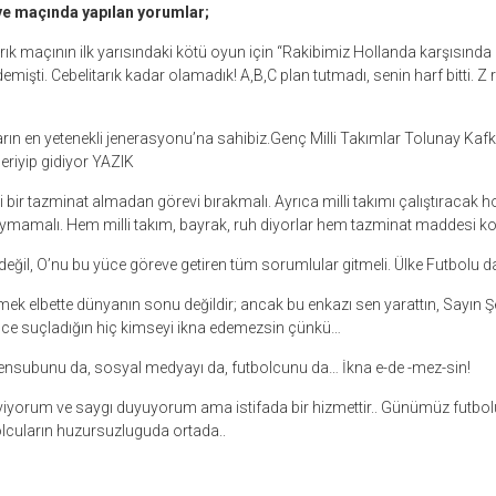
ye maçında yapılan yorumlar;
rık maçının ilk yarısındaki kötü oyun için “Rakibimiz Hollanda karşısında
emişti. Cebelitarık kadar olamadık! A,B,C plan tutmadı, senin harf bitti. 
ların en yetenekli jenerasyonu’na sahibiz.Genç Milli Takımlar Tolunay Kafk
eriyip gidiyor YAZIK
bir tazminat almadan görevi bırakmalı. Ayrıca milli takımı çalıştıracak
mamalı. Hem milli takım, bayrak, ruh diyorlar hem tazminat maddesi ko
ğil, O’nu bu yüce göreve getiren tüm sorumlular gitmeli. Ülke Futbolu da 
ek elbette dünyanın sonu değildir; ancak bu enkazı sen yarattın, Sayın Şe
nce suçladığın hiç kimseyi ikna edemezsin çünkü…
mensubunu da, sosyal medyayı da, futbolcunu da… İkna e-de -mez-sin!
viyorum ve saygı duyuyorum ama istifada bir hizmettir.. Günümüz futbo
lcuların huzursuzluguda ortada..