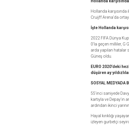
Hollanda karşısında 
Hollanda karşısında il
Cruijff Arena’da orta
İşte Hollanda karşıs
2022 FIFA Dünya Kupas
0’la geçen milliler, 
arda yapılan hatalar s
Güneş oldu.
EURO 2020’deki hezi
düşüren ay yıldızlıl
SOSYAL MEDYADA B
55’inci saniyede Davy
kartıyla ve Depay’ın a
ardından ikinci yarın
Hayal kırıklığı yaşay
izleyen gurbetçi seyirc