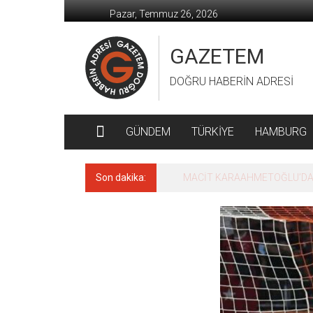
İçeriğe
Pazar, Temmuz 26, 2026
geç
GAZETEM
DOĞRU HABERİN ADRESİ
GÜNDEM
TÜRKİYE
HAMBURG
Son dakika:
MACİT KARAAHMETOĞLU’DAN