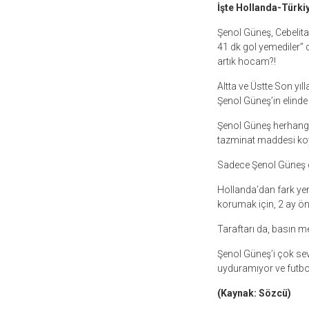
İşte Hollanda-Türki
Şenol Güneş, Cebelita
41 dk gol yemediler” d
artık hocam?!
Altta ve Üstte Son yıl
Şenol Güneş’in elinde 
Şenol Güneş herhangi 
tazminat maddesi koy
Sadece Şenol Güneş de
Hollanda’dan fark yem
korumak için, 2 ay ö
Taraftarı da, basın 
Şenol Güneş’i çok se
uyduramıyor ve futbo
(Kaynak: Sözcü)