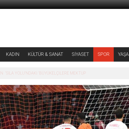
KADIN
KÜLTÜR & SANAT
SİYASET
SPOR
YAŞ
 ‘SILA YOLU’NDAKİ ’BÜYÜKELÇİLERE MEKTUP