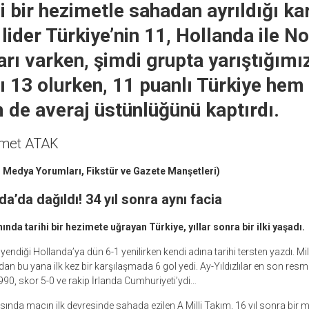
ihi bir hezimetle sahadan ayrıldığı k
lider Türkiye’nin 11, Hollanda ile No
arı varken, şimdi grupta yarıştığımı
ı 13 olurken, 11 puanlı Türkiye hem 
 de averaj üstünlüğünü kaptırdı.
hmet ATAK
l Medya Yorumları, Fikstür ve Gazete Manşetleri)
a’da dağıldı! 34 yıl sonra aynı facia
da tarihi bir hezimete uğrayan Türkiye, yıllar sonra bir ilki yaşadı.
 yendiği Hollanda’ya dün 6-1 yenilirken kendi adına tarihi tersten yazdı. Mil
ndan bu yana ilk kez bir karşılaşmada 6 gol yedi. Ay-Yıldızlılar en son resmi
1990, skor 5-0 ve rakip İrlanda Cumhuriyeti’ydi…
sında maçın ilk devresinde sahada ezilen A Milli Takım, 16 yıl sonra bir m