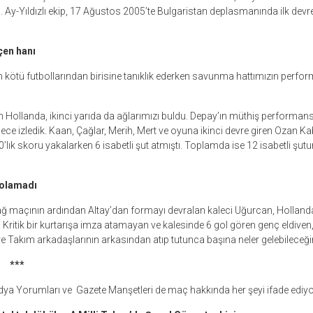
. Ay-Yıldızlı ekip, 17 Ağustos 2005’te Bulgaristan deplasmanında ilk devre
en hanı
en kötü futbollarından birisine tanıklık ederken savunma hattımızın perfor
an Hollanda, ikinci yarıda da ağlarımızı buldu. Depay’ın müthiş performans
e izledik. Kaan, Çağlar, Merih, Mert ve oyuna ikinci devre giren Ozan Kaba
-0’lık skoru yakalarken 6 isabetli şut atmıştı. Toplamda ise 12 isabetli şutun
 olamadı
ğ maçının ardından Altay’dan formayı devralan kaleci Uğurcan, Hollanda’
 Kritik bir kurtarışa imza atamayan ve kalesinde 6 gol gören genç eldive
ve Tak
ım arkada
şlar
ın
ın arkas
ından at
ıp tutunca ba
ş
ına neler gelebilece
ği
*
ya Yorumları ve Gazete Manşetleri de maç hakkında her şeyi ifade ediyo