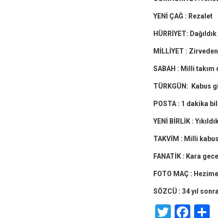
YENİ ÇAĞ : Rezalet
HÜRRİYET: Dağıldık
MİLLİYET : Zirveden
SABAH : Milli takım
TÜRKGÜN: Kabus gi
POSTA : 1 dakika b
YENİ BİRLİK : Yıkıldı
TAKVİM : Milli kabu
FANATİK : Kara gece..
FOTO MAÇ : Hezime
SÖZCÜ : 34 yıl sonra
Twitte
Fac
S