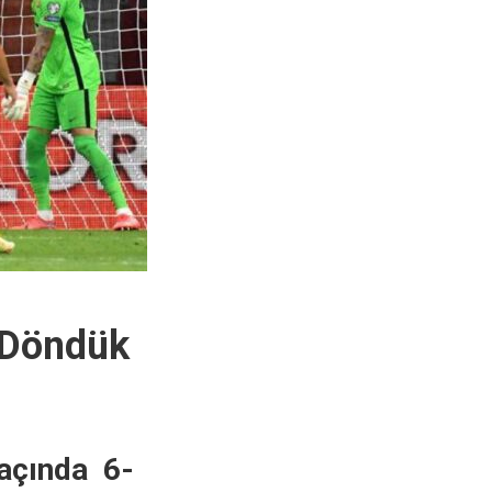
ı Döndük
açında 6-