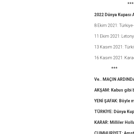
***
2022 Dünya Kupası A
8 Ekim 2021: Türkiye
11 Ekim 2021: Letony
13 Kasım 2021: Türkiy
16 Kasım 2021: Kara
***
Ve.. MAÇIN ARDIN
AKŞAM: Kabus gibi b
YENİ ŞAFAK: Böyle m
TÜRKİYE: Dünya Kup
KARAR: Milliler Holl
CUMHURİYET: Amst