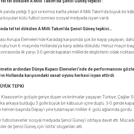
tel tel dökülen A Milli Takım’da Şenol Güneş tepkisi :
k yarıda yediği 3 gol ve kırmızı kartla yıkılan A Milli Takım’da büyük bir 
ya koyulan kötü futbol sonrası sosyal medyada isyan vardı.
ında tel tel dökülen A Milli Takım’da Şenol Güneş tepkisi…
ı Avrupa Elemeleri’nde Karadağ karşısında şok bir kayıp yaşayan, daha s
G Grubu’nun 6. maçında Hollanda’ya karşı adeta döküldü. Henüz maçın başı
onrasında ilk yarıyı 3-0 geride kapatan millilerde eleştirilerin odak noktası
metin ardından Dünya Kupası Elemeleri’nde de performansını gözle
arın Hollanda karşısındaki vasat oyunu herkesi isyan ettirdi.
ÜYÜK TEPKİ
 Klaassen’in golüyle geriye düşen ve kırılmalar yaşayan Türkiye, Çağlar 
rka arkaya bulduğu 3 golle büyük bir kâbusun içine düştü. 3-0 geride kapatı
ın hemen başında Depay’ı yine tutamayan milliler 4. golü ağlarında gördü.
an futbolseverler sosyal medyada Şenol Güneş’i istifaya davet etti. Mücade
iler de Şenol Güneş için ‘istifa’ sloganları attı.