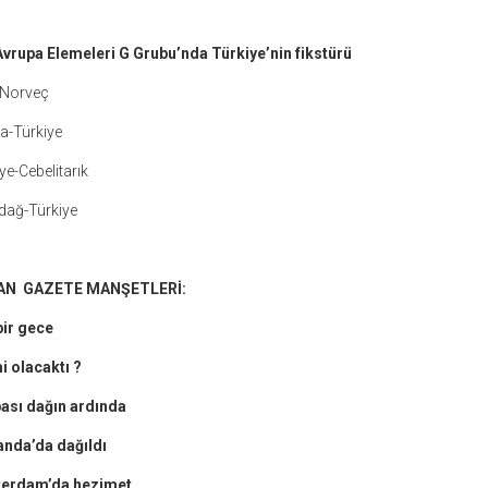
vrupa Elemeleri G Grubu’nda Türkiye’nin fikstürü
-Norveç
a-Türkiye
e-Cebelitarık
dağ-Türkiye
DAN GAZETE MANŞETLERİ:
ir gece
i olacaktı ?
ası dağın ardında
anda’da dağıldı
erdam’da hezimet