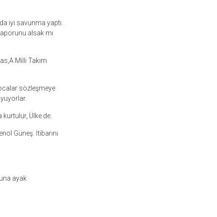
 da iyi savunma yaptı.
Z raporunu alsak mı
as,A Milli Takım
 hocalar sözleşmeye
yuyorlar.
kurtulur, Ülke de.
nol Güneş. İtibarını
luna ayak