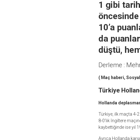
1 gibi tar
öncesinde 
10’a puanl
da puanlar
düştü, hem
Derleme : Me
( Maç haberi, Sosya
Türkiye Holland
Hollanda deplasmanın
Türkiye, ilk maçta 4-2
8-0’lık İngiltere maçı
kaybettiğinde ise yıl 
Ayrıca Hollanda karşı