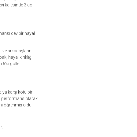
yi kalesinde 3 gol
mansı dev bir hayal
ı ve arkadaşlarını
k, hayal kırıklığı
 6’sı golle
ya karşı kötü bir
n, performans olarak
ni ö
ğrenmi
ş oldu.
r.