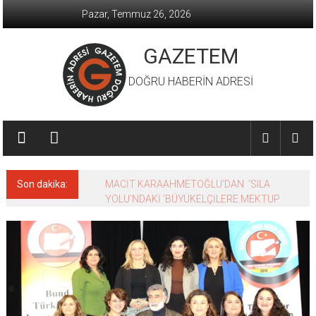
İçeriğe
Pazar, Temmuz 26, 2026
geç
GAZETEM
DOĞRU HABERİN ADRESİ
Son dakika:
MACİT KARAAHMETOĞLU’DAN ‘SILA
YOLU’NDAKİ ’BÜYÜKELÇİLERE MEKTUP