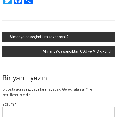
Twitter
Facebook
Share
Yazı
Almanya’da seçimi kim kazanacak?
dolaşımı
Almanya’da sandıktan CDU ve AfD çıktı!
Bir yanıt yazın
E-posta adresiniz yayınlanmayacak.
Gerekli alanlar
*
ile
işaretlenmişlerdir
Yorum
*