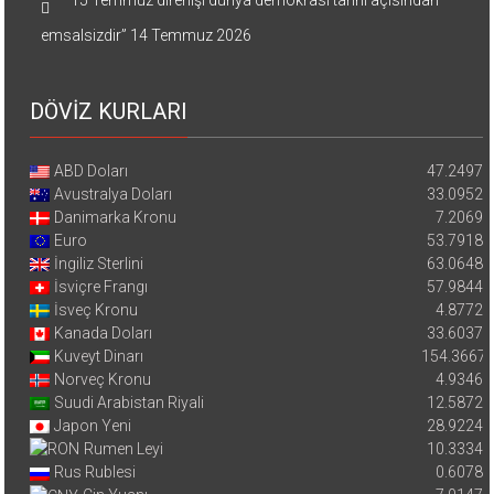
emsalsizdir”
14 Temmuz 2026
DÖVİZ KURLARI
ABD Doları
47.2497
Avustralya Doları
33.0952
Danimarka Kronu
7.2069
Euro
53.7918
İngiliz Sterlini
63.0648
İsviçre Frangı
57.9844
İsveç Kronu
4.8772
Kanada Doları
33.6037
Kuveyt Dinarı
154.3667
Norveç Kronu
4.9346
Suudi Arabistan Riyali
12.5872
Japon Yeni
28.9224
Rumen Leyi
10.3334
Rus Rublesi
0.6078