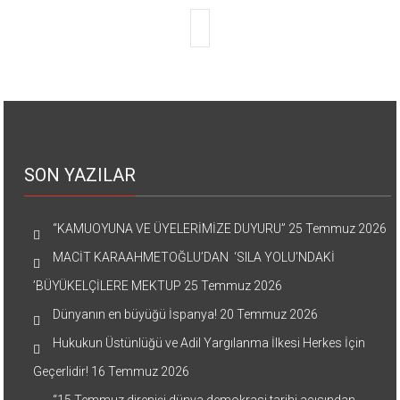
SON YAZILAR
“KAMUOYUNA VE ÜYELERİMİZE DUYURU”
25 Temmuz 2026
MACİT KARAAHMETOĞLU’DAN ‘SILA YOLU’NDAKİ
’BÜYÜKELÇİLERE MEKTUP
25 Temmuz 2026
Dünyanın en büyüğü İspanya!
20 Temmuz 2026
Hukukun Üstünlüğü ve Adil Yargılanma İlkesi Herkes İçin
Geçerlidir!
16 Temmuz 2026
“15 Temmuz direnişi dünya demokrasi tarihi açısından