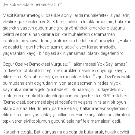
„Hukuk ve adalet herkese lazım“
Macit Karaahmetoğlu, özellikle son yıllarda muhalefetteki siyasilerin,
eleştirel gazetecilerin ve STK temsilcilerinin tutuklanmasının, hukukun
giderek siyasetin güdümüne girdiği yönündeki emareler olduğunu
belirtti ve son alınan kararla birlikte muhalefetin de tamamen
kontrollü bir yapıya dönüştürülmesinin hedeflendiğini söyledi. „Hukuk
ve adalet bir gün herkese lazım olacak“ diyen Karaahmetoğlu,
yaşananları, kaygılı bir siyasi aklın yansıması olarak değerlendirdi.
Özgür Özel ve Demokrasi Vurgusu: “Halkın İradesi Yok Sayılamaz”
Türkiye’nin otokratik bir eğilime sürüklenmesinden duyduğu kaygıyı
dile getiren Karaahmetoğlu, ana muhalefet lideri Özgür Özel’e yönelik
bu müdahalenin doğrudan milyonlarca seçmenin iradesini yok
saymak anlamına geldiğini ifade etti. Buna karşın, Türkiye’deki sivil
toplumun demokratik olgunluğuna inandığını belirten SPD milletvekili,
“Demokrasi, dönemsel siyasi hedeflerin ve şahsi hırsların bir oyun
alanı olamaz. Her dönem ‚darbelere karşı halkın iradesi‘ söylemlerini
dile getiren bir siyasi anlayış, halkın iradesine karşı atılan bu adımlara
tepki veren sivil toplumun gücünü asla hafife almamalıdır” dedi.
Karaahmetoğlu, Batı dünyasına da çağrıda bulunarak, hukuk devleti