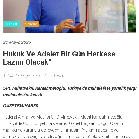
Manşet
Siyaset
22 Mayıs 2026
Hukuk Ve Adalet Bir Gün Herkese
Lazım Olacak”
Gönderen: gazetem
0 yorum
SPD Milletvekili Karaahmetoğlu, Türkiye’de muhalefete yönelik yargı
müdahalesini kınadı
GAZETEM/HABER
Federal Almanya Meclisi SPD Milletvekili Macit Karaahmetoğlu,
Türkiye’de Cumhuriyet Halk Partisi Genel Başkanı Özgür Özel’in
mahkeme kararıyla görevden alınmasını “halkın iradesine ve
demokratik işleyişe yönelik ağır bir müdahale” olarak nitelendirerek