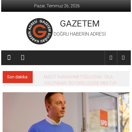
İçeriğe
Pazar, Temmuz 26, 2026
geç
GAZETEM
DOĞRU HABERİN ADRESİ
Son dakika:
MACİT KARAAHMETOĞLU’DAN ‘SILA
YOLU’NDAKİ ’BÜYÜKELÇİLERE MEKTUP