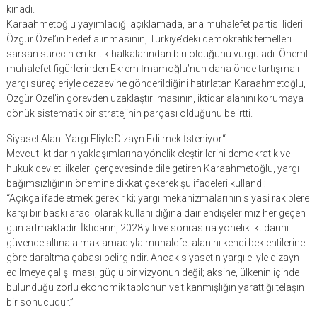
kınadı.
Karaahmetoğlu yayımladığı açıklamada, ana muhalefet partisi lideri
Özgür Özel’in hedef alınmasının, Türkiye’deki demokratik temelleri
sarsan sürecin en kritik halkalarından biri olduğunu vurguladı. Önemli
muhalefet figürlerinden Ekrem İmamoğlu’nun daha önce tartışmalı
yargı süreçleriyle cezaevine gönderildiğini hatırlatan Karaahmetoğlu,
Özgür Özel’in görevden uzaklaştırılmasının, iktidar alanını korumaya
dönük sistematik bir stratejinin parçası olduğunu belirtti.
Siyaset Alanı Yargı Eliyle Dizayn Edilmek İsteniyor“
Mevcut iktidarın yaklaşımlarına yönelik eleştirilerini demokratik ve
hukuk devleti ilkeleri çerçevesinde dile getiren Karaahmetoğlu, yargı
bağımsızlığının önemine dikkat çekerek şu ifadeleri kullandı:
“Açıkça ifade etmek gerekir ki; yargı mekanizmalarının siyasi rakiplere
karşı bir baskı aracı olarak kullanıldığına dair endişelerimiz her geçen
gün artmaktadır. İktidarın, 2028 yılı ve sonrasına yönelik iktidarını
güvence altına almak amacıyla muhalefet alanını kendi beklentilerine
göre daraltma çabası belirgindir. Ancak siyasetin yargı eliyle dizayn
edilmeye çalışılması, güçlü bir vizyonun değil; aksine, ülkenin içinde
bulunduğu zorlu ekonomik tablonun ve tıkanmışlığın yarattığı telaşın
bir sonucudur.”