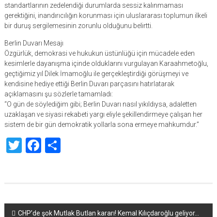
standartlarının zedelendiği durumlarda sessiz kalınmaması
gerektiğini, inandırıcılığın korunması için uluslararası toplumun ilkeli
bir duruş sergilemesinin zorunlu olduğunu belirtti.
Berlin Duvarı Mesajı
Özgürlük, demokrasi ve hukukun üstünlüğü için mücadele eden
kesimlerle dayanışma içinde olduklarını vurgulayan Karaahmetoğlu,
geçtiğimiz yıl Dilek İmamoğlu ile gerçekleştirdiği görüşmeyi ve
kendisine hediye ettiği Berlin Duvarı parçasını hatırlatarak
açıklamasını şu sözlerle tamamladı:
“O gün de söylediğim gibi; Berlin Duvarı nasıl yıkıldıysa, adaletten
uzaklaşan ve siyasi rekabeti yargı eliyle şekillendirmeye çalışan her
sistem de bir gün demokratik yollarla sona ermeye mahkumdur.”
Twitter
Facebook
Share
Yazı
CHP’de şok Mutlak Butlan kararı! Kemal Kılıçdaroğlu geliyor…