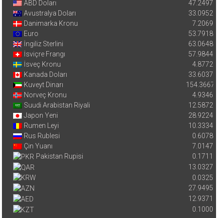
ABD Doları
47.2497
Avustralya Doları
33.0952
Danimarka Kronu
7.2069
Euro
53.7918
İngiliz Sterlini
63.0648
İsviçre Frangı
57.9844
İsveç Kronu
4.8772
Kanada Doları
33.6037
Kuveyt Dinarı
154.3667
Norveç Kronu
4.9346
Suudi Arabistan Riyali
12.5872
Japon Yeni
28.9224
Rumen Leyi
10.3334
Rus Rublesi
0.6078
Çin Yuanı
7.0147
Pakistan Rupisi
0.1711
13.0327
0.0325
27.9495
12.9371
0.1000