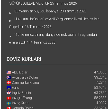
’BÜYÜKELÇİLERE MEKTUP
25 Temmuz 2026
Dünyanın en büyüğü İspanya!
20 Temmuz 2026
Hukukun Üstünlüğü ve Adil Yargılanma İlkesi Herkes İçin
Geçerlidir!
16 Temmuz 2026
“15 Temmuz direnişi dünya demokrasi tarihi açısından
emsalsizdir”
14 Temmuz 2026
DÖVİZ KURLARI
ABD Doları
47.3533
Avustralya Doları
33.2342
Danimarka Kronu
7.2311
Euro
53.9717
İngiliz Sterlini
63.2359
İsviçre Frangı
58.2333
İsveç Kronu
4.9092
Kanada Doları
33.6234