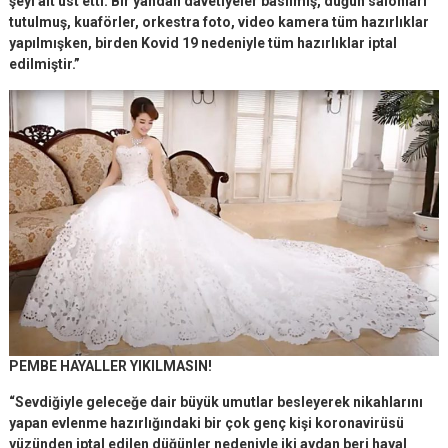
şeyi alt üst etti. Bir yandan davetiyeler basılmış, düğün salonları
tutulmuş, kuaförler, orkestra foto, video kamera tüm hazırlıklar
yapılmışken, birden Kovid 19 nedeniyle tüm hazırlıklar iptal
edilmiştir.”
PEMBE HAYALLER YIKILMASIN!
“Sevdiğiyle geleceğe dair büyük umutlar besleyerek nikahlarını
yapan evlenme hazırlığındaki bir çok genç kişi koronavirüsü
yüzünden iptal edilen düğünler nedeniyle iki aydan beri hayal