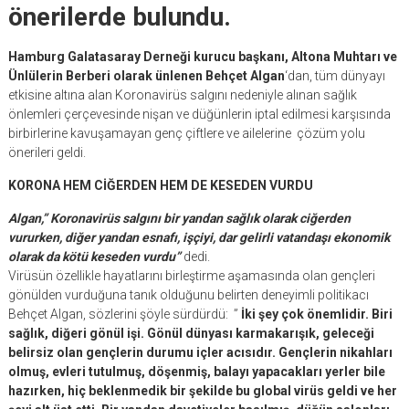
önerilerde bulundu.
Hamburg Galatasaray Derneği kurucu başkanı, Altona Muhtarı ve
Ünlülerin Berberi olarak ünlenen Behçet Algan
‘dan, tüm dünyayı
etkisine altına alan Koronavirüs salgını nedeniyle alınan sağlık
önlemleri çerçevesinde nişan ve düğünlerin iptal edilmesi karşısında
birbirlerine kavuşamayan genç çiftlere ve ailelerine çözüm yolu
önerileri geldi.
KORONA HEM CİĞERDEN HEM DE KESEDEN VURDU
Algan,” Koronavirüs salgını bir yandan sağlık olarak ciğerden
vururken, diğer yandan esnafı, işçiyi, dar gelirli vatandaşı ekonomik
olarak da kötü keseden vurdu”
dedi.
Virüsün özellikle hayatlarını birleştirme aşamasında olan gençleri
gönülden vurduğuna tanık olduğunu belirten deneyimli politikacı
Behçet Algan, sözlerini şöyle sürdürdü: ”
İki şey çok önemlidir. Biri
sağlık, diğeri gönül işi. Gönül dünyası karmakarışık, geleceği
belirsiz olan gençlerin durumu içler acısıdır. Gençlerin nikahları
olmuş, evleri tutulmuş, döşenmiş, balayı yapacakları yerler bile
hazırken, hiç beklenmedik bir şekilde bu global virüs geldi ve her