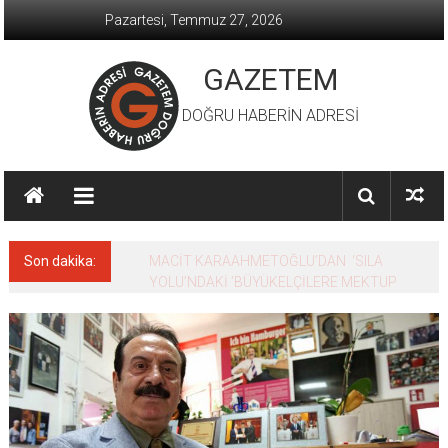
İçeriğe
Pazartesi, Temmuz 27, 2026
geç
GAZETEM
DOĞRU HABERİN ADRESİ
Son dakika:
MACİT KARAAHMETOĞLU’DAN ‘SILA
YOLU’NDAKİ ’BÜYÜKELÇİLERE MEKTUP