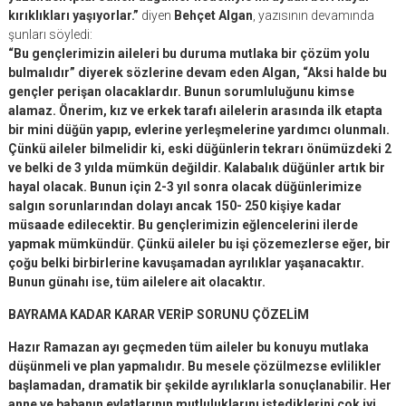
kırıklıkları yaşıyorlar.”
diyen
Behçet Algan
, yazısının devamında
şunları söyledi:
“Bu gençlerimizin aileleri bu duruma mutlaka bir çözüm yolu
bulmalıdır” diyerek sözlerine devam eden Algan, “Aksi halde bu
gençler perişan olacaklardır. Bunun sorumluluğunu kimse
alamaz. Önerim, kız ve erkek tarafı ailelerin arasında ilk etapta
bir mini düğün yapıp, evlerine yerleşmelerine yardımcı olunmalı.
Çünkü aileler bilmelidir ki, eski düğünlerin tekrarı önümüzdeki 2
ve belki de 3 yılda mümkün değildir. Kalabalık düğünler artık bir
hayal olacak. Bunun için 2-3 yıl sonra olacak düğünlerimize
salgın sorunlarından dolayı ancak 150- 250 kişiye kadar
müsaade edilecektir. Bu gençlerimizin eğlencelerini ilerde
yapmak mümkündür. Çünkü aileler bu işi çözemezlerse eğer, bir
çoğu belki birbirlerine kavuşamadan ayrılıklar yaşanacaktır.
Bunun günahı ise, tüm ailelere ait olacaktır.
BAYRAMA KADAR KARAR VERİP SORUNU ÇÖZELİM
Hazır Ramazan ayı geçmeden tüm aileler bu konuyu mutlaka
düşünmeli ve plan yapmalıdır. Bu mesele çözülmezse evlilikler
başlamadan, dramatik bir şekilde ayrılıklarla sonuçlanabilir. Her
anne ve babanın evlatlarının mutluluklarını istediklerini çok iyi